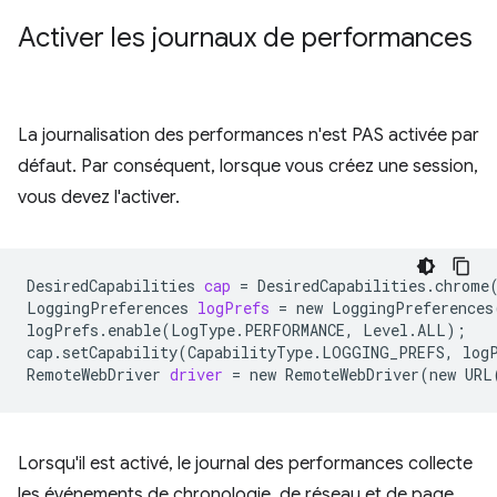
Activer les journaux de performances
La journalisation des performances n'est PAS activée par
défaut. Par conséquent, lorsque vous créez une session,
vous devez l'activer.
DesiredCapabilities
cap
=
DesiredCapabilities.chrome
LoggingPreferences
logPrefs
=
new
LoggingPreferences
logPrefs.enable
(
LogType.PERFORMANCE,
Level.ALL
)
;
cap.setCapability
(
CapabilityType.LOGGING_PREFS,
log
RemoteWebDriver
driver
=
new
RemoteWebDriver
(
new
URL
Lorsqu'il est activé, le journal des performances collecte
les événements de chronologie, de réseau et de page.