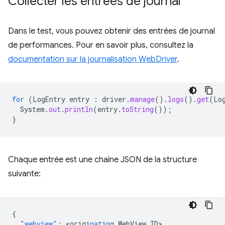
Collecter les entrées de journal
Dans le test, vous pouvez obtenir des entrées de journal
de performances. Pour en savoir plus, consultez la
documentation sur la journalisation WebDriver
.
for
(
LogEntry
entry
:
driver
.
manage
().
logs
().
get
(
Lo
System
.
out
.
println
(
entry
.
toString
());
}
Chaque entrée est une chaîne JSON de la structure
suivante:
{
"webview"
:
<
origi
nat
i
n
g
WebView
ID
>
,