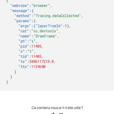
{
"webview"
:
"browser"
,
"message"
:{
"method"
:
"Tracing.dataCollected"
,
"params"
:{
"args"
:{
"layerTreeId"
:
1
},
"cat"
:
"cc,devtools"
,
"name"
:
"DrawFrame"
,
"ph"
:
"i"
,
"pid"
:
11405
,
"s"
:
"t"
,
"tid"
:
11405
,
"ts"
:
3846117219.0
,
"tts"
:
1134680
}
}
}
Ce contenu vous a-t-il été utile ?