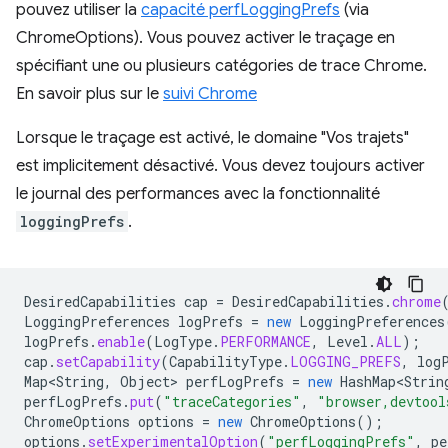
pouvez utiliser la
capacité perfLoggingPrefs
(via
ChromeOptions). Vous pouvez activer le traçage en
spécifiant une ou plusieurs catégories de trace Chrome.
En savoir plus sur le
suivi Chrome
Lorsque le traçage est activé, le domaine "Vos trajets"
est implicitement désactivé. Vous devez toujours activer
le journal des performances avec la fonctionnalité
loggingPrefs
.
DesiredCapabilities
cap
=
DesiredCapabilities
.
chrome
LoggingPreferences
logPrefs
=
new
LoggingPreferences
logPrefs
.
enable
(
LogType
.
PERFORMANCE
,
Level
.
ALL
);
cap
.
setCapability
(
CapabilityType
.
LOGGING_PREFS
,
log
Map<String
,
Object
>
perfLogPrefs
=
new
HashMap<Strin
perfLogPrefs
.
put
(
"traceCategories"
,
"browser,devtool
ChromeOptions
options
=
new
ChromeOptions
();
options
.
setExperimentalOption
(
"perfLoggingPrefs"
,
pe