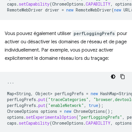
caps
.
setCapability
(
ChromeOptions
.
CAPABILITY
,
options
RemoteWebDriver
driver
=
new
RemoteWebDriver
(
new
URL
Vous pouvez également utiliser
perfLoggingPrefs
pour
activer ou désactiver les domaines de réseau et de page
individuellement. Par exemple, vous pouvez activer
explicitement le domaine réseau lors du traçage:
...
Map<String
,
Object
>
perfLogPrefs
=
new
HashMap<Strin
perfLogPrefs
.
put
(
"traceCategories"
,
"browser,devtool
perfLogPrefs
.
put
(
"enableNetwork"
,
true
);
ChromeOptions
options
=
new
ChromeOptions
();
options
.
setExperimentalOption
(
"perfLoggingPrefs"
,
pe
caps
.
setCapability
(
ChromeOptions
.
CAPABILITY
,
options