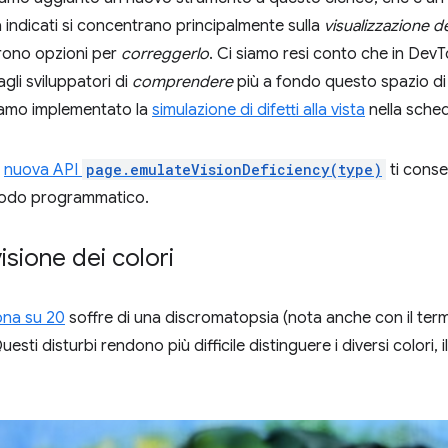
 indicati si concentrano principalmente sulla
visualizzazione d
rono opzioni per
correggerlo
. Ci siamo resi conto che in De
gli sviluppatori di
comprendere
più a fondo questo spazio di p
amo implementato la
simulazione di difetti alla vista
nella sche
a
nuova API
page.emulateVisionDeficiency(type)
ti conse
 modo programmatico.
visione dei colori
ona su 20
soffre di una discromatopsia (nota anche con il te
uesti disturbi rendono più difficile distinguere i diversi colori, 