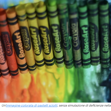
Un'
immagine colorata di pastelli sciolti
, senza simulazione di deficienze nella