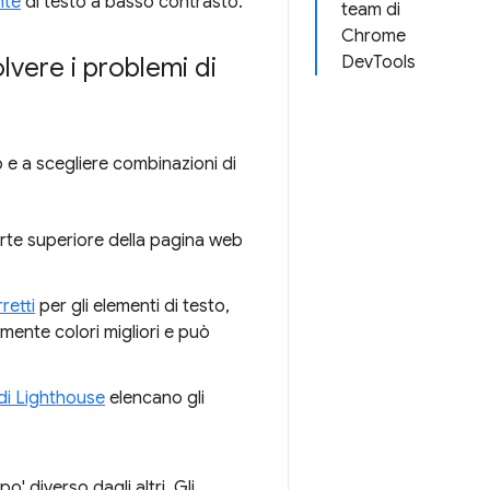
nte
di testo a basso contrasto.
team di
Chrome
vere i problemi di
DevTools
 e a scegliere combinazioni di
arte superiore della pagina web
retti
per gli elementi di testo,
mente colori migliori e può
 di Lighthouse
elencano gli
 diverso dagli altri. Gli