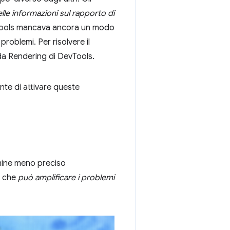
elle informazioni sul rapporto di
vTools mancava ancora un modo
roblemi. Per risolvere il
da Rendering di DevTools.
nte di attivare queste
rmine meno preciso
il che
può amplificare i problemi