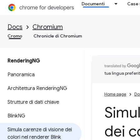
Documenti
Case 
Docs
Chromium
Cromo
Chronicle di Chromium
Rendering
NG
tua lingua preferi
Panoramica
Architettura Rendering
NG
Home page
Do
Strutture di dati chiave
Simul
Blink
NG
dei c
Simula carenze di visione dei
colori nel renderer Blink