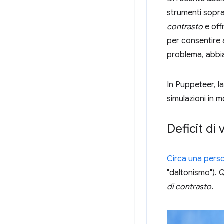
strumenti sopra
contrasto
e off
per consentire a
problema, abbi
In Puppeteer, l
simulazioni in
Deficit di 
Circa una pers
"daltonismo"). Q
di contrasto
.