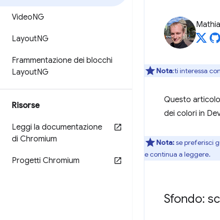
Video
NG
Mathi
Layout
NG
Frammentazione dei blocchi
Nota
:ti interessa co
Layout
NG
Questo articolo
Risorse
dei colori in De
Leggi la documentazione
di Chromium
Nota:
se preferisci g
e continua a leggere.
Progetti Chromium
Sfondo: sc