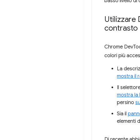
basso livello d
Utilizzare
contrasto
Chrome DevTools
colori più acces
La descriz
mostra il 
Il seletto
mostra la 
persino
su
Sia il
pann
elementi d
Di recente abbi