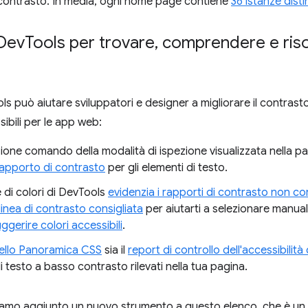
i contrasto. In media, ogni home page contiene
36 istanze disti
 Dev
Tools per trovare
,
comprendere e risol
 può aiutare sviluppatori e designer a migliorare il contrasto
sibili per le app web:
ione comando della modalità di ispezione visualizzata nella p
rapporto di contrasto
per gli elementi di testo.
re di colori di DevTools
evidenzia i rapporti di contrasto non cor
linea di contrasto consigliata
per aiutarti a selezionare manual
ggerire colori accessibili
.
ello Panoramica CSS
sia il
report di controllo dell'accessibilità
i testo a basso contrasto rilevati nella tua pagina.
amo aggiunto un nuovo strumento a questo elenco, che è un po'