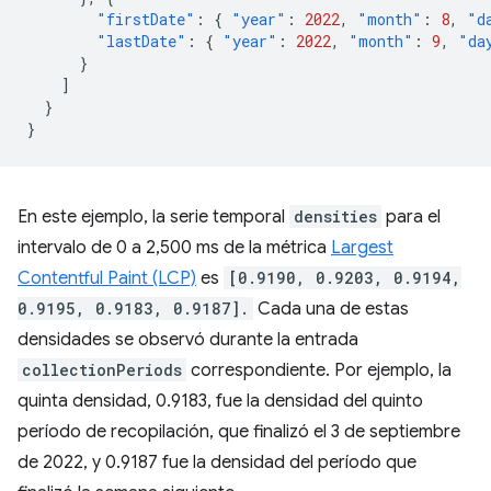
"firstDate"
:
{
"year"
:
2022
,
"month"
:
8
,
"d
"lastDate"
:
{
"year"
:
2022
,
"month"
:
9
,
"da
}
]
}
}
En este ejemplo, la serie temporal
densities
para el
intervalo de 0 a 2,500 ms de la métrica
Largest
Contentful Paint (LCP)
es
[0.9190, 0.9203, 0.9194,
0.9195, 0.9183, 0.9187].
Cada una de estas
densidades se observó durante la entrada
collectionPeriods
correspondiente. Por ejemplo, la
quinta densidad, 0.9183, fue la densidad del quinto
período de recopilación, que finalizó el 3 de septiembre
de 2022, y 0.9187 fue la densidad del período que