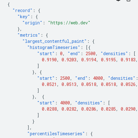
{
"record"
:
{
"key"
:
{
"origin"
:
"https://web.dev"
},
"metrics"
:
{
"largest_contentful_paint"
:
{
"histogramTimeseries"
:
[{
"start"
:
0
,
"end"
:
2500
,
"densities"
:
[
0.9190
,
0.9203
,
0.9194
,
0.9195
,
0.9183
,
]
},
{
"start"
:
2500
,
"end"
:
4000
,
"densities"
0.0521
,
0.0513
,
0.0518
,
0.0518
,
0.0526
,
]
},
{
"start"
:
4000
,
"densities"
:
[
0.0288
,
0.0282
,
0.0286
,
0.0285
,
0.0290
,
]
}
],
"percentilesTimeseries"
:
{