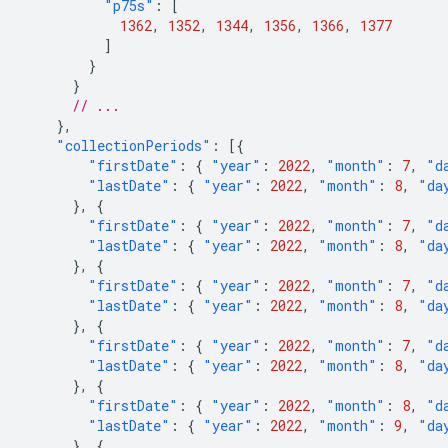
"p75s"
:
[
1362
,
1352
,
1344
,
1356
,
1366
,
1377
]
}
}
// ...
},
"collectionPeriods"
:
[{
"firstDate"
:
{
"year"
:
2022
,
"month"
:
7
,
"d
"lastDate"
:
{
"year"
:
2022
,
"month"
:
8
,
"da
},
{
"firstDate"
:
{
"year"
:
2022
,
"month"
:
7
,
"d
"lastDate"
:
{
"year"
:
2022
,
"month"
:
8
,
"da
},
{
"firstDate"
:
{
"year"
:
2022
,
"month"
:
7
,
"d
"lastDate"
:
{
"year"
:
2022
,
"month"
:
8
,
"da
},
{
"firstDate"
:
{
"year"
:
2022
,
"month"
:
7
,
"d
"lastDate"
:
{
"year"
:
2022
,
"month"
:
8
,
"da
},
{
"firstDate"
:
{
"year"
:
2022
,
"month"
:
8
,
"d
"lastDate"
:
{
"year"
:
2022
,
"month"
:
9
,
"da
},
{