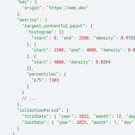
"key"
:
{
"origin"
:
"https://web.dev"
}
"metrics"
:
{
"largest_contentful_paint"
:
{
"histogram"
:
[{
"start"
:
0
,
"end"
:
2500
,
"density"
:
0
}
,
{
"start"
:
2500
,
"end"
:
4000
,
"density"
:
0
}
,
{
"start"
:
4000
,
"density"
:
0
}]
"percentiles"
:
{
"p75"
:
1303
}
}
//
}
"collectionPeriod"
:
{
"firstDate"
:
{
"year"
:
2022
,
"month"
:
12
,
"da
"lastDate"
:
{
"year"
:
2023
,
"month"
:
1
,
"day"
}
}