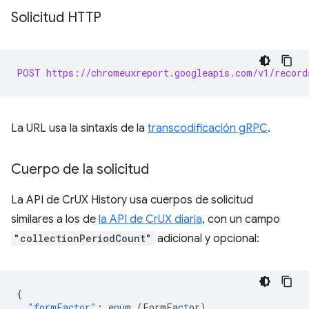
Solicitud HTTP
POST https://chromeuxreport.googleapis.com/v1/record
La URL usa la sintaxis de la
transcodificación gRPC
.
Cuerpo de la solicitud
La API de CrUX History usa cuerpos de solicitud
similares a los de
la API de CrUX diaria
, con un campo
"collectionPeriodCount"
adicional y opcional:
{
"formFactor"
:
e
nu
m
(FormFac
t
or)
,