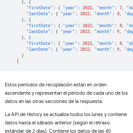
},
{
"firstDate"
:
{
"year"
:
2022
,
"month"
:
7
,
"d
"lastDate"
:
{
"year"
:
2022
,
"month"
:
8
,
"da
},
{
"firstDate"
:
{
"year"
:
2022
,
"month"
:
8
,
"d
"lastDate"
:
{
"year"
:
2022
,
"month"
:
9
,
"da
},
{
"firstDate"
:
{
"year"
:
2022
,
"month"
:
8
,
"d
"lastDate"
:
{
"year"
:
2022
,
"month"
:
9
,
"da
}
]
Estos períodos de recopilación están en orden
ascendente y representan el período de cada uno de los
datos en las otras secciones de la respuesta.
La API de History se actualiza todos los lunes y contiene
datos hasta el sábado anterior (según el retraso
estándar de 2 días). Contiene los datos de las 40