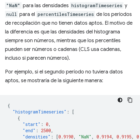
"NaN"
para las densidades
histogramTimeseries
y
null
para el
percentilesTimeseries
de los períodos
de recopilación que no tienen datos aptos. El motivo de
la diferencia es que las densidades del histograma
siempre son números, mientras que los percentiles
pueden ser números o cadenas (CLS usa cadenas,
incluso si parecen números).
Por ejemplo, si el segundo período no tuviera datos
aptos, se mostraría de la siguiente manera:
{
"histogramTimeseries"
:
[
{
"start"
:
0
,
"end"
:
2500
,
"densities"
:
[
0.9190
,
"NaN"
,
0.9194
,
0.9195
,
0