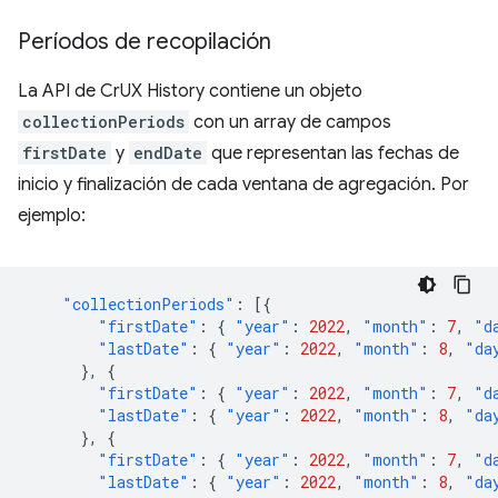
Períodos de recopilación
La API de CrUX History contiene un objeto
collectionPeriods
con un array de campos
firstDate
y
endDate
que representan las fechas de
inicio y finalización de cada ventana de agregación. Por
ejemplo:
"collectionPeriods"
:
[{
"firstDate"
:
{
"year"
:
2022
,
"month"
:
7
,
"d
"lastDate"
:
{
"year"
:
2022
,
"month"
:
8
,
"da
},
{
"firstDate"
:
{
"year"
:
2022
,
"month"
:
7
,
"d
"lastDate"
:
{
"year"
:
2022
,
"month"
:
8
,
"da
},
{
"firstDate"
:
{
"year"
:
2022
,
"month"
:
7
,
"d
"lastDate"
:
{
"year"
:
2022
,
"month"
:
8
,
"da