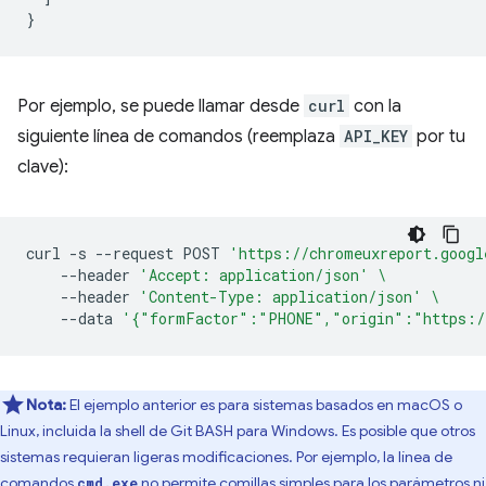
}
Por ejemplo, se puede llamar desde
curl
con la
siguiente línea de comandos (reemplaza
API_KEY
por tu
clave):
curl
-s
--request
POST
'https://chromeuxreport.googl
--header
'Accept: application/json'
\
--header
'Content-Type: application/json'
\
--data
'{"formFactor":"PHONE","origin":"https:/
Nota:
El ejemplo anterior es para sistemas basados en macOS o
Linux, incluida la shell de Git BASH para Windows. Es posible que otros
sistemas requieran ligeras modificaciones. Por ejemplo, la línea de
comandos
no permite comillas simples para los parámetros ni
cmd.exe