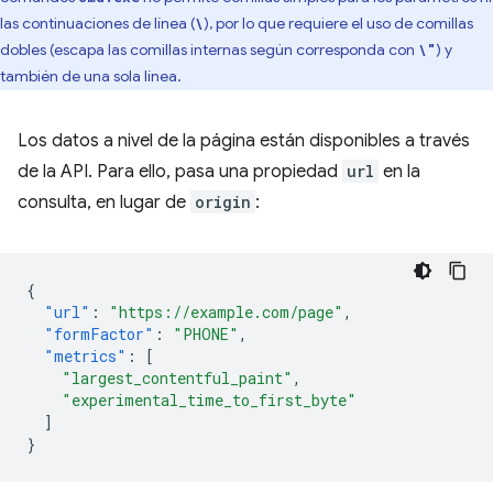
las continuaciones de línea (
), por lo que requiere el uso de comillas
\
dobles (escapa las comillas internas según corresponda con
) y
\"
también de una sola línea.
Los datos a nivel de la página están disponibles a través
de la API. Para ello, pasa una propiedad
url
en la
consulta, en lugar de
origin
:
{
"url"
:
"https://example.com/page"
,
"formFactor"
:
"PHONE"
,
"metrics"
:
[
"largest_contentful_paint"
,
"experimental_time_to_first_byte"
]
}