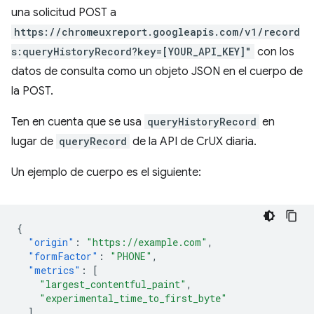
una solicitud POST a
https://chromeuxreport.googleapis.com/v1/record
s:queryHistoryRecord?key=[YOUR_API_KEY]"
con los
datos de consulta como un objeto JSON en el cuerpo de
la POST.
Ten en cuenta que se usa
queryHistoryRecord
en
lugar de
queryRecord
de la API de CrUX diaria.
Un ejemplo de cuerpo es el siguiente:
{
"origin"
:
"https://example.com"
,
"formFactor"
:
"PHONE"
,
"metrics"
:
[
"largest_contentful_paint"
,
"experimental_time_to_first_byte"
]