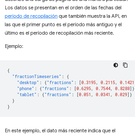
Los datos se presentan en el orden de las fechas del
período de recopilación
que también muestra la API, en
las que el primer punto es el período más antiguo y el
último es el período de recopilación más reciente.
Ejemplo:
{
"fractionTimeseries"
:
{
"desktop"
:
{
"fractions"
:
[
0.3195
,
0.2115
,
0.1421
"phone"
:
{
"fractions"
:
[
0.6295
,
0.7544
,
0.8288
]}
"tablet"
:
{
"fractions"
:
[
0.051
,
0.0341
,
0.029
]}
}
}
En este ejemplo, el dato más reciente indica que el