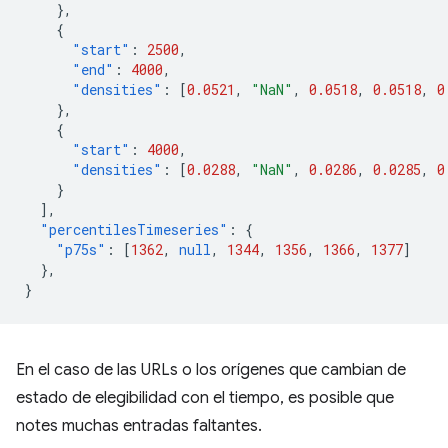
},
{
"start"
:
2500
,
"end"
:
4000
,
"densities"
:
[
0.0521
,
"NaN"
,
0.0518
,
0.0518
,
0
},
{
"start"
:
4000
,
"densities"
:
[
0.0288
,
"NaN"
,
0.0286
,
0.0285
,
0
}
],
"percentilesTimeseries"
:
{
"p75s"
:
[
1362
,
null
,
1344
,
1356
,
1366
,
1377
]
},
}
En el caso de las URLs o los orígenes que cambian de
estado de elegibilidad con el tiempo, es posible que
notes muchas entradas faltantes.