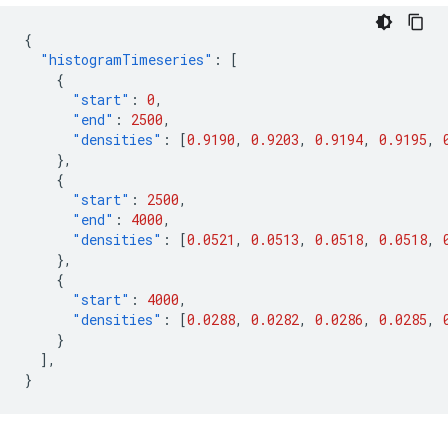
{
"histogramTimeseries"
:
[
{
"start"
:
0
,
"end"
:
2500
,
"densities"
:
[
0.9190
,
0.9203
,
0.9194
,
0.9195
,
},
{
"start"
:
2500
,
"end"
:
4000
,
"densities"
:
[
0.0521
,
0.0513
,
0.0518
,
0.0518
,
},
{
"start"
:
4000
,
"densities"
:
[
0.0288
,
0.0282
,
0.0286
,
0.0285
,
}
],
}