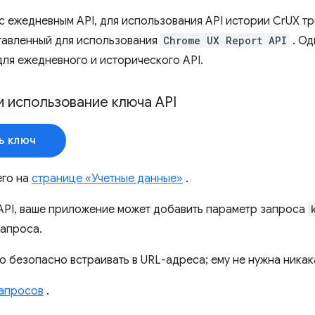
 с ежедневным API, для использования API истории CrUX т
тавленный для использования
Chrome UX Report API
. Од
для ежедневного и исторического API.
и использование ключа API
ь ключ
его на
странице «Учетные данные»
.
API, ваше приложение может добавить параметр запроса
апроса.
о безопасно встраивать в URL-адреса; ему не нужна никак
апросов
.