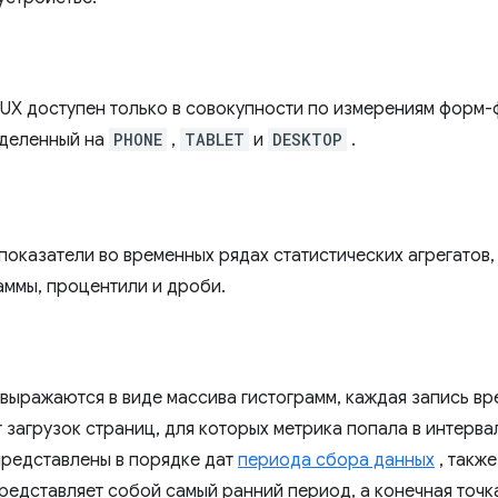
rUX доступен только в совокупности по измерениям форм-
зделенный на
PHONE
,
TABLET
и
DESKTOP
.
оказатели во временных рядах статистических агрегатов
аммы, процентили и дроби.
 выражаются в виде массива гистограмм, каждая запись в
 загрузок страниц, для которых метрика попала в интерва
представлены в порядке дат
периода сбора данных
, такж
представляет собой самый ранний период, а конечная точ