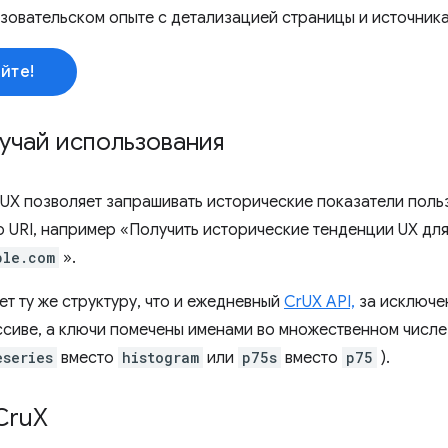
зовательском опыте с детализацией страницы и источника
йте!
учай использования
rUX позволяет запрашивать исторические показатели поль
 URI, например «Получить исторические тенденции UX для
ple.com
».
еет ту же структуру, что и ежедневный
CrUX API,
за исключен
ссиве, а ключи помечены именами во множественном числе
eseries
вместо
histogram
или
p75s
вместо
p75
).
Cru
X