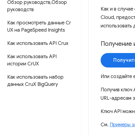
Обзор руководств
,
Обзор
Как и в случае
руководств
Cloud, предос
Как просмотреть данные Cr
использовать 
UX на Page
Speed ​​Insights
Получение 
Как использовать API Crux
Как использовать API
Получит
истории Cr
UX
Или создайте 
Как использовать набор
данных Cru
X Big
Query
Получив ключ 
URL-адресам з
Ключ API можн
См.
Примеры з