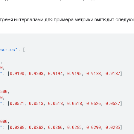
 тремя интервалами для примера метрики выглядит следу
eseries"
:
[
0
,
00
,
"
:
[
0.9190
,
0.9203
,
0.9194
,
0.9195
,
0.9183
,
0.9187
]
2500
,
00
,
"
:
[
0.0521
,
0.0513
,
0.0518
,
0.0518
,
0.0526
,
0.0527
]
4000
,
"
:
[
0.0288
,
0.0282
,
0.0286
,
0.0285
,
0.0290
,
0.0285
]