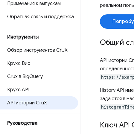
Примечания к выпускам
реальном поль
Обратная связь и поддержка
Попробу
Инструменты
Общий сл
Обзор инструментов Cr
UX
API истории C
Крукс Вис
определенного
Crux в Big
Query
https://exam
Крукс API
History API им
задаются в ма
API истории Cru
X
histogramTim
Руководства
Ключ API 