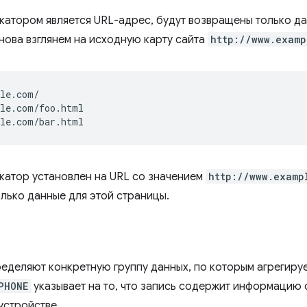
катором является URL-адрес, будут возвращены только да
нова взглянем на исходную карту сайта
http://www.examp
le.com/

le.com/foo.html

катор установлен на URL со значением
http://www.examp
лько данные для этой страницы.
еделяют конкретную группу данных, по которым агрегируе
PHONE
указывает на то, что запись содержит информацию 
устройстве.