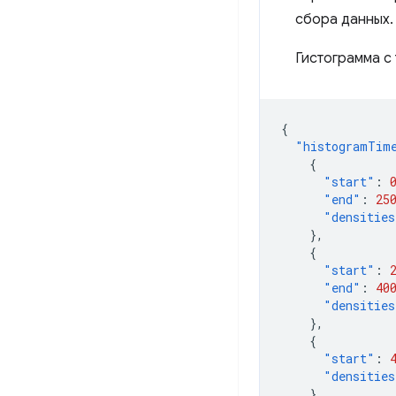
сбора данных.
Гистограмма с
{
"histogramTim
{
"start"
:
"end"
:
25
"densities
},
{
"start"
:
"end"
:
40
"densities
},
{
"start"
:
"densities
}