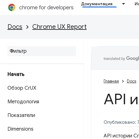
Документация
И
Docs
Chrome UX Report
Начать
Главная
Docs
Обзор Cr
UX
API 
Методология
Показатели
Опубликовано: 7
Dimensions
API истории C