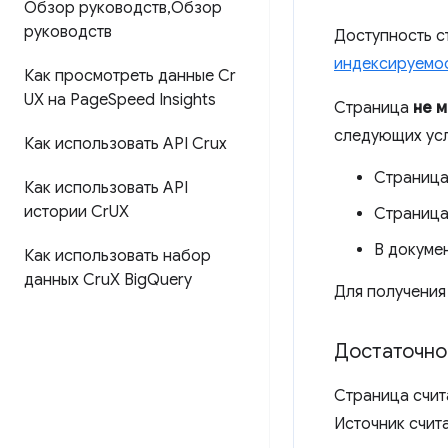
Обзор руководств
,
Обзор
руководств
Доступность с
индексируемо
Как просмотреть данные Cr
UX на Page
Speed ​​Insights
Страница
не 
следующих усл
Как использовать API Crux
Страница
Как использовать API
истории Cr
UX
Страница
В докумен
Как использовать набор
данных Cru
X Big
Query
Для получения
Достаточно
Страница счит
Источник счит