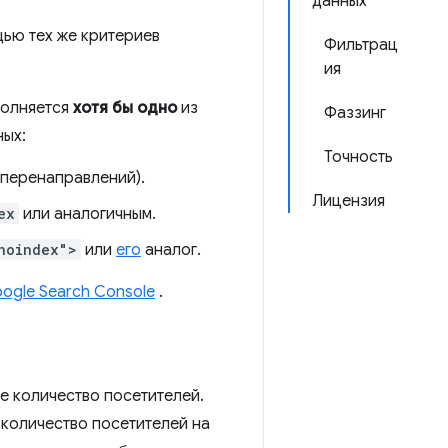
данных
ью тех же критериев
Фильтрац
ия
полняется
хотя бы одно
из
Фаззинг
ных:
Точность
 перенаправлений).
Лицензия
ex
или аналогичным.
noindex">
или
его
аналог.
ogle Search Console
.
е количество посетителей.
 количество посетителей на