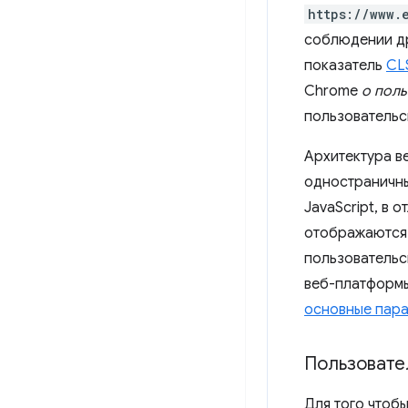
https://www.
соблюдении др
показатель
CL
Chrome
о пол
пользовательск
Архитектура в
одностраничны
JavaScript, в
отображаются 
пользовательс
веб-платформы
основные пар
Пользовате
Для того чтоб