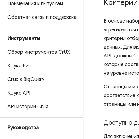
Критерии
Примечания к выпускам
Обратная связь и поддержка
В основе набо
агрегируются 
Инструменты
критерии отбо
данных. Для вк
Обзор инструментов Cr
UX
API, должны б
которые соотв
Крукс Вис
на уровне исто
Crux в Big
Query
Страницы и ис
Крукс API
соответствие 
страницы или 
API истории Cru
X
Доступно д
Руководства
Для включения