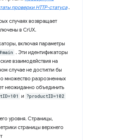
таты проверки HTTP-статуса
.
рых случаях возвращает
ключены в CrUX.
каторы, включая параметры
#main
. Эти идентификаторы
ьские взаимодействия на
ом случае не достигли бы
ало множество разрозненных
жет неожиданно объединить
tID=101
и
?productID=102
его уровня. Страницы,
 метрики страницы верхнего
т