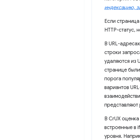
индексацию, з
Если страница
HTTP-статус, н
В URL-адресах
строки запрос
удаляются из 
странице были
порога популя
вариантов URL
взаимодействи
представляют 
В CrUX оценка
встроенные в i
уровня. Напри