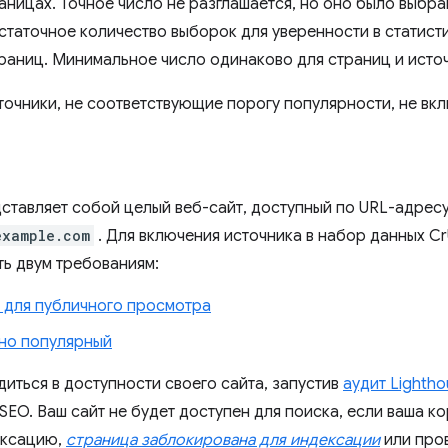
аницах. Точное число не разглашается, но оно было выбра
статочное количество выборок для уверенности в статис
раниц. Минимальное число одинаково для страниц и исто
точники, не соответствующие порогу популярности, не вк
ставляет собой целый веб-сайт, доступный по URL-адресу
example.com
. Для включения источника в набор данных C
ть двум требованиям:
 для публичного просмотра
но популярный
диться в доступности своего сайта, запустив
аудит Lightho
SEO. Ваш сайт не будет доступен для поиска, если ваша к
ексацию,
страница заблокирована для индексации
или про