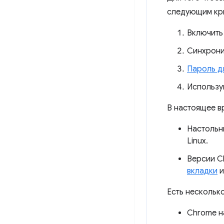
следующим кр
Включит
Синхрон
Пароль д
Использу
В настоящее 
Настольн
Linux.
Версии C
вкладки
Есть нескольк
Chrome на