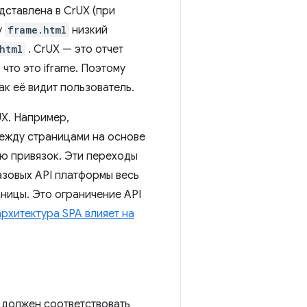
ставлена ​​в CrUX (при
у
frame.html
низкий
html
. CrUX — это отчет
 что это iframe. Поэтому
ак её видит пользователь.
UX. Например,
ежду страницами на основе
ью привязок. Эти переходы
азовых API платформы весь
ницы. Это ограничение API
архитектура SPA влияет на
 должен соответствовать