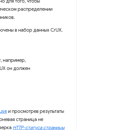
но для того, чтобы
тическом распределении
чников.
лючены в набор данных CrUX.
, например,
rUX он должен
use
и просмотрев результаты
орневая страница не
верка
HTTP-статуса страницы