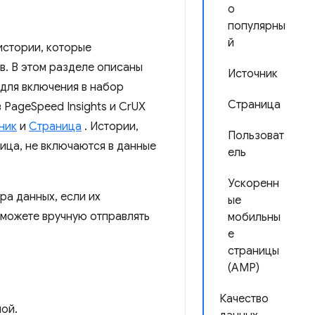
о
популярны
й
истории, которые
в. В этом разделе описаны
Источник
 для включения в набор
Страница
PageSpeed ​​Insights и CrUX
ник
и
Страница
. Истории,
Пользоват
ица, не включаются в данные
ель
Ускоренн
ра данных, если их
ые
 можете вручную отправлять
мобильны
е
страницы
(AMP)
Качество
ой.