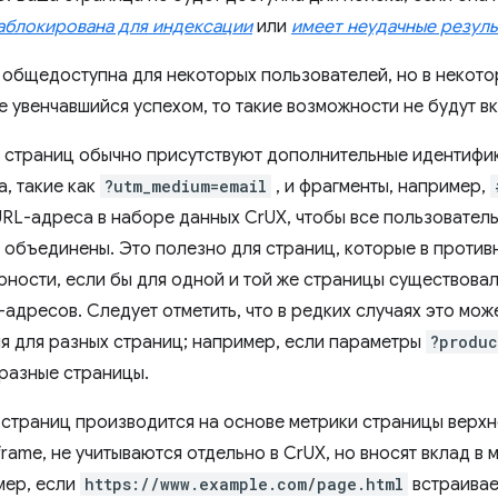
аблокирована для индексации
или
имеет неудачные резуль
 общедоступна для некоторых пользователей, но в некото
е увенчавшийся успехом, то такие возможности не будут в
 страниц обычно присутствуют дополнительные идентифи
а, такие как
?utm_medium=email
, и фрагменты, например,
URL-адреса в наборе данных CrUX, чтобы все пользовател
 объединены. Это полезно для страниц, которые в противн
рности, если бы для одной и той же страницы существов
-адресов. Следует отметить, что в редких случаях это мо
я для разных страниц; например, если параметры
?produc
разные страницы.
 страниц производится на основе метрики страницы верхн
frame, не учитываются отдельно в CrUX, но вносят вклад в
мер, если
https://www.example.com/page.html
встраивае