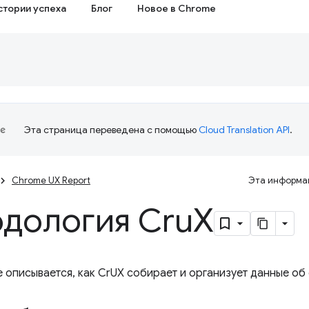
стории успеха
Блог
Новое в Chrome
Эта страница переведена с помощью
Cloud Translation API
.
Chrome UX Report
Эта информац
дология Cru
X
е описывается, как CrUX собирает и организует данные об