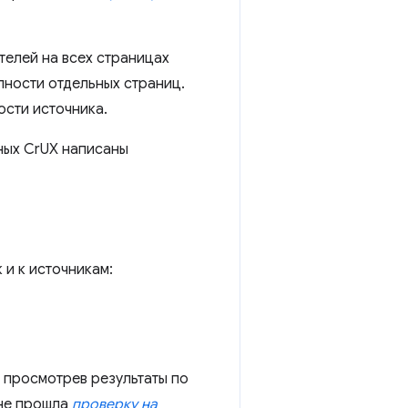
телей на всех страницах
пности отдельных страниц.
ости источника.
нных CrUX написаны
 и к источникам:
 просмотрев результаты по
 не прошла
проверку на