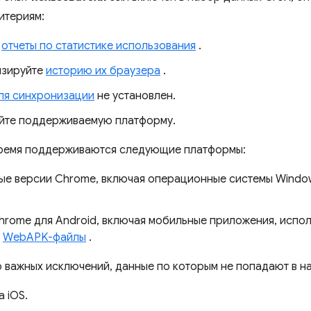
итериям:
ь
отчеты по статистике использования
.
изируйте
историю их браузера
.
ля синхронизации
не установлен.
йте поддерживаемую платформу.
время поддерживаются следующие платформы:
ые версии Chrome, включая операционные системы Windo
hrome для Android, включая мобильные приложения, исп
и
WebAPK-файлы
.
о важных исключений, данные по которым не попадают в н
 iOS.