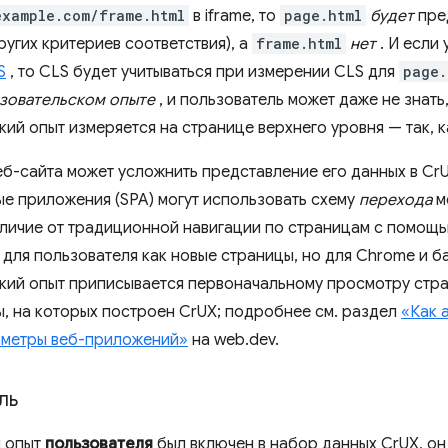
example.com/frame.html
в iframe, то
page.html
будет
пред
угих критериев соответствия), а
frame.html
нет
. И если 
S
, то CLS будет учитываться при измерении CLS для
page.
ьзовательском опыте
, и пользователь может даже не знать,
ий опыт измеряется на странице верхнего уровня — так, к
еб-сайта может усложнить представление его данных в Cr
е приложения (SPA) могут использовать схему
перехода
м
 отличие от традиционной навигации по страницам с помощ
для пользователя как новые страницы, но для Chrome и б
кий опыт приписывается первоначальному просмотру стра
, на которых построен CrUX; подробнее см. раздел
«Как 
аметры веб-приложений»
на web.dev.
ль
ы опыт
пользователя
был включен в набор данных CrUX, он