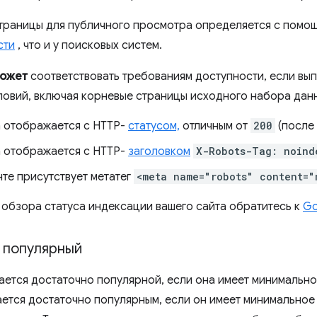
траницы для публичного просмотра определяется с помощ
сти
, что и у поисковых систем.
может
соответствовать требованиям доступности, если вы
овий, включая корневые страницы исходного набора дан
 отображается с HTTP-
статусом,
отличным от
200
(после
 отображается с HTTP-
заголовком
X-Robots-Tag: noind
те присутствует метатег
<meta name="robots" content="
 обзора статуса индексации вашего сайта обратитесь к
Go
 популярный
ается достаточно популярной, если она имеет минимально
ается достаточно популярным, если он имеет минимальное