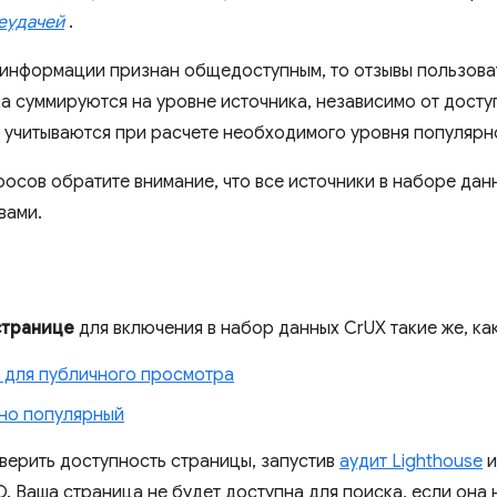
еудачей
.
 информации признан общедоступным, то отзывы пользова
ка суммируются на уровне источника, независимо от досту
ы учитываются при расчете необходимого уровня популярн
росов обратите внимание, что все источники в наборе да
вами.
странице
для включения в набор данных CrUX такие же, как
 для публичного просмотра
но популярный
верить доступность страницы, запустив
аудит Lighthouse
и
O. Ваша страница не будет доступна для поиска, если она