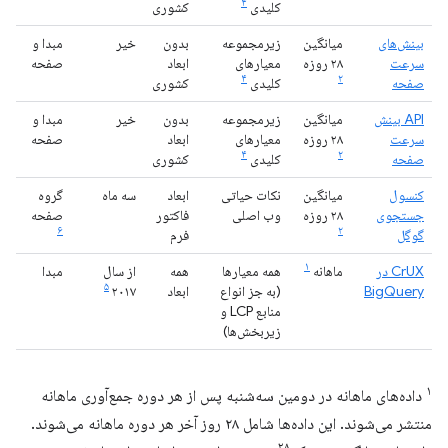
۴
کلیدی
کشوری
بینش‌های
میانگین
زیرمجموعه
بدون
خیر
مبدا و
سرعت
۲۸ روزه
معیارهای
ابعاد
صفحه
۴
۲
صفحه
کلیدی
کشوری
API بینش
میانگین
زیرمجموعه
بدون
خیر
مبدا و
سرعت
۲۸ روزه
معیارهای
ابعاد
صفحه
۴
۲
صفحه
کلیدی
کشوری
کنسول
میانگین
نکات حیاتی
ابعاد
سه ماه
گروه
جستجوی
۲۸ روزه
وب اصلی
فاکتور
صفحه
۶
۲
گوگل
فرم
۱
CrUX در
ماهانه
همه معیارها
همه
از سال
مبدا
۵
BigQuery
(به جز انواع
ابعاد
۲۰۱۷
منابع LCP و
زیربخش‌ها)
۱
داده‌های ماهانه در دومین سه‌شنبه پس از هر دوره جمع‌آوری ماهانه
منتشر می‌شوند. این داده‌ها شامل ۲۸ روز آخر هر دوره ماهانه می‌شوند.
۲۸