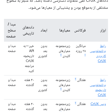
داده‌های CrUX کمی متفاوت دسترسی داشته باشد، که منجر به سطوح
مختلفی از به‌موقع بودن و پشتیبانی از معیارها می‌شود.
مبدا /
داده‌های
ابزار
فرکانس
معیارها
ابعاد
سطح
تاریخی
صفحه
رابط
میانگین
زیرمجموعه
بدون
خیر—به
مبدا و
برنامه‌نویسی
۲۸ روزه
معیارهای
بعد
API
صفحه
۴
۲
کاربردی
کلیدی
کشوری
تاریخچه
CrUX
CrUX
مراجعه
کنید
۳
رابط
هفتگی
زیرمجموعه
بدون
۴۰ هفته
مبدا و
برنامه‌نویسی
معیارهای
بعد
گذشته
صفحه
۴
تاریخچه
کلیدی
کشوری
CrUX
۳
ویس CrUX
هفتگی
زیرمجموعه
بدون
۴۰ هفته
مبدا و
معیارهای
بعد
گذشته
صفحه