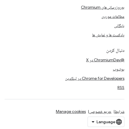
به‌روزرسانی‌های Chromium
مطالعات موردی
بایگانی
پادکست ها و نمایش ها
دنبال کردن
@ChromiumDev در X
یوتیوب
Chrome for Developers در لینکدین
RSS
شرایط
حریم خصوصی
Manage cookies