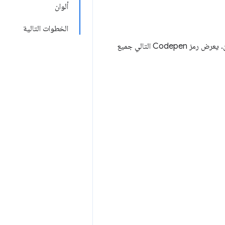
ألوان
الخطوات التالية
مجموعة من الميزات والأدوات الجديدة لخدمة مقارنة الأسعار (CSS) والألوان. يعرض رمز Codepen التالي جميع