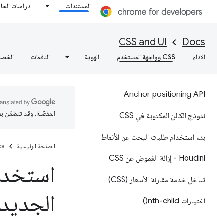
المستندات
دراسات الحال
CSS and UI
Docs
الأداء
CSS وواجهة المستخدم
الهوية
الدفعات
الخصو
Anchor positioning API
المفضّلة، وقد تتضمّن ب
نموذج الكائن المكتوبة في CSS
بدء استخدام طلبات البحث عن الأنماط
الصفحة الرئيسية
cs
Houdini - إزالة الغموض عن CSS
استخدام
تداخل خدمة مقارنة الأسعار (CSS)
الجديد
اختيارات
nth-child(
)