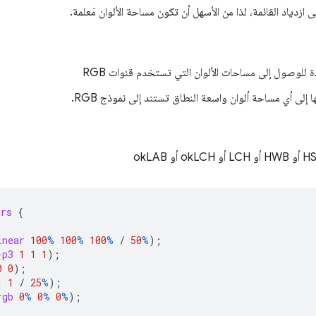
 ازدياد القائمة، لذا من الأسهل أن تكون مساحة الألوان مَعلمة.
 للوصول إلى مساحات الألوان التي تستخدم قنوات RGB
إلى أي مساحة ألوان واسعة النطاق تستند إلى نموذج RGB.
ors
{
inear
100
%
100
%
100
%
/
50
%
);
-p3
1
1
1
);
0
0
);
1
1
/
25
%
);
rgb
0
%
0
%
0
%
);