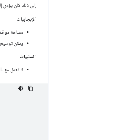
إلى ذلك كان يؤدي إلى
الإيجابيات
مساحة موحّدة
يمكن توسيعها 
السلبيات
لا تعمل مع HSL أو HWB أو LCH أو okLCH أو okLAB