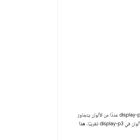
توفّر مساحات الألوان التالية إمكانية الوصول إلى نطاقات ألوان أكبر من sRGB. توفّر مساحة ألوان display-p3 عددًا من الألوان يتجاوز
هذا