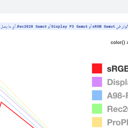
لوان في
أو
أو
، أي ما يصل إلى% 77.6 من 
Rec2020 Gamut
Display P3 Gamut
sRGB Gamut
color(
)‎