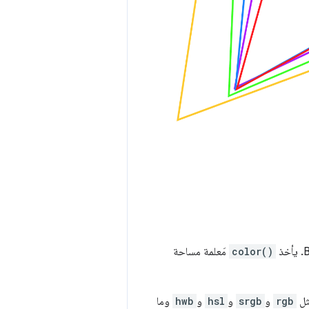
color()
مَعلمة مساحة
ثل
rgb
و
srgb
و
hsl
و
hwb
وما