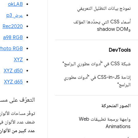
okLAB
نموذج بيانات التظليل التعريفي
عرض p3
أسماء CSS التي يحدّدها المؤلف
Rec2020
وshadow DOM
a98 RGB
Photo RGB
Dev
Tools
XYZ
شبكة CSS في "أدوات مطوري البرامج"
XYZ d50
إتاحة CSS-in-JS في "أدوات مطوري
XYZ d65
البرامج"
التعرّف على مسا
الصور المتحركة
واجهة برمجة تطبيقات Web
ضعف عدد الألوان في RGB تقريبًا، في حين توفّر Rec2020 عددًا من الألوان يتجاوز ضعف عدد الألوان في isplay-p3
Animations
عدد كبير من الألوان