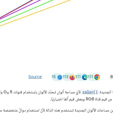
15
113
111
111
Source
B
ة الجديدة
color()
لأيّ مساحة ألوان تحدّد الألوان باستخدام قنوات R وG وB. يأخذ
وبعض قيم ألفا اختياريًا.
من مساحات الألوان الجديدة تستخدم هذه الدالة لأنّ استخدام دوالّ متخصصة م