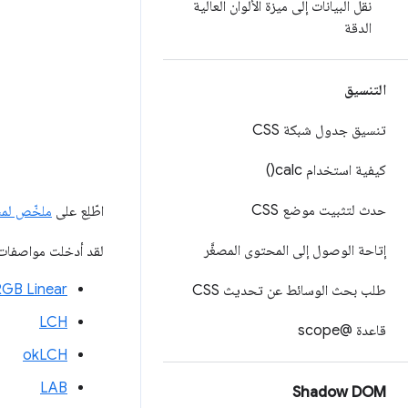
نقل البيانات إلى ميزة الألوان العالية
الدقة
التنسيق
تنسيق جدول شبكة CSS
كيفية استخدام
calc(
)
حدث لتثبيت موضع CSS
اطّلِع على
ملخّص لمسا
إتاحة الوصول إلى المحتوى المصغَّر
لقد أدخلت مواصفا
RGB Linear
طلب بحث الوسائط عن تحديث CSS
LCH
قاعدة @scope
okLCH
LAB
Shadow DOM