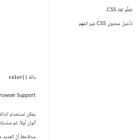
تعلَّم لغة CSS
.
تأجيل محتوى CSS غير المهم
دالة
)
color(
rowser Support
يمكن استخدام الدال
ألوان أولاً، ثم سلسلة من قيم قناة RGB 
ستلاحظ أنّ العديد 