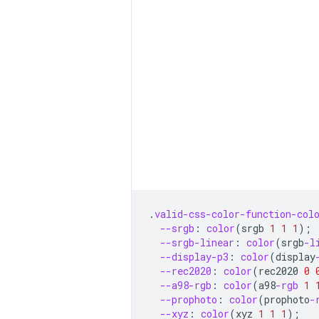
.
valid-css-color-function-col
--srgb
:
color
(
srgb
1
1
1
);
--srgb-linear
:
color
(
srgb
-l
--display-p3
:
color
(
display
--rec2020
:
color
(
rec2020
0
--a98-rgb
:
color
(
a98
-rgb
1
--prophoto
:
color
(
prophoto
-
--xyz
:
color
(
xyz
1
1
1
);