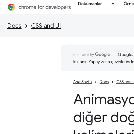
Dokümanlar
Örne
Docs
CSS and UI
Google, i
kullanır. Yapay zeka çevirilerinde 
Ana Sayfa
Docs
CSS and 
Animasyon
diğer do