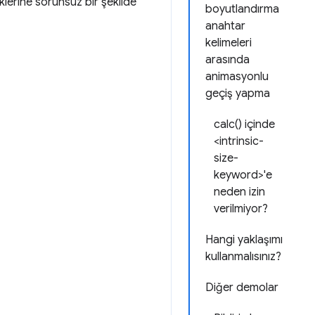
klerine sorunsuz bir şekilde
boyutlandırma
anahtar
kelimeleri
arasında
animasyonlu
geçiş yapma
calc() içinde
<intrinsic-
size-
keyword>'e
neden izin
verilmiyor?
Hangi yaklaşımı
kullanmalısınız?
Diğer demolar