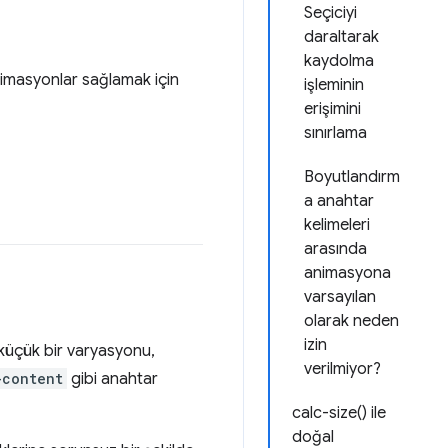
Seçiciyi
daraltarak
kaydolma
nimasyonlar sağlamak için
işleminin
erişimini
sınırlama
Boyutlandırm
a anahtar
kelimeleri
arasında
animasyona
varsayılan
olarak neden
izin
 küçük bir varyasyonu,
verilmiyor?
-content
gibi anahtar
calc-size() ile
doğal