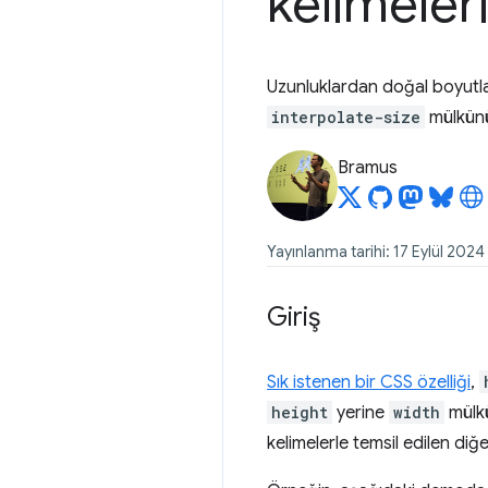
kelimeleri
Uzunluklardan doğal boyutla
interpolate-size
mülkün
Bramus
Yayınlanma tarihi: 17 Eylül 2024
Giriş
Sık istenen bir CSS özelliği
,
height
yerine
width
mülk
kelimelerle temsil edilen diğ