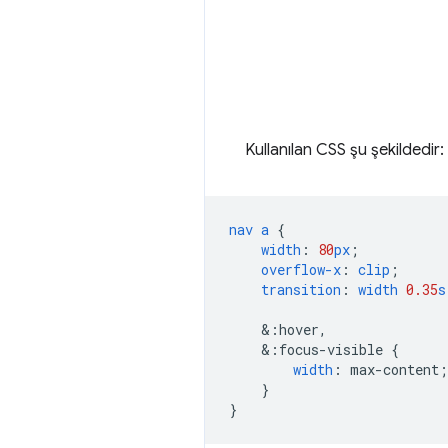
Kullanılan CSS şu şekildedir:
nav
a
{
width
:
80
px
;
overflow-x
:
clip
;
transition
:
width
0.35
s
&
:hover,
&
:focus-visible
{
width
:
max-content
;
}
}