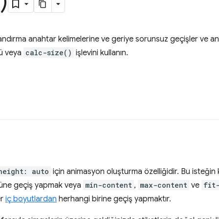
)
ndırma anahtar kelimelerine ve geriye sorunsuz geçişler ve a
ü veya
calc-size()
işlevini kullanın.
height: auto
için animasyon oluşturma özelliğidir. Bu isteğin
üne geçiş yapmak veya
min-content
,
max-content
ve
fit
er
iç boyutlardan
herhangi birine geçiş yapmaktır.