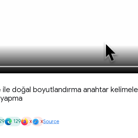
e
ile doğal boyutlandırma anahtar kelimele
ş yapma
29
129
x
x
Source