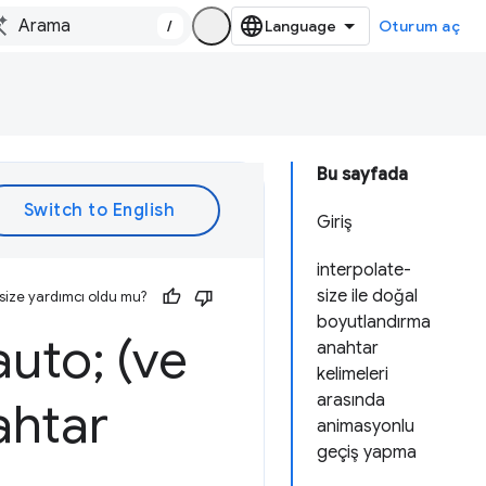
/
Oturum aç
Bu sayfada
Giriş
interpolate-
size ile doğal
size yardımcı oldu mu?
boyutlandırma
uto; (ve
anahtar
kelimeleri
arasında
ahtar
animasyonlu
geçiş yapma