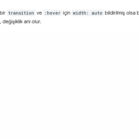
 bir
transition
ve
:hover
için
width: auto
bildirilmiş olsa
eğişiklik ani olur.