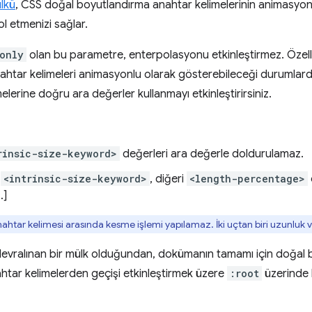
lkü
, CSS doğal boyutlandırma anahtar kelimelerinin animasyonla
ol etmenizi sağlar.
only
olan bu parametre, enterpolasyonu etkinleştirmez. Özell
anahtar kelimeleri animasyonlu olarak gösterebileceği durumla
lerine doğru ara değerler kullanmayı etkinleştirirsiniz.
rinsic-size-keyword>
değerleri ara değerle doldurulamaz.
i
<intrinsic-size-keyword>
, diğeri
<length-percentage>
…]
ahtar kelimesi arasında kesme işlemi yapılamaz. İki uçtan biri uzunluk 
evralınan bir mülk olduğundan, dokümanın tamamı için doğal 
ahtar kelimelerden geçişi etkinleştirmek üzere
:root
üzerinde 