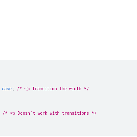
ease
;
/* 👈 Transition the width */
/* 👈 Doesn't work with transitions */