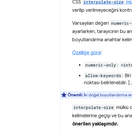
CSS
interpolate-size
mü
verilip verilmeyeceğini kontr
Varsayılan değeri
numeric-
ayarlarken, tarayıcının bu 
boyutlandırma anahtar kelime
Özelliğe göre
:
numeric-only
:
<int
allow-keywords
: Bir
noktası belirlenebilir. [
Önemli:
İki doğal boyutlandırma an
interpolate-size
mülkü d
kelimelerine geçişi ve bu an
önerilen yaklaşımdır.