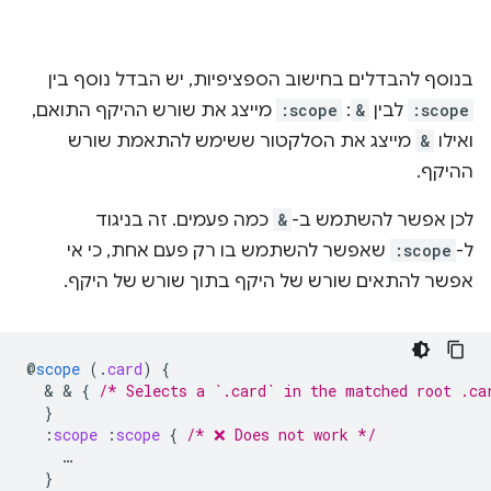
בנוסף להבדלים בחישוב הספציפיות, יש הבדל נוסף בין
:scope
לבין
&
:
:scope
מייצג את שורש ההיקף התואם,
ואילו
&
מייצג את הסלקטור ששימש להתאמת שורש
ההיקף.
לכן אפשר להשתמש ב-
&
כמה פעמים. זה בניגוד
ל-
:scope
שאפשר להשתמש בו רק פעם אחת, כי אי
אפשר להתאים שורש של היקף בתוך שורש של היקף.
@
scope
(
.
card
)
{
  & & 
{
/* Selects a `.card` in the matched root .ca
}
:
scope
:
scope
{
/* ❌ Does not work */
…
}