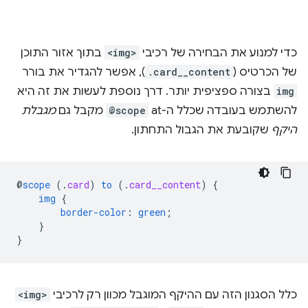
כדי למנוע את הבחירה של רכיבי
<img>
בתוך אזור התוכן
של הכרטיס (
.card__content
), אפשר להגדיר את בורר
img
בצורה ספציפית יותר. דרך נוספת לעשות את זה היא
להשתמש בעובדה שכלל ה-at ‏
@scope
מקבל גם
מגבלת
היקף
שקובעת את הגבול התחתון.
@
scope
(
.
card
)
to
(
.
card__content
)
{
img
{
border-color
:
green
;
}
}
כלל הסגנון הזה עם ההיקף המוגבל מכוון רק לרכיבי
<img>