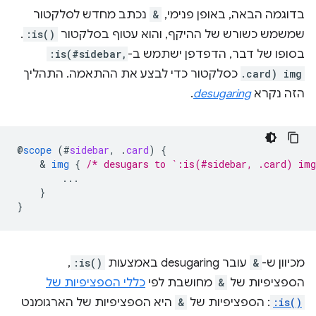
בדוגמה הבאה, באופן פנימי,
&
נכתב מחדש לסלקטור
שמשמש כשורש של ההיקף, והוא עטוף בסלקטור
:is()
.
בסופו של דבר, הדפדפן ישתמש ב-
:is(#sidebar,
.card) img
כסלקטור כדי לבצע את ההתאמה. התהליך
הזה נקרא
desugaring
.
@
scope
(
#
sidebar
,
.
card
)
{
    & 
img
{
/* desugars to `:is(#sidebar, .card) im
...
}
}
מכיוון ש-
&
עובר desugaring באמצעות
:is()
,
הספציפיות של
&
מחושבת לפי
כללי הספציפיות של
:is()
: הספציפיות של
&
היא הספציפיות של הארגומנט