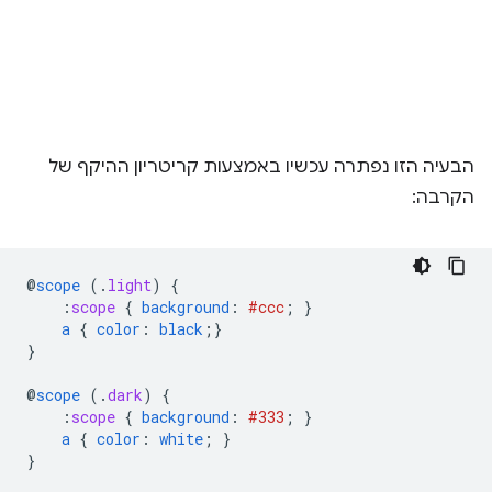
הבעיה הזו נפתרה עכשיו באמצעות קריטריון ההיקף של
הקרבה:
@
scope
(
.
light
)
{
:
scope
{
background
:
#ccc
;
}
a
{
color
:
black
;}
}
@
scope
(
.
dark
)
{
:
scope
{
background
:
#333
;
}
a
{
color
:
white
;
}
}