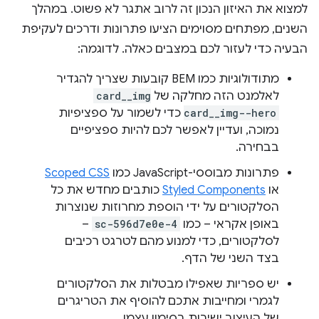
למצוא את האיזון הנכון זה לרוב אתגר לא פשוט. במהלך
השנים, מפתחים מסוימים הציעו פתרונות ודרכים לעקיפת
הבעיה כדי לעזור לכם במצבים כאלה. לדוגמה:
מתודולוגיות כמו BEM קובעות שצריך להגדיר
לאלמנט הזה מחלקה של
card__img
card__img--hero
כדי לשמור על ספציפיות
נמוכה, ועדיין לאפשר לכם להיות ספציפיים
בבחירה.
פתרונות מבוססי-JavaScript כמו
Scoped CSS
או
Styled Components
כותבים מחדש את כל
הסלקטורים על ידי הוספת מחרוזות שנוצרות
באופן אקראי – כמו
sc-596d7e0e-4
–
לסלקטורים, כדי למנוע מהם לטרגט רכיבים
בצד השני של הדף.
יש ספריות שאפילו מבטלות את הסלקטורים
לגמרי ומחייבות אתכם להוסיף את הטריגרים
של העיצוב ישירות בסימון עצמו.