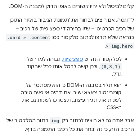
קלים לביטול ולא יהיו קשורים באופן הדוק למבנה ה-DOM.
לדוגמה, אם רוצים לבחור את 'תמונת הגיבור באזור התוכן
של רכיב הכרטיס' – שזו בחירה די ספציפית של רכיב –
כנראה שלא תרצו לכתוב סלקטור כמו
.card > .content
.
> img.hero
לסלקטור הזה יש
ספציפיות
גבוהה למדי של
(0,3,1)
, ולכן קשה לבטל אותו ככל שהקוד
גדל.
הוא תלוי במבנה ה-DOM כי הוא מסתמך על
קומבינטור צאצא ישיר. אם תהיה אי פעם סיבה
לשנות את תגי העיצוב, תצטרכו לשנות גם את
ה-CSS.
אבל אתם גם לא רוצים לכתוב רק
img
בתור הסלקטור של
הרכיב הזה, כי זה יבחר את כל רכיבי התמונה בדף.