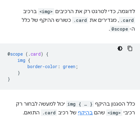
לדוגמה, כדי לטרגט רק את הרכיבים
<img>
ברכיב
.card
, מגדירים את
.card
כשורש ההיקף של כלל
ה-
@scope
.
@
scope
(
.
card
)
{
img
{
border-color
:
green
;
}
}
כלל הסגנון בהיקף
img { … }
יכול למעשה לבחור רק
רכיבי
<img>
שהם
בהיקף
של רכיב
.card
התואם.