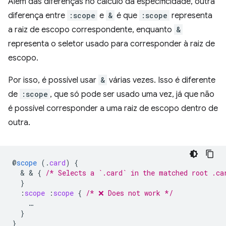
Além das diferenças no cálculo da especificidade, outra
diferença entre
:scope
e
&
é que
:scope
representa
a raiz de escopo correspondente, enquanto
&
representa o seletor usado para corresponder à raiz de
escopo.
Por isso, é possível usar
&
várias vezes. Isso é diferente
de
:scope
, que só pode ser usado uma vez, já que não
é possível corresponder a uma raiz de escopo dentro de
outra.
@
scope
(
.
card
)
{
  & & 
{
/* Selects a `.card` in the matched root .ca
}
:
scope
:
scope
{
/* ❌ Does not work */
…
}
}