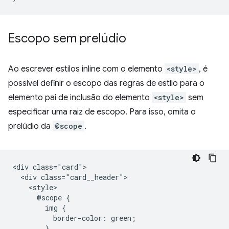
Escopo sem prelúdio
Ao escrever estilos inline com o elemento
<style>
, é
possível definir o escopo das regras de estilo para o
elemento pai de inclusão do elemento
<style>
sem
especificar uma raiz de escopo. Para isso, omita o
prelúdio da
@scope
.
<div class="card">

  <div class="card__header">

    <style>

      @scope {

        img {

          border-color: green;

        }
