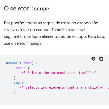
O seletor
:scope
Por padrão, todas as regras de estilo no escopo são
relativas à raiz do escopo. Também é possível
segmentar o próprio elemento raiz de escopo. Para isso,
use o seletor
:scope
.
@
scope
(
.
card
)
{
:
scope
{
/* Selects the matched .card itself */
}
img
{
/* Selects img elements that are a child of .
}
}