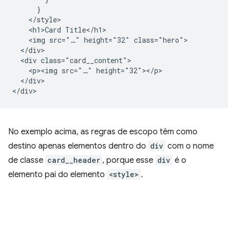
      }

    </style>

    <h1>Card Title</h1>

    <img src="…" height="32" class="hero">

  </div>

  <div class="card__content">

    <p><img src="…" height="32"></p>

  </div>

No exemplo acima, as regras de escopo têm como
destino apenas elementos dentro do
div
com o nome
de classe
card__header
, porque esse
div
é o
elemento pai do elemento
<style>
.