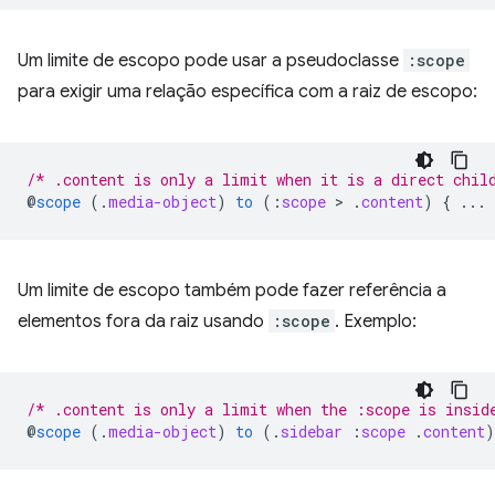
Um limite de escopo pode usar a pseudoclasse
:scope
para exigir uma relação específica com a raiz de escopo:
/* .content is only a limit when it is a direct chil
@
scope
(
.
media-object
)
to
(
:
scope
 > 
.
content
)
{
...
Um limite de escopo também pode fazer referência a
elementos fora da raiz usando
:scope
. Exemplo:
/* .content is only a limit when the :scope is insid
@
scope
(
.
media-object
)
to
(
.
sidebar
:
scope
.
content
)