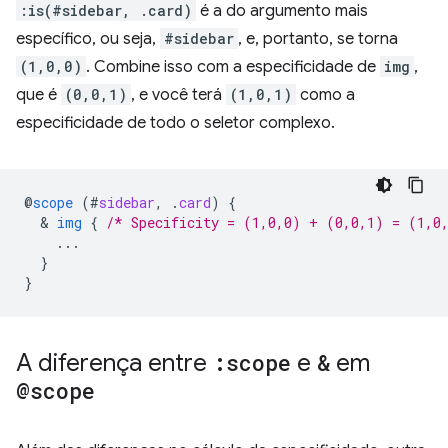
:is(#sidebar, .card)
é a do argumento mais
específico, ou seja,
#sidebar
, e, portanto, se torna
(1,0,0)
. Combine isso com a especificidade de
img
,
que é
(0,0,1)
, e você terá
(1,0,1)
como a
especificidade de todo o seletor complexo.
@
scope
(
#
sidebar
,
.
card
)
{
  & 
img
{
/* Specificity = (1,0,0) + (0,0,1) = (1,0
...
}
}
A diferença entre
:scope
e
&
em
@scope