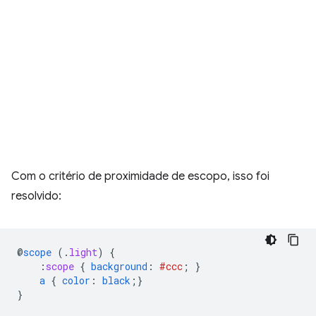
Com o critério de proximidade de escopo, isso foi
resolvido:
@
scope
(
.
light
)
{
:
scope
{
background
:
#ccc
;
}
a
{
color
:
black
;}
}