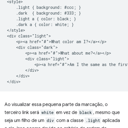
<style>

    .light { background: #ccc; }

    .dark  { background: #333; }

    .light a { color: black; }

    .dark a { color: white; }

</style>

<div class="light">

    <p><a href="#">What color am I?</a></p>

    <div class="dark">

        <p><a href="#">What about me?</a></p>

        <div class="light">

            <p><a href="#">Am I the same as the first
        </div>

    </div>

Ao visualizar essa pequena parte da marcação, o
terceiro link será
white
em vez de
black
, mesmo que
seja um filho de um
div
com a classe
.light
aplicada