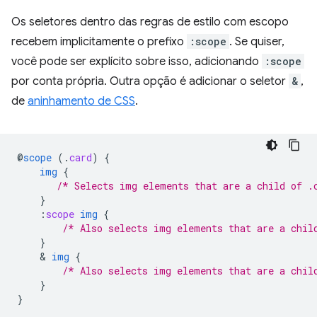
Os seletores dentro das regras de estilo com escopo
recebem implicitamente o prefixo
:scope
. Se quiser,
você pode ser explícito sobre isso, adicionando
:scope
por conta própria. Outra opção é adicionar o seletor
&
,
de
aninhamento de CSS
.
@
scope
(
.
card
)
{
img
{
/* Selects img elements that are a child of .
}
:
scope
img
{
/* Also selects img elements that are a chil
}
    & 
img
{
/* Also selects img elements that are a chil
}
}