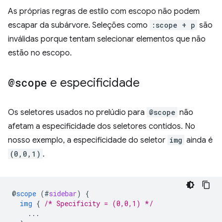
As próprias regras de estilo com escopo não podem
escapar da subárvore. Seleções como
:scope + p
são
inválidas porque tentam selecionar elementos que não
estão no escopo.
@scope
e especificidade
Os seletores usados no prelúdio para
@scope
não
afetam a especificidade dos seletores contidos. No
nosso exemplo, a especificidade do seletor
img
ainda é
(0,0,1)
.
@
scope
(
#
sidebar
)
{
img
{
/* Specificity = (0,0,1) */
...