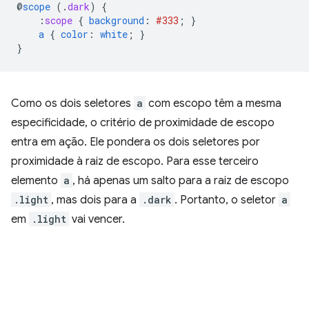
@
scope
(
.
dark
)
{
:
scope
{
background
:
#333
;
}
a
{
color
:
white
;
}
}
Como os dois seletores
a
com escopo têm a mesma
especificidade, o critério de proximidade de escopo
entra em ação. Ele pondera os dois seletores por
proximidade à raiz de escopo. Para esse terceiro
elemento
a
, há apenas um salto para a raiz de escopo
.light
, mas dois para a
.dark
. Portanto, o seletor
a
em
.light
vai vencer.