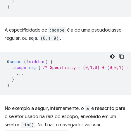
}
}
A especificidade de
:scope
é a de uma pseudoclasse
regular, ou seja,
(0,1,0)
.
@
scope
(
#
sidebar
)
{
:
scope
img
{
/* Specificity = (0,1,0) + (0,0,1) =
...
}
}
No exemplo a seguir, internamente, o
&
é reescrito para
o seletor usado na raiz do escopo, envolvido em um
seletor
:is()
. No final, o navegador vai usar