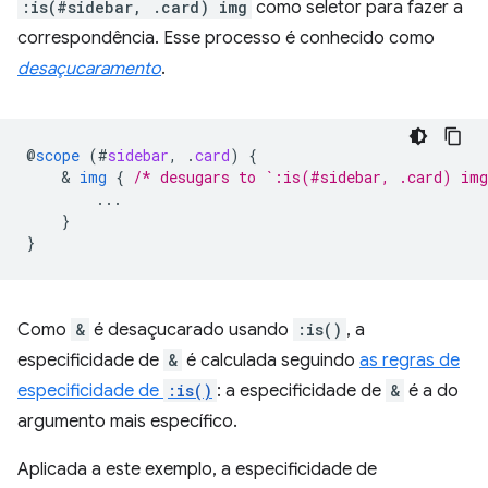
:is(#sidebar, .card) img
como seletor para fazer a
correspondência. Esse processo é conhecido como
desaçucaramento
.
@
scope
(
#
sidebar
,
.
card
)
{
    & 
img
{
/* desugars to `:is(#sidebar, .card) im
...
}
}
Como
&
é desaçucarado usando
:is()
, a
especificidade de
&
é calculada seguindo
as regras de
especificidade de
:is()
: a especificidade de
&
é a do
argumento mais específico.
Aplicada a este exemplo, a especificidade de