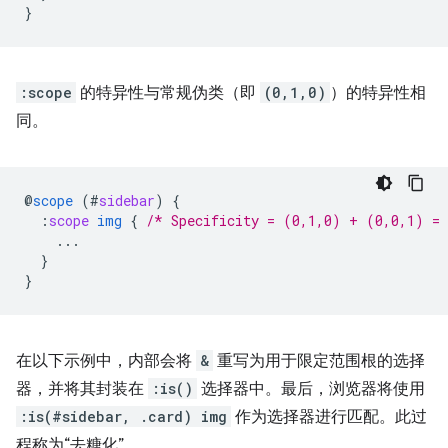
}
:scope
的特异性与常规伪类（即
(0,1,0)
）的特异性相
同。
@
scope
(
#
sidebar
)
{
:
scope
img
{
/* Specificity = (0,1,0) + (0,0,1) =
...
}
}
在以下示例中，内部会将
&
重写为用于限定范围根的选择
器，并将其封装在
:is()
选择器中。最后，浏览器将使用
:is(#sidebar, .card) img
作为选择器进行匹配。此过
程称为“去糖化”。