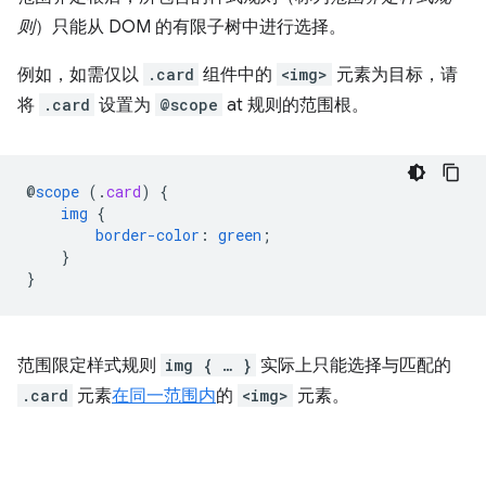
则
）只能从 DOM 的有限子树中进行选择。
例如，如需仅以
.card
组件中的
<img>
元素为目标，请
将
.card
设置为
@scope
at 规则的范围根。
@
scope
(
.
card
)
{
img
{
border-color
:
green
;
}
}
范围限定样式规则
img { … }
实际上只能选择与匹配的
.card
元素
在同一范围内
的
<img>
元素。