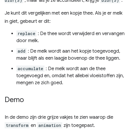
blur(3)
, maar als je ze accumuleert, krijg je
blur(5)
.
Je kunt dit vergelijken met een kopje thee. Als je er melk
in giet, gebeurt er dit:
replace
: De thee wordt verwijderd en vervangen
door melk.
add
: De melk wordt aan het kopje toegevoegd,
maar blijft als een laagje bovenop de thee liggen.
accumulate
: De melk wordt aan de thee
toegevoegd en, omdat het allebei vloeistoffen zijn,
mengen ze zich goed.
Demo
In de demo zijn drie grijze vakjes te zien waarop die
transform
en
animation
zijn toegepast.