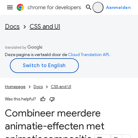
Aanmelden
Docs
CSS and UI
Deze pagina is vertaald door de
Cloud Translation API
.
Homepage
Docs
CSS and UI
Was this helpful?
Combineer meerdere
animatie-effecten met