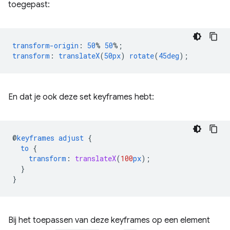
toegepast:
transform-origin
:
50
%
50
%;
transform
:
translateX
(
50px
)
rotate
(
45deg
);
En dat je ook deze set keyframes hebt:
@
keyframes
adjust
{
to
{
transform
:
translateX
(
100
px
);
}
}
Bij het toepassen van deze keyframes op een element