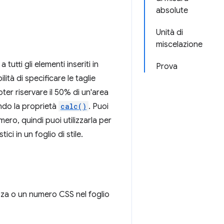
absolute
Unità di
miscelazione
utti gli elementi inseriti in
Prova
ità di specificare le taglie
ter riservare il 50% di un'area
ando la proprietà
calc()
. Puoi
ero, quindi puoi utilizzarla per
tici in un foglio di stile.
zza o un numero CSS nel foglio