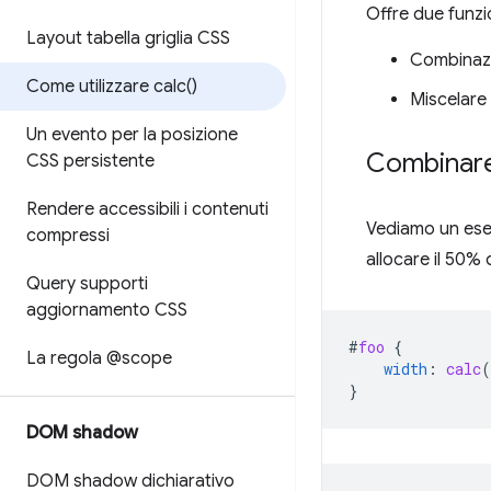
Offre due funzion
Layout tabella griglia CSS
Combinazio
Come utilizzare
calc(
)
Miscelare 
Un evento per la posizione
Combinare 
CSS persistente
Rendere accessibili i contenuti
Vediamo un esem
compressi
allocare il 50%
Query supporti
aggiornamento CSS
#
foo
{
La regola @scope
width
:
calc
(
}
DOM shadow
DOM shadow dichiarativo