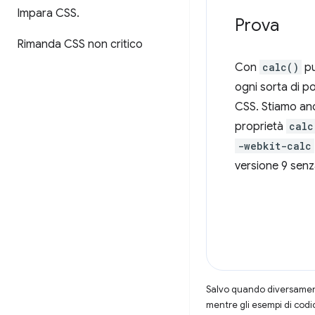
Impara CSS
.
Prova
Rimanda CSS non critico
Con
calc()
pu
ogni sorta di pos
CSS. Stiamo an
proprietà
calc
-webkit-calc
versione 9 senz
Salvo quando diversamente
mentre gli esempi di codi