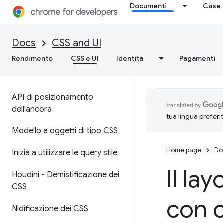
Documenti
Case 
Docs
CSS and UI
Rendimento
CSS e UI
Identità
Pagamenti
API di posizionamento
dell'ancora
tua lingua preferi
Modello a oggetti di tipo CSS
Home page
Do
Inizia a utilizzare le query stile
Il la
Houdini - Demistificazione dei
CSS
con
c
Nidificazione dei CSS