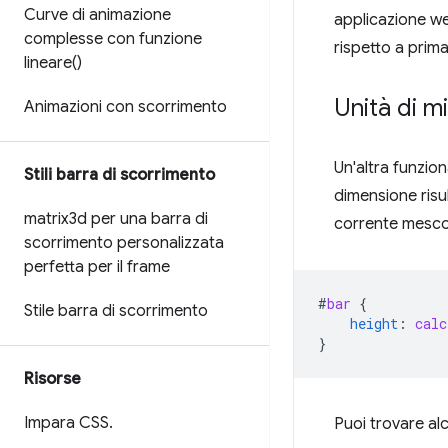
Curve di animazione
applicazione web
complesse con funzione
rispetto a prima
lineare(
)
Unità di m
Animazioni con scorrimento
Un'altra funzion
Stili barra di scorrimento
dimensione risu
matrix3d per una barra di
corrente mescol
scorrimento personalizzata
perfetta per il frame
#
bar
{
Stile barra di scorrimento
height
:
calc
}
Risorse
Impara CSS
.
Puoi trovare al