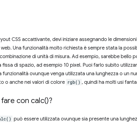
yout CSS accattivante, devi iniziare assegnando le dimensioni a t
web. Una funzionalità molto richiesta è sempre stata la possibil
 combinazione di unità di misura. Ad esempio, sarebbe bello po
 fissa di spazio, ad esempio 10 pixel. Puoi farlo subito utilizz
ta funzionalità ovunque venga utilizzata una lunghezza o un num
to o anche nei valori di colore
rgb()
, quindi ha molti usi fantas
 fare con
calc(
)?
alc()
può essere utilizzata ovunque sia presente una lunghe