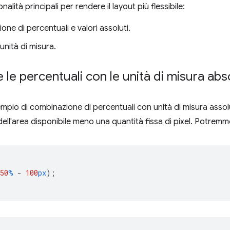
alità principali per rendere il layout più flessibile:
ne di percentuali e valori assoluti.
unità di misura.
le percentuali con le unità di misura abs
pio di combinazione di percentuali con unità di misura assol
 dell'area disponibile meno una quantità fissa di pixel. Potrem
50
%
-
100
px
);