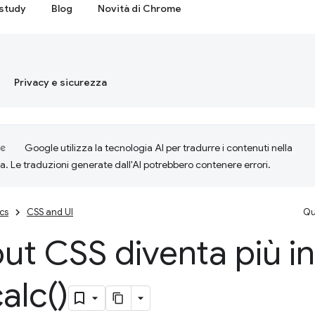
study
Blog
Novità di Chrome
Privacy e sicurezza
Google utilizza la tecnologia AI per tradurre i contenuti nella
ta. Le traduzioni generate dall'AI potrebbero contenere errori.
cs
CSS and UI
Qu
yout CSS diventa più in
alc(
)