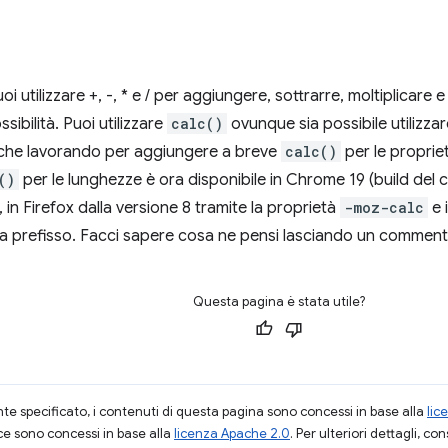
oi utilizzare +, -, * e / per aggiungere, sottrarre, moltiplicare
sibilità. Puoi utilizzare
calc()
ovunque sia possibile utilizz
che lavorando per aggiungere a breve
calc()
per le proprie
()
per le lunghezze è ora disponibile in Chrome 19 (build del 
, in Firefox dalla versione 8 tramite la proprietà
-moz-calc
e 
a prefisso. Facci sapere cosa ne pensi lasciando un comment
Questa pagina è stata utile?
 specificato, i contenuti di questa pagina sono concessi in base alla
lic
ce sono concessi in base alla
licenza Apache 2.0
. Per ulteriori dettagli, co