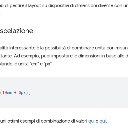
 di gestire il layout su dispositivi di dimensioni diverse con 
.
iscelazione
alità interessante è la possibilità di combinare unità con misu
ltante. Ad esempio, puoi impostare le dimensioni in base alle 
ando le unità "em" e "px".
(
10
em
+
3
px
);
cuni ottimi esempi di combinazione di valori
qui
e
qui
.