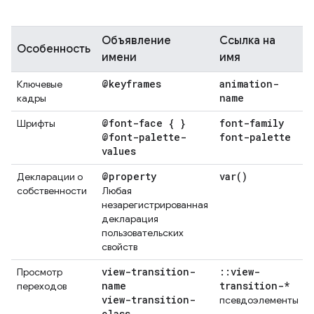
Объявление
Ссылка на
Особенность
имени
имя
@keyframes
animation-
Ключевые
name
кадры
@font-face { }
font-family
Шрифты
@font-palette-
font-palette
values
@property
var(
)
Декларации о
собственности
Любая
незарегистрированная
декларация
пользовательских
свойств
view-transition-
::
view-
Просмотр
name
transition-*
переходов
view-transition-
псевдоэлементы
class