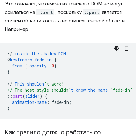
Это означает, что имена из теневого DOM не могут
ссылаться на
::part
, поскольку
::part
является
стилем области хоста, а не стилем теневой области.
Например:
//
inside
the
shadow
DOM
:
@
keyframes
fade-in
{
from
{
opacity
:
0
}
}
//
This
shouldn
't work!
// The host style shouldn'
t
know
the
name
"fade-in"
::
part
(
slider
)
{
animation-name
:
fade-in
;
}
Как правило должно работать со