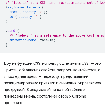
/* "fade-in" is a CSS name, representing a set of ke
@
keyframes
fade-in
{
from
{
opacity
:
0
}
;
to
{
opacity
:
1
}
}
.
card
{
/* "fade-in" is a reference to the above keyframes
animation-name
:
fade-in
;
}
Другие функции CSS, использующие имена CSS, — это
шрифты, объявления свойств, запросы контейнеров, а
в последнее время — переходы представлений,
позиционирование привязки и анимация, управляемая
прокруткой. В следующей неполной таблице
приведены имена, состояние которых Chrome
проверяет.