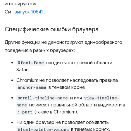
игнорируются.
См
. выпуск 10541
.
Специфические ошибки браузера
Другие функции не демонстрируют единообразного
поведения в разных браузерах:
@font-face
сводится к корневой области
Safari.
Chromium не позволяет наследовать правила
anchor-name
в теневом корне
scroll-timeline-name
и имя
view-timeline-
name
не имеют правильной области видимости в
::part
(также в Chromium).
Ни один браузер не позволяет объявлять
@font-palette-values
в теневых корнях.