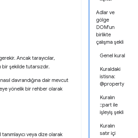
Adlar ve
gölge
DOM'un
birlikte
çalışma şekli
Genel kural
erekir. Ancak tarayıcılar,
 bir şekilde tutarsızdır.
Kuraldaki
istisna:
nasıl davrandığına dair mevcut
@property
meye yönelik bir rehber olarak
Kuralın
::part ile
işleyiş şekli
Kuralın
satır içi
l tanımlayıcı veya dize olarak