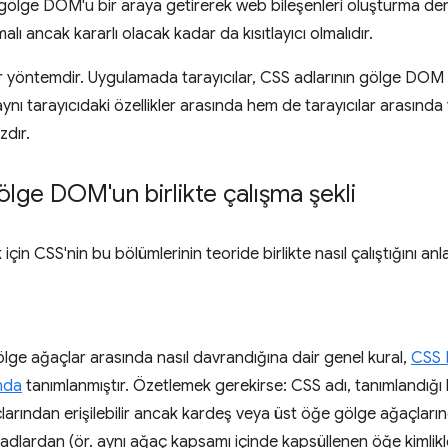
 gölge DOM'u bir araya getirerek web bileşenleri oluşturma de
lı ancak kararlı olacak kadar da kısıtlayıcı olmalıdır.
ir yöntemdir. Uygulamada tarayıcılar, CSS adlarının gölge DOM il
nı tarayıcıdaki özellikler arasında hem de tarayıcılar arasında v
zdır.
ölge DOM'un birlikte çalışma şekli
çin CSS'nin bu bölümlerinin teoride birlikte nasıl çalıştığını anl
ölge ağaçlar arasında nasıl davrandığına dair genel kural,
CSS 
nda
tanımlanmıştır. Özetlemek gerekirse: CSS adı, tanımlandığı 
arından erişilebilir ancak kardeş veya üst öğe gölge ağaçları
adlardan (ör. aynı ağaç kapsamı içinde kapsüllenen öğe kimlikle