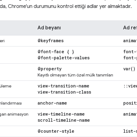
da, Chrome'un durumunu kontrol ettiği adlar yer almaktadır.
Ad beyanı
Ad re
@keyframes
anima
eri
@font-face { }
font-
@font-palette-values
font-
@property
var(
)
Kayıtlı olmayan tüm özel mülk tanımları
view-transition-name
::
vie
tüleme
view-transition-class
anchor-name
posit
mlandırması
view-timeline-name
anima
ışan animasyon
scroll-timeline-name
@counter-style
list-