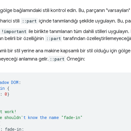
gölge bağlamındaki stili kontrol edin. Bu, parçanın "varsayılan" st
arici stili
::part
içinde tanımlandığı şekilde uygulayın. Bu, parça
,
!important
ile birlikte tanımlanan tüm dahili stilleri uygulayın.
 belirli bir özelliğinin
::part
tarafından özelleştirilemeyeceğini
lı bir stil yerine ana makine kapsamlı bir stil olduğu için göl
meyeceği anlamına gelir.
::part
Örneğin:
adow
DOM
:
in
{
:
0
}
t work!
e shouldn'
t
know
the
name
"fade-in"
{
:
fade-in
;