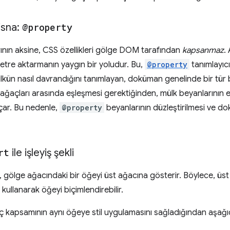
isna:
@property
ının aksine, CSS özellikleri gölge DOM tarafından
kapsanmaz
.
tre aktarmanın yaygın bir yoludur. Bu,
@property
tanımlayıcısı
ülkün nasıl davrandığını tanımlayan, doküman genelinde bir tür 
 ağaçları arasında eşleşmesi gerektiğinden, mülk beyanlarını
çar. Bu nedenle,
@property
beyanlarının düzleştirilmesi ve d
rt
ile işleyiş şekli
, gölge ağacındaki bir öğeyi üst ağacına gösterir. Böylece, üst
kullanarak öğeyi biçimlendirebilir.
ğaç kapsamının aynı öğeye stil uygulamasını sağladığından aşağ