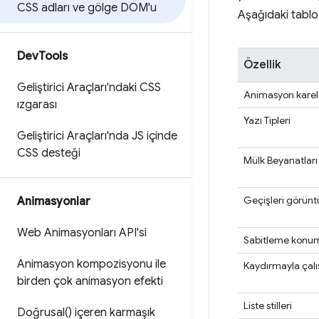
CSS adları ve gölge DOM'u
Aşağıdaki tablo
Dev
Tools
Özellik
Geliştirici Araçları'ndaki CSS
Animasyon karel
ızgarası
Yazı Tipleri
Geliştirici Araçları'nda JS içinde
CSS desteği
Mülk Beyanatları
Geçişleri görün
Animasyonlar
Web Animasyonları API'si
Sabitleme konu
Animasyon kompozisyonu ile
Kaydırmayla çal
birden çok animasyon efekti
Liste stilleri
Doğ
rusal(
) içeren karmaşık