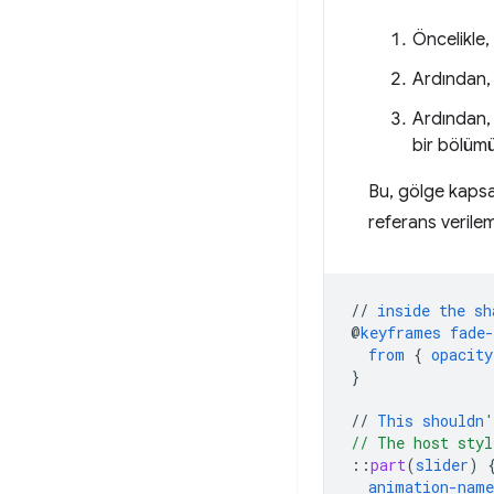
Öncelikle, 
Ardından, h
Ardından
bir bölümün
Bu, gölge kapsam
referans verile
//
inside
the
sh
@
keyframes
fade-
from
{
opacity
}
//
This
shouldn
'
// The host styl
::
part
(
slider
)
animation-name