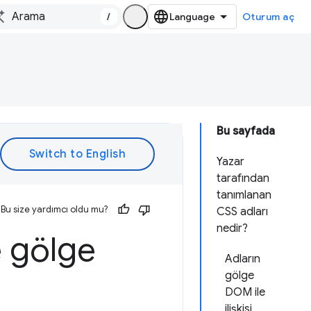
/
Oturum aç
Bu sayfada
Yazar
tarafından
tanımlanan
Bu size yardımcı oldu mu?
CSS adları
nedir?
e gölge
Adların
gölge
DOM ile
ilişkisi