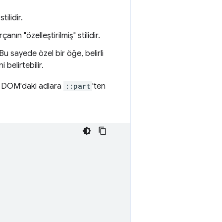
ilidir.
nın "özelleştirilmiş" stilidir.
 Bu sayede özel bir öğe, belirli
 belirtebilir.
ge DOM'daki adlara
::part
'ten