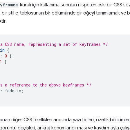
yframes
kuralı için kullanıma sunulan nispeten eski bir CSS sö
 bir stil e-tablosunun bir bölümünde bir öğeyi tanımlamak ve
tir.
a CSS name, representing a set of keyframes */
in
{
:
0
}
;
1
}
s a reference to the above keyframes */
:
fade-in
;
anan diğer CSS özellikleri arasında yazı tipleri, özellik bildiriml
örüntü geçişleri, ankraj konumlandırması ve kaydırmayla çalışa