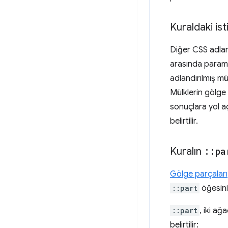
Kuraldaki ist
Diğer CSS adlar
arasında parame
adlandırılmış m
Mülklerin gölge
sonuçlara yol a
belirtilir.
Kuralın
::
pa
Gölge parçaları
::part
öğesini 
::part
, iki a
belirtilir: