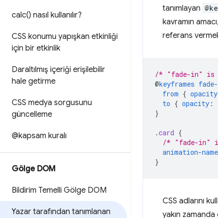
tanımlayan
@ke
calc(
) nasıl kullanılır?
kavramın amacı,
referans vermek
CSS konumu yapışkan etkinliği
için bir etkinlik
Daraltılmış içeriği erişilebilir
/* "fade-in" is 
hale getirme
@
keyframes
fade-
from
{
opacity
CSS medya sorgusunu
to
{
opacity
:
}
güncelleme
.
card
{
@kapsam kuralı
/* "fade-in" i
animation-name
}
Gölge DOM
Bildirim Temelli Gölge DOM
CSS adlarını kull
Yazar tarafından tanımlanan
yakın zamanda g