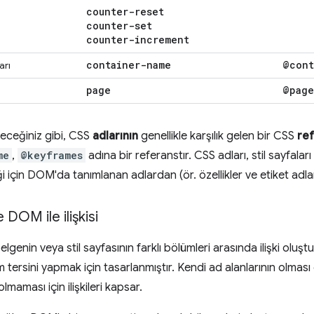
counter-reset
counter-set
counter-increment
container-name
@cont
arı
page
@page
eceğiniz gibi, CSS
adlarının
genellikle karşılık gelen bir CSS
ref
me
,
@keyframes
adına bir referanstır. CSS adları, stil sayfala
i için DOM'da tanımlanan adlardan (ör. özellikler ve etiket adları
 DOM ile ilişkisi
belgenin veya stil sayfasının farklı bölümleri arasında ilişki oluş
tersini yapmak için tasarlanmıştır. Kendi ad alanlarının olması
olmaması için ilişkileri kapsar.