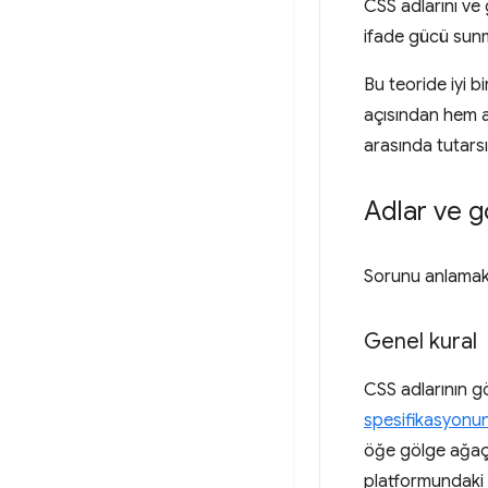
CSS adlarını ve
ifade gücü sunma
Bu teoride iyi b
açısından hem ay
arasında tutarsı
Adlar ve g
Sorunu anlamak i
Genel kural
CSS adlarının g
spesifikasyonu
öğe gölge ağaçl
platformundaki 