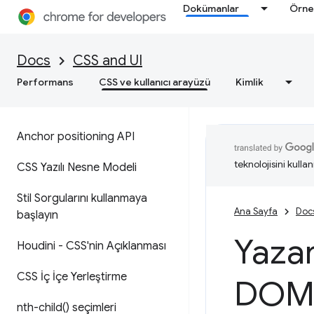
Dokümanlar
Örne
Docs
CSS and UI
Performans
CSS ve kullanıcı arayüzü
Kimlik
Anchor positioning API
teknolojisini kullan
CSS Yazılı Nesne Modeli
Stil Sorgularını kullanmaya
Ana Sayfa
Doc
başlayın
Yazar
Houdini - CSS'nin Açıklanması
CSS İç İçe Yerleştirme
DOM:
nth-child(
) seçimleri