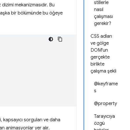
stillerle
z dizimi mekanizmasıdır. Bu
nasıl
 başka bir bölümünde bu öğeye
çalışması
gerekir?
CSS adları
ve gölge
DOM'un
gerçekte
birlikte
çalışma şekli
@keyframe
s
@property
Tarayıcıya
eri, kapsayıcı sorguları ve daha
özgü
n animasyonlar yer alır.