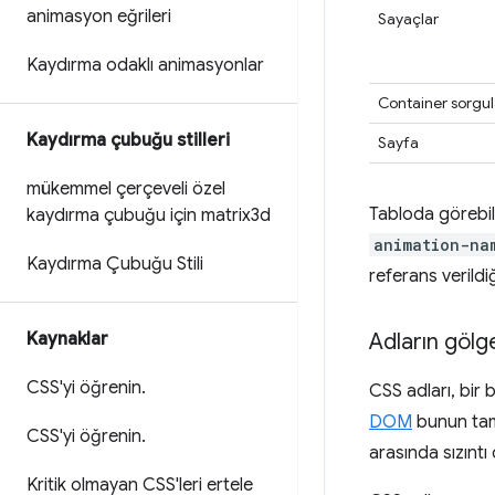
animasyon eğrileri
Sayaçlar
Kaydırma odaklı animasyonlar
Container sorgul
Kaydırma çubuğu stilleri
Sayfa
mükemmel çerçeveli özel
Tabloda görebil
kaydırma çubuğu için matrix3d
animation-na
Kaydırma Çubuğu Stili
referans verildiğ
Kaynaklar
Adların gölge
CSS'yi öğrenin
.
CSS adları, bir 
DOM
bunun tam 
CSS'yi öğrenin
.
arasında sızıntı 
Kritik olmayan CSS'leri ertele