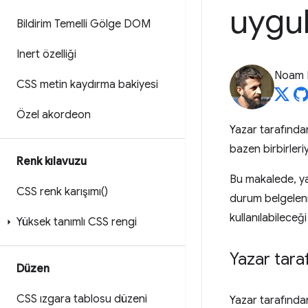
uygu
Bildirim Temelli Gölge DOM
Inert özelliği
Noam 
CSS metin kaydırma bakiyesi
Özel akordeon
Yazar tarafından
bazen birbirleriy
Renk kılavuzu
Bu makalede, ya
CSS renk karışımı()
durum belgelenmi
kullanılabileceğ
Yüksek tanımlı CSS rengi
Yazar tara
Düzen
CSS ızgara tablosu düzeni
Yazar tarafında