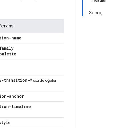
hatalar
Sonuç
feransı
tion-name
family
palette
w-transition-*
sözde öğeler
ion-anchor
tion-timeline
style