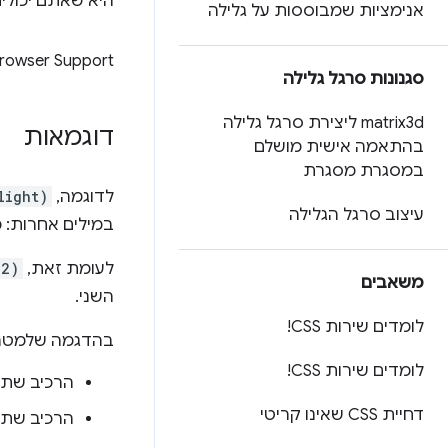
היא שאתם יכולים
אנימציות שמבוססות על גלילה
rowser Support
סגנונות סרגל גלילה
matrix3d ליצירת סרגל גלילה
דוגמאות
בהתאמה אישית מושלם
במסגרת מסגרת
לדוגמה,
light)
עיצוב סרגל הגלילה
במילים אחרות: 
לעומת זאת,
(2)
משאבים
השני.
לומדים שירות CSS!
בהדגמה שלמטה 
לומדים שירות CSS!
הרכיב שתו
דחיית CSS שאינו קריטי
הרכיב שתו