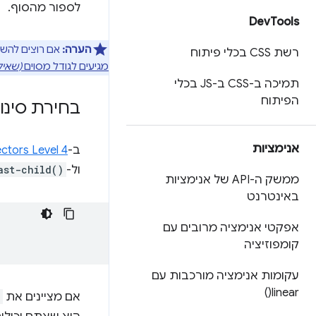
לספור מהסוף.
Dev
Tools
הערה:
אם רוצים להש
רשת CSS בכלי פיתוח
מגיעים לגודל מסוים
(שאיל
תמיכה ב-CSS ב-JS בכלי
הפיתוח
בחירת סינ
אנימציות
ב-
ctors Level 4
ול-
ast-child()
ממשק ה-API של אנימציות
באינטרנט
אפקטי אנימציה מרובים עם
קומפוזיציה
עקומות אנימציה מורכבות עם
)
linear(
אם מציינים את