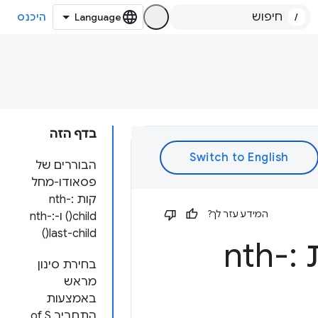
/
היכנס
בדף הזה
הבוררים של
פסאודו-מחל
קות :nth-
המידע עזר לך?
child() ו-:nth-
last-child()
:
nth-
בחירת סינון
מראש
באמצעות
התחביר of S