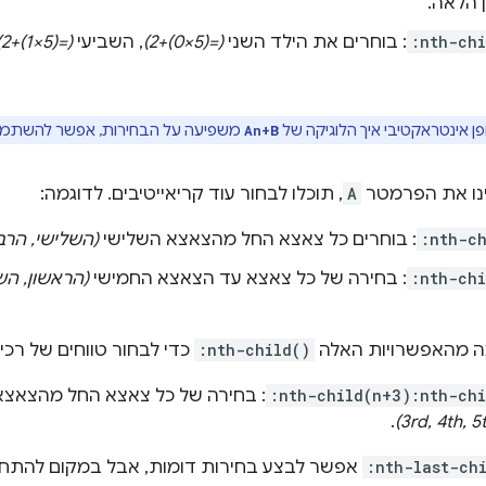
 הלאה.
:nth-ch
: בוחרים את הילד השני
(=(5×0)+2)
, השביעי
(=(5×1)+2)
ן אינטראקטיבי איך הלוגיקה של
משפיעה על הבחירות, אפשר להשתמ
An+B
ינו את הפרמטר
A
, תוכלו לבחור עוד קריאייטיבים. לדוגמה:
:nth-c
: בוחרים כל צאצא החל מהצאצא השלישי
(השלישי, הרבי
:nth-ch
: בחירה של כל צאצא עד הצאצא החמישי
(הראשון, השנ
 מהאפשרויות האלה
:nth-child()
כדי לבחור טווחים של רכיב
:nth-child(n+3):nth-ch
: בחירה של כל צאצא החל מהצאצא
.
:nth-last-ch
אפשר לבצע בחירות דומות, אבל במקום להתחי