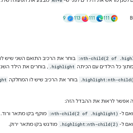
 לסנן מראש את הילדים לפני ש-
An+B
מבצע את הפעולה שלו.
9
113
111
111
B
:nth-child(2 of .high
בוחר את הרכיב התואם השני שיש ל
מתוך כל הילדים עם הכיתה
.highlight
, בוחרים את הילד השני.
.highlight:nth-child
בוחר את הרכיב שיש לו המחלקה
ght
אפשר לראות את ההבדל הזה:
אם ל-
:nth-child(2 of .highlight)
מוקף בקו מתאר ורוד.
אם ל-
.highlight:nth-child(2)
מודגש בקו מתאר ירוק.