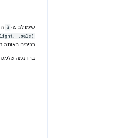
שימו לב ש-
S
הי
light, .sale)
רכיבים באותה ר
בהדגמה שלמטה,