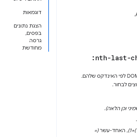
דוגמאות
הצגת נתונים
בפסים,
גרסה
מחודשת
:
nth-last-c
אפשר לבחור רכיבים ב-DOM לפי האינדקס שלהם.
ים לבחור.
מיני וכן הלאה)
.
.
, האחד-עשר
(=