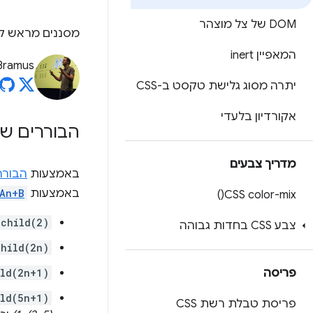
DOM של צל מוצהר
מסננים מראש קבו
המאפיין inert
Bramus
יתרה מסוג גלישת טקסט ב-CSS
אקורדיון בלעדי
הבוררים ש
מדריך צבעים
באמצעות
הבור
באמצעות
An+B
)
CSS
color-mix(
-child(2)
צבע CSS בחדות גבוהה
child(2n)
פריסה
ild(2n+1)
ild(5n+1)
פריסת טבלת רשת CSS