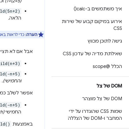
(5×2)+1)
וכן
איך משתמשים ב
-calc(
)
ild(5n+2)
הלאה.
אירוע במיקום קבוע של שירות
CSS
הערה:
כדי לראות באופ
גישה לתוכן מכווץ
אבל אם לא תצי
שאילתת מדיה של עדכון CSS
hild(n+3)
הכלל @scope
ild(-n+5)
והחמישי)
.
DOM של צל
אפשר לשלב כמה
DOM של צל מוצהר
ild(-n+5)
שמות CSS שהוגדרו על ידי
החמישי
(3rd, 4th, 5th)
המחבר ו-DOM של הצללה
באמצעות
ild()