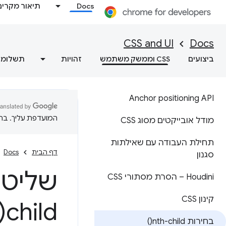
Docs
תיאור מקרים
CSS and UI
Docs
ביצועים
CSS וממשק משתמש
זהויות
תשלומי
Anchor positioning API
המועדפת עליך. בתרג
מודל אובייקטים מסוג CSS
תחילת העבודה עם שאילתות
דף הבית
Docs
סגנון
שליטה
Houdini – הסרת מסתורי CSS
קינון CSS
child(
בחירות
nth-child(
)