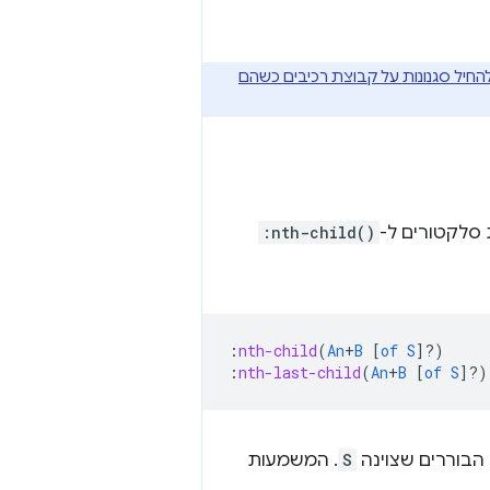
החיל סגנונות על קבוצת רכיבים כשהם
:nth-child()
:
nth-child
(
An
+
B
[
of
S
]?)
:
nth-last-child
(
An
+
B
[
of
S
]?)
הבוררים שצוינה
S
. המשמעות