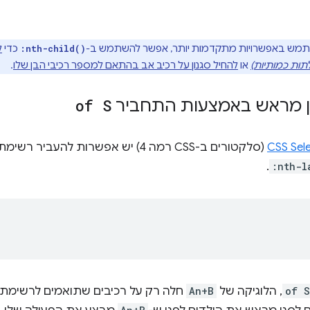
תמש באפשרויות מתקדמות יותר, אפשר להשתמש ב-
כדי
ל
:nth-child()
תות כמותיות)
או
להחיל סגנון על רכיב אב בהתאם למספר רכיבי הבן שלו
.
ון מראש באמצעות התחביר
of S
CSS Sele
(סלקטורים ב-CSS רמה 4) יש אפשרות להעביר רשימת סלקטורים ל-
.
:nth-l
of S
, הלוגיקה של
An+B
חלה רק על רכיבים שתואמים לרשימת 