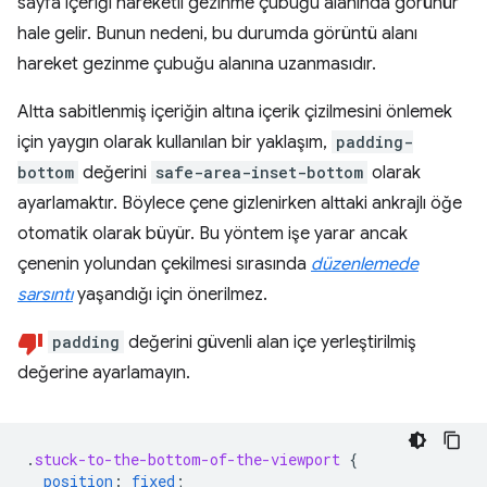
sayfa içeriği hareketli gezinme çubuğu alanında görünür
hale gelir. Bunun nedeni, bu durumda görüntü alanı
hareket gezinme çubuğu alanına uzanmasıdır.
Altta sabitlenmiş içeriğin altına içerik çizilmesini önlemek
için yaygın olarak kullanılan bir yaklaşım,
padding-
bottom
değerini
safe-area-inset-bottom
olarak
ayarlamaktır. Böylece çene gizlenirken alttaki ankrajlı öğe
otomatik olarak büyür. Bu yöntem işe yarar ancak
çenenin yolundan çekilmesi sırasında
düzenlemede
sarsıntı
yaşandığı için önerilmez.
padding
değerini güvenli alan içe yerleştirilmiş
değerine ayarlamayın.
.
stuck-to-the-bottom-of-the-viewport
{
position
:
fixed
;