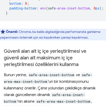
bottom
:
0
;
padding-bottom
:
env
(
safe
-area-inset-bottom
,
0
px
);
}
Önemli:
Chrome, bu kalıbı algıladığında performansta gerileme
yaşanmasını önlemek için siz kaydırırken çeneyi kaydırmaz.
Güvenli alan alt iç içe yerleştirilmesi ve
güvenli alan alt maksimum iç içe
yerleştirilmesi özelliklerini kullanma
Bunun yerine,
safe-area-inset-bottom
ve
safe-
area-max-inset-bottom
'un bir kombinasyonunu
kullanmanız önerilir. Çene yolundan çekildikçe dinamik
olarak güncellenen dinamik
safe-area-inset-
bottom
'nin aksine
safe-area-max-inset-bottom
,