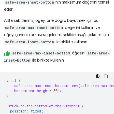
safe-area-inset-bottom
'nin maksimum değerini temsil
eder.
Altta sabitlenmiş öğeyi öne doğru büyütmek için bu
safe-area-max-inset-bottom
değerini kullanın ve
öğeyi çenenin arkasına gelecek şekilde aşağı çekmek için
safe-area-inset-bottom
ile birlikte kullanın.
safe-area-max-inset-bottom
öğesini
safe-area-
inset-bottom
ile birlikte kullanın
:
root
{
--safe-area-max-inset-bottom
:
env
(
safe
-area-max-in
--bottom-bar-height
:
50
px
;
}
.
stuck-to-the-bottom-of-the-viewport
{
position
:
fixed
;