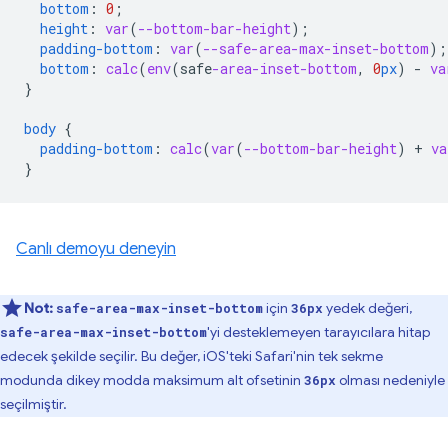
bottom
:
0
;
height
:
var
(
--bottom-bar-height
);
padding-bottom
:
var
(
--safe-area-max-inset-bottom
);
bottom
:
calc
(
env
(
safe
-area-inset-bottom
,
0
px
)
-
va
}
body
{
padding-bottom
:
calc
(
var
(
--bottom-bar-height
)
+
va
}
Canlı demoyu deneyin
Not:
için
yedek değeri,
safe-area-max-inset-bottom
36px
'yi desteklemeyen tarayıcılara hitap
safe-area-max-inset-bottom
edecek şekilde seçilir. Bu değer, iOS'teki Safari'nin tek sekme
modunda dikey modda maksimum alt ofsetinin
olması nedeniyle
36px
seçilmiştir.