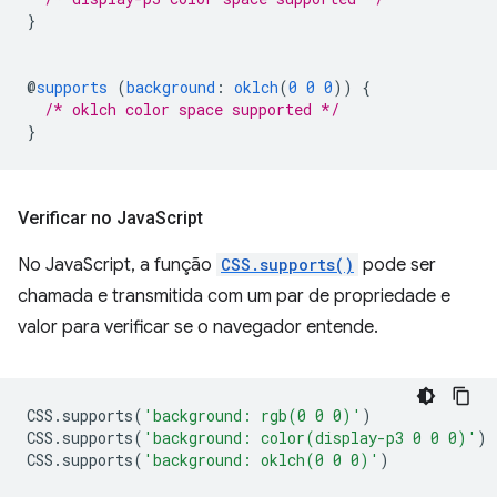
}
@
supports
(
background
:
oklch
(
0
0
0
))
{
/* oklch color space supported */
}
Verificar no Java
Script
No JavaScript, a função
CSS.supports()
pode ser
chamada e transmitida com um par de propriedade e
valor para verificar se o navegador entende.
CSS
.
supports
(
'background: rgb(0 0 0)'
)
CSS
.
supports
(
'background: color(display-p3 0 0 0)'
)
CSS
.
supports
(
'background: oklch(0 0 0)'
)