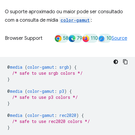
O suporte aproximado ou maior pode ser consultado
com a consulta de mídia
color-gamut
:
58
79
110
10
Browser Support
Source
@
media
(
color-gamut
:
srgb
)
{
/* safe to use srgb colors */
}
@
media
(
color-gamut
:
p3
)
{
/* safe to use p3 colors */
}
@
media
(
color-gamut
:
rec2020
)
{
/* safe to use rec2020 colors */
}