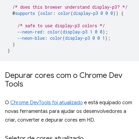
/* does this browser understand display-p3? */
@
supports
(
color
:
color
(
display-p3
0
0
0
))
{
/* safe to use display-p3 colors */
--neon-red
:
color
(
display-p3
1
0
0
);
--neon-blue
:
color
(
display-p3
0
0
1
);
}
}
Depurar cores com o Chrome Dev
Tools
O
Chrome DevTools foi atualizado
e está equipado com
novas ferramentas para ajudar os desenvolvedores a
criar, converter e depurar cores em HD.
Seletor de cores atualizado