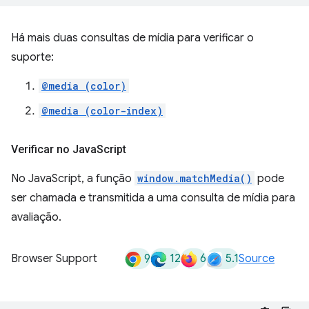
Há mais duas consultas de mídia para verificar o
suporte:
@media (color)
@media (color-index)
Verificar no Java
Script
No JavaScript, a função
window.matchMedia()
pode
ser chamada e transmitida a uma consulta de mídia para
avaliação.
9
12
6
5.1
Browser Support
Source