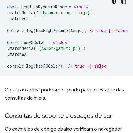
const
hasHighDynamicRange
=
window
.
matchMedia
(
'(dynamic-range: high)'
)
.
matches
;
console
.
log
(
hasHighDynamicRange
);
// true || false
const
hasP3Color
=
window
.
matchMedia
(
'(color-gamut: p3)'
)
.
matches
;
console
.
log
(
hasP3Color
);
// true || false
O padrão acima pode ser copiado para o restante das
consultas de mídia.
Consultas de suporte a espaços de cor
Os exemplos de código abaixo verificam o navegador