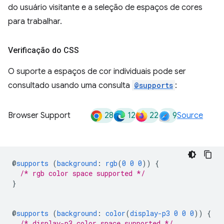
do usuário visitante e a seleção de espaços de cores
para trabalhar.
Verificação do CSS
O suporte a espaços de cor individuais pode ser
consultado usando uma consulta
@supports
:
28
12
22
9
Browser Support
Source
@
supports
(
background
:
rgb
(
0
0
0
))
{
/* rgb color space supported */
}
@
supports
(
background
:
color
(
display-p3
0
0
0
))
{
/* display-p3 color space supported */