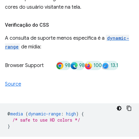
cores do usuário visitante na tela.
Verificação do CSS
A consulta de suporte menos específica é a
dynamic-
range
de mídia:
98
98
100
13.1
Browser Support
Source
@
media
(
dynamic-range
:
high
)
{
/* safe to use HD colors */
}