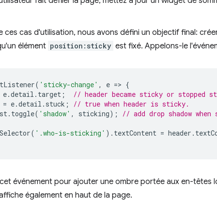
utilisateur fait défiler la page, mettez à jour un widget de som
ces cas d'utilisation, nous avons défini un objectif final: cré
qu'un élément
position:sticky
est fixé. Appelons-le l'évén
tListener
(
'sticky-change'
,
e
=
>
{
e
.
detail
.
target
;
// header became sticky or stopped st
=
e
.
detail
.
stuck
;
// true when header is sticky.
st
.
toggle
(
'shadow'
,
sticking
);
// add drop shadow when 
Selector
(
'.who-is-sticking'
).
textContent
=
header
.
textC
e cet événement pour ajouter une ombre portée aux en-têtes lor
'affiche également en haut de la page.