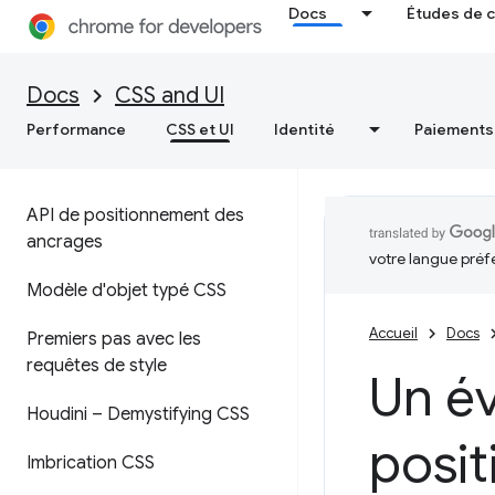
Docs
Études de 
Docs
CSS and UI
Performance
CSS et UI
Identité
Paiements
API de positionnement des
ancrages
votre langue préf
Modèle d'objet typé CSS
Accueil
Docs
Premiers pas avec les
requêtes de style
Un é
Houdini – Demystifying CSS
posit
Imbrication CSS