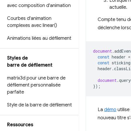
Lorsque l'
avec composition d'animation
actuelle.
Courbes d'animation
Compte tenu de 
complexes avec
linear(
)
déclenche lors
Animations liées au défilement
document
.
addEven
const
header
=
Styles de
const
sticking
barre de défilement
header
.
classLi
matrix3d pour une barre de
document
.
query
défilement personnalisée
});
parfaite
Style de la barre de défilement
La
démo
utilis
nouveau titre s
Ressources