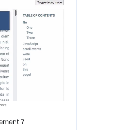
ents.
lement ?