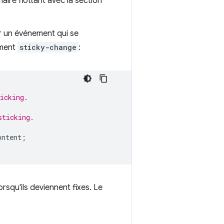
maire flottant avec la section
er un événement qui se
ement
sticky-change
:
icking.
sticking.
ontent
;
squ'ils deviennent fixes. Le