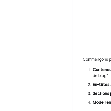
Commençons par 
Conteneu
de blog".
En-têtes
Sections 
Mode ré