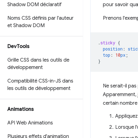
Shadow DOM déclaratif
pour savoir qua
Noms CSS définis par l'auteur
Prenons l'exemp
et Shadow DOM
.
sticky
{
Dev
Tools
position
:
stic
top
:
10
px
;
Grille CSS dans les outils de
}
développement
Compatibilité CSS-in-JS dans
Ne serait-il pa
les outils de développement
Apparemment, j
certain nombr
Animations
Appliquez 
API Web Animations
Lorsque l'
Plusieurs effets d'animation