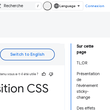
/
Connexion
Sur cette
page
TL;DR
Présentation
enu vous a-t-il été utile ?
de
ition CSS
l'événement
sticky-
change
Des effets