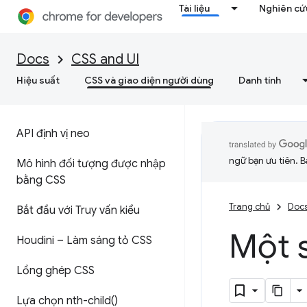
Tài liệu
Nghiên cứu
Docs
CSS and UI
Hiệu suất
CSS và giao diện người dùng
Danh tính
API định vị neo
ngữ bạn ưu tiên. B
Mô hình đối tượng được nhập
bằng CSS
Trang chủ
Doc
Bắt đầu với Truy vấn kiểu
Một s
Houdini – Làm sáng tỏ CSS
Lồng ghép CSS
Lựa chọn
nth-child(
)