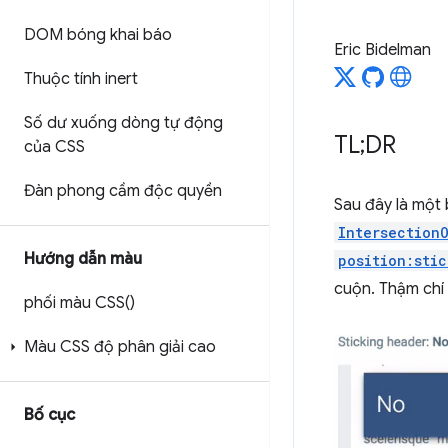
DOM bóng khai báo
Eric Bidelman
Thuộc tính inert
Số dư xuống dòng tự động
TL;DR
của CSS
Đàn phong cầm độc quyền
Sau đây là một 
Intersection
Hướng dẫn màu
position:sti
cuộn. Thậm chí
phối màu
CSS(
)
Màu CSS độ phân giải cao
Bố cục