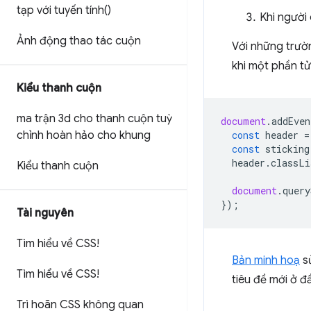
tạp với tuyến tí
nh(
)
Khi người 
Ảnh động thao tác cuộn
Với những trườn
khi một phần t
Kiểu thanh cuộn
ma trận 3d cho thanh cuộn tuỳ
document
.
addEven
chỉnh hoàn hảo cho khung
const
header
=
const
sticking
header
.
classLi
Kiểu thanh cuộn
document
.
query
});
Tài nguyên
Tìm hiểu về CSS!
Bản minh hoạ
sử
Tìm hiểu về CSS!
tiêu đề mới ở đ
Trì hoãn CSS không quan