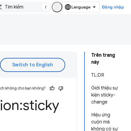
/
Đăng nhập
Trên trang
này
TL;DR
Giới thiệu sự
 ích không cho bạn không?
kiện sticky-
ion:sticky
change
Hiệu ứng
cuộn mà
không có sự