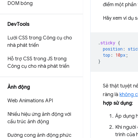
DOM bóng
điểm một phần t
Hãy xem ví dụ 
Dev
Tools
Lưới CSS trong Công cụ cho
.
sticky
{
nhà phát triển
position
:
stic
top
:
10
px
;
Hỗ trợ CSS trong JS trong
}
Công cụ cho nhà phát triển
Sẽ thật tuyệt n
Ảnh động
ràng là
không ch
Web Animations API
hợp sử dụng
:
Nhiều hiệu ứng ảnh động với
Áp dụng h
cấu trúc ảnh động
Khi người 
trình của 
Đường cong ảnh động phức