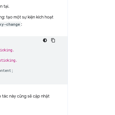
 tại.
g: tạo một sự kiện kích hoạt
ky-change
:
icking.
sticking.
ontent
;
o tác này cũng sẽ cập nhật