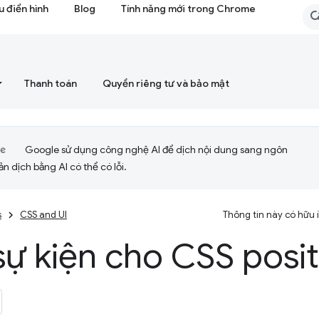
 điển hình
Blog
Tính năng mới trong Chrome
Thanh toán
Quyền riêng tư và bảo mật
Google sử dụng công nghệ AI để dịch nội dung sang ngôn
ản dịch bằng AI có thể có lỗi.
s
CSS and UI
Thông tin này có hữu
ự kiện cho CSS posit