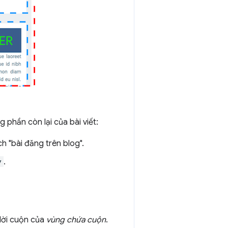
 phần còn lại của bài viết:
h "bài đăng trên blog".
y
.
dời cuộn của
vùng chứa cuộn
.