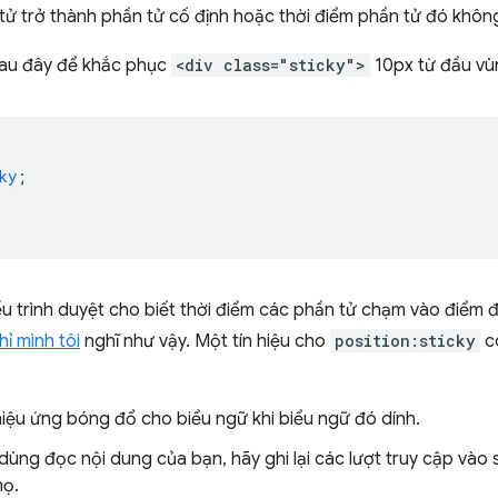
ử trở thành phần tử cố định hoặc thời điểm phần tử đó không
sau đây để khắc phục
<div class="sticky">
10px từ đầu vù
ky
;
ếu trình duyệt cho biết thời điểm các phần tử chạm vào điểm
ỉ mình tôi
nghĩ như vậy. Một tín hiệu cho
position:sticky
c
iệu ứng bóng đổ cho biểu ngữ khi biểu ngữ đó dính.
dùng đọc nội dung của bạn, hãy ghi lại các lượt truy cập vào số
họ.