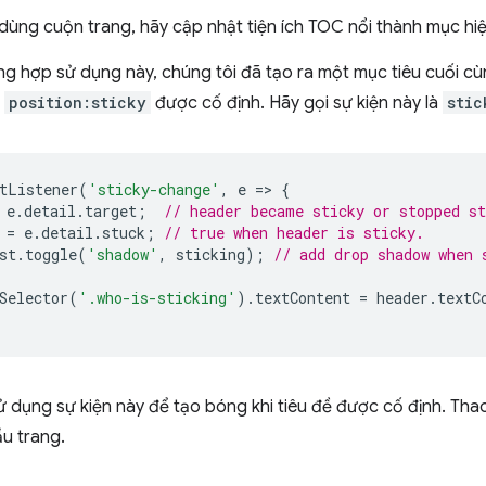
dùng cuộn trang, hãy cập nhật tiện ích TOC nổi thành mục hiện
g hợp sử dụng này, chúng tôi đã tạo ra một mục tiêu cuối cùn
ử
position:sticky
được cố định. Hãy gọi sự kiện này là
stic
tListener
(
'sticky-change'
,
e
=
>
{
e
.
detail
.
target
;
// header became sticky or stopped st
=
e
.
detail
.
stuck
;
// true when header is sticky.
st
.
toggle
(
'shadow'
,
sticking
);
// add drop shadow when 
Selector
(
'.who-is-sticking'
).
textContent
=
header
.
textC
 dụng sự kiện này để tạo bóng khi tiêu đề được cố định. Tha
ầu trang.