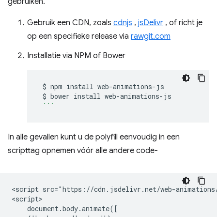
gebruiken.
Gebruik een CDN, zoals
cdnjs
,
jsDelivr
, of richt je
op een specifieke release via
rawgit.com
Installatie via NPM of Bower
$
npm
install
$
bower
install
```
In alle gevallen kunt u de polyfill eenvoudig in een
scripttag opnemen vóór alle andere code-
<script src="https://cdn.jsdelivr.net/web-animations/
<script>

    document.body.animate([
