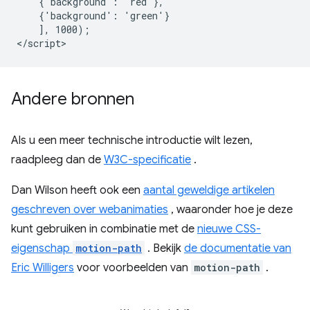
    {'background': 'red'},

    {'background': 'green'}

    ], 1000);

Andere bronnen
Als u een meer technische introductie wilt lezen,
raadpleeg dan de
W3C-specificatie
.
Dan Wilson heeft ook een
aantal geweldige artikelen
geschreven over webanimaties
, waaronder hoe je deze
kunt gebruiken in combinatie met de
nieuwe CSS-
eigenschap
motion-path
. Bekijk
de documentatie van
Eric Willigers
voor voorbeelden van
motion-path
.