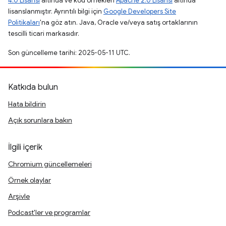
4.0 Lisansı
altında ve kod örnekleri
Apache 2.0 Lisansı
altında
lisanslanmıştır. Ayrıntılı bilgi için
Google Developers Site
Politikaları
'na göz atın. Java, Oracle ve/veya satış ortaklarının
tescilli ticari markasıdır.
Son güncelleme tarihi: 2025-05-11 UTC.
Katkıda bulun
Hata bildirin
Açık sorunlara bakın
İlgili içerik
Chromium güncellemeleri
Örnek olaylar
Arşivle
Podcast'ler ve programlar