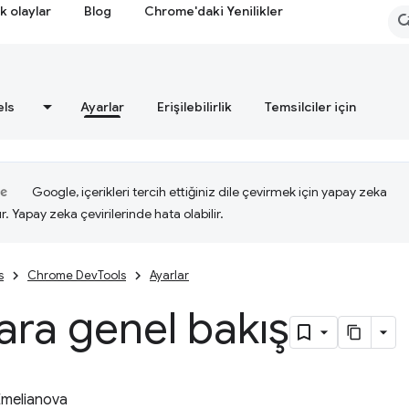
k olaylar
Blog
Chrome'daki Yenilikler
els
Ayarlar
Erişilebilirlik
Temsilciler için
Google, içerikleri tercih ettiğiniz dile çevirmek için yapay zeka
ır. Yapay zeka çevirilerinde hata olabilir.
s
Chrome DevTools
Ayarlar
ara genel bakış
Emelianova