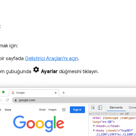
ç
çmak için:
bir sayfada
Geliştirici Araçları'nı açın
.
şlem çubuğunda
Ayarlar
düğmesini tıklayın.