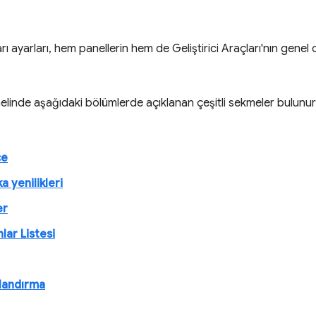
ları ayarları, hem panellerin hem de Geliştirici Araçları'nın gene
linde aşağıdaki bölümlerde açıklanan çeşitli sekmeler bulunur
ce
a yenilikleri
er
lar Listesi
landırma