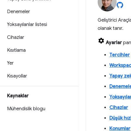
Denemeler
Geliştirici Araç
Yoksayılanlar listesi
olanak tanır.
Cihazlar
Ayarlar
pane
Kısıtlama
Tercihler
Yer
Workspa
Kısayollar
Yapay zek
Denemel
Kaynaklar
Yoksayılan
Cihazlar
Mühendislik blogu
Düşük hız
Konumlar