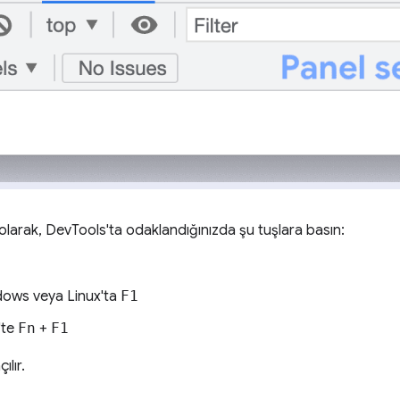
 olarak, DevTools'ta odaklandığınızda şu tuşlara basın:
ows veya Linux'ta
F1
'te
Fn
+
F1
ılır.