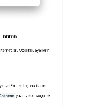
ullanma
ernatiftir. Özellikle, ayarların
eyin ve
Enter
tuşuna basın.
Chinese
yazın ve bir seçenek