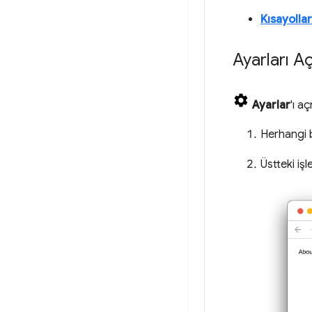
Kısayollar
Ayarları A
Ayarlar
'ı a
Herhangi 
Üstteki i