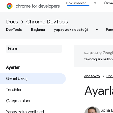
Dokümanlar
Örne
Docs
Chrome DevTools
DevTools
Başlama
yapay zeka desteği
Pan
teknolojisini kullan
Ayarlar
Ana Sayfa
Doc
Genel bakış
Ayarl
Tercihler
Çalışma alanı
Sofia 
Yapay zeka yenilikleri