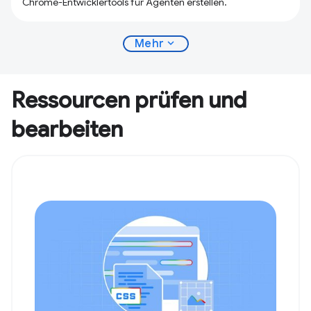
Chrome-Entwicklertools für Agenten erstellen.
expand_more
Mehr
Ressourcen prüfen und
bearbeiten