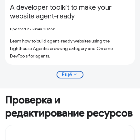
A developer toolkit to make your
website agent-ready
Updated 22 июня 2026 г.
Learn how to build agent-ready websites using the
Lighthouse Agentic browsing category and Chrome
DevTools for agents.
expand_more
Ещё
Проверка и
редактирование ресурсов