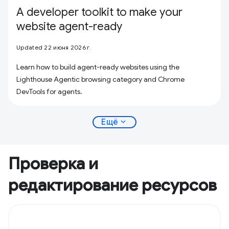
A developer toolkit to make your
website agent-ready
Updated 22 июня 2026 г.
Learn how to build agent-ready websites using the
Lighthouse Agentic browsing category and Chrome
DevTools for agents.
expand_more
Ещё
Проверка и
редактирование ресурсов