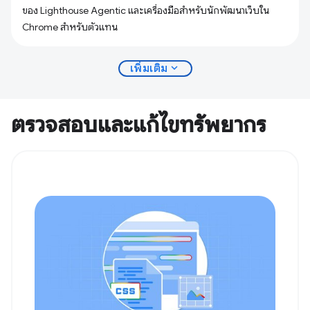
ของ Lighthouse Agentic และเครื่องมือสำหรับนักพัฒนาเว็บใน
Chrome สำหรับตัวแทน
expand_more
เพิ่มเติม
ตรวจสอบและแก้ไขทรัพยากร