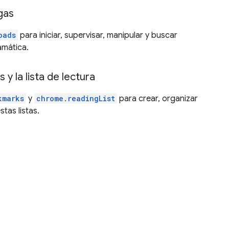
gas
oads
para iniciar, supervisar, manipular y buscar
mática.
 y la lista de lectura
kmarks
y
chrome.readingList
para crear, organizar
tas listas.