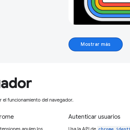
Mostrar más
gador
 el funcionamiento del navegador.
Chrome
Autenticar usuarios
tensiones anulen los
Usa la API de
chrome.ident