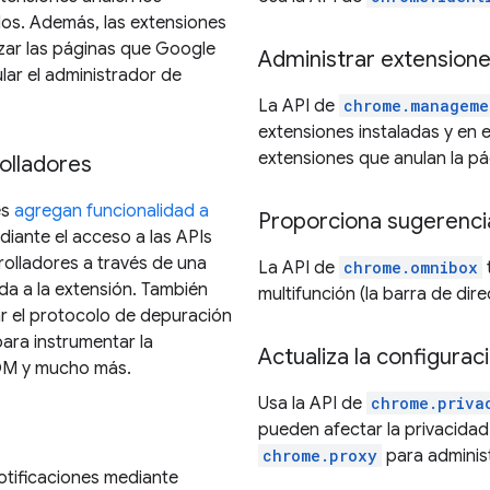
os. Además, las extensiones
ar las páginas que Google
Administrar extension
ar el administrador de
La API de
chrome.manageme
extensiones instaladas y en e
extensiones que anulan la p
olladores
es
agregan funcionalidad a
Proporciona sugerenci
iante el acceso a las APIs
rolladores a través de una
La API de
chrome.omnibox
a a la extensión. También
multifunción (la barra de di
r el protocolo de depuración
ara instrumentar la
Actualiza la configura
DOM y mucho más.
Usa la API de
chrome.priva
pueden afectar la privacidad
chrome.proxy
para adminis
otificaciones mediante