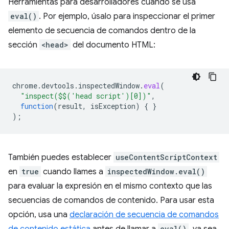
Herramientas para desarrolladores cuando se usa
eval()
. Por ejemplo, úsalo para inspeccionar el primer
elemento de secuencia de comandos dentro de la
sección
<head>
del documento HTML:
chrome
.
devtools
.
inspectedWindow
.
eval
(
"inspect($$('head script')[0])"
,
function
(
result
,
isException
)
{
}
);
También puedes establecer
useContentScriptContext
en
true
cuando llames a
inspectedWindow.eval()
para evaluar la expresión en el mismo contexto que las
secuencias de comandos de contenido. Para usar esta
opción, usa una
declaración de secuencia de comandos
eval()