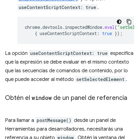
useContentScriptContext: true
.
chrome
.
devtools
.
inspectedWindow
.
eval
(
"setSele
{
useContentScriptContext
:
true
});
La opción
useContentScriptContext: true
especifica
que la expresión se debe evaluar en el mismo contexto
que las secuencias de comandos de contenido, por lo
que puede acceder al método
setSelectedElement
.
Obtén el
window
de un panel de referencia
Para llamar a
postMessage()
desde un panel de
Herramientas para desarrolladores, necesitarás una
referencia a su objeto
window
. Obtén la ventana del