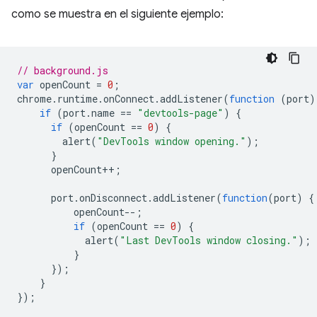
como se muestra en el siguiente ejemplo:
// background.js
var
openCount
=
0
;
chrome
.
runtime
.
onConnect
.
addListener
(
function
(
port
)
if
(
port
.
name
==
"devtools-page"
)
{
if
(
openCount
==
0
)
{
alert
(
"DevTools window opening."
);
}
openCount
++
;
port
.
onDisconnect
.
addListener
(
function
(
port
)
{
openCount
--
;
if
(
openCount
==
0
)
{
alert
(
"Last DevTools window closing."
);
}
});
}
});