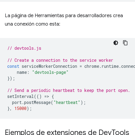
La página de Herramientas para desarrolladores crea
una conexión como esta:
// devtools.js
// Create a connection to the service worker
const
serviceWorkerConnection
=
chrome
.
runtime
.
conne
name
:
"devtools-page"
});
// Send a periodic heartbeat to keep the port open.
setInterval
(()
=
>
{
port
.
postMessage
(
"heartbeat"
);
},
15000
);
Ejemplos de extensiones de Dev
Tools