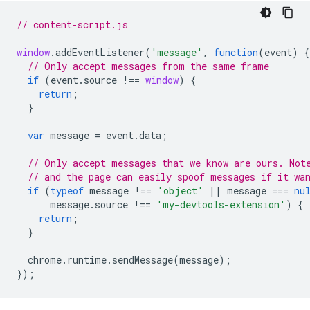
// content-script.js
window
.
addEventListener
(
'message'
,
function
(
event
)
{
// Only accept messages from the same frame
if
(
event
.
source
!==
window
)
{
return
;
}
var
message
=
event
.
data
;
// Only accept messages that we know are ours. Not
// and the page can easily spoof messages if it wa
if
(
typeof
message
!==
'object'
||
message
===
nu
message
.
source
!==
'my-devtools-extension'
)
{
return
;
}
chrome
.
runtime
.
sendMessage
(
message
);
});