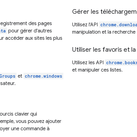
Gérer les téléchargem
nregistrement des pages
Utilisez l'API
chrome.downlo
ata
pour gérer d'autres
manipulation et la recherche
r accéder aux sites les plus
Utiliser les favoris et l
Utilisez les API
chrome.book
et manipuler ces listes.
Groups
et
chrome.windows
isateur.
urcis clavier qui
xemple, vous pouvez ajouter
envoyer une commande à