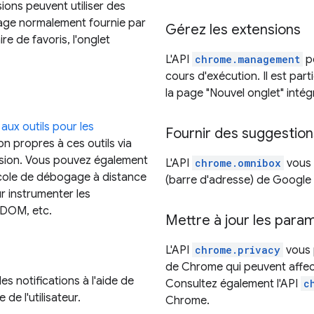
ions peuvent utiliser des
ge normalement fournie par
Gérez les extensions
e de favoris, l'onglet
L'API
chrome.management
pe
cours d'exécution. Il est par
la page "Nouvel onglet" intég
aux outils pour les
Fournir des suggestion
n propres à ces outils via
nsion. Vous pouvez également
L'API
chrome.omnibox
vous 
cole de débogage à distance
(barre d'adresse) de Googl
r instrumenter les
e DOM, etc.
Mettre à jour les par
L'API
chrome.privacy
vous p
de Chrome qui peuvent affecte
s notifications à l'aide de
Consultez également l'API
c
de l'utilisateur.
Chrome.