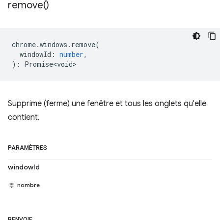
remove(
)
chrome
.
windows
.
remove
(
windowId
:
number
,
)
:
Promise<void>
Supprime (ferme) une fenêtre et tous les onglets qu'elle
contient.
PARAMÈTRES
windowId
nombre
RENVOIE