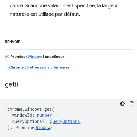
cadre. Si aucune valeur n'est spécifiée, la largeur
naturelle est utilisée par défaut.
RENVOIE
Promise<
Window
| undefined>
Chrome 88 et versions ultérieures
get(
)
chrome
.
windows
.
get
(
windowId
:
number
,
queryOptions?
:
QueryOptions
,
)
:
Promise<
Window
>