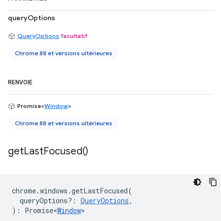
queryOptions
QueryOptions
facultatif
Chrome 88 et versions ultérieures
RENVOIE
Promise<
Window
>
Chrome 88 et versions ultérieures
get
Last
Focused(
)
chrome
.
windows
.
getLastFocused
(
queryOptions?
:
QueryOptions
,
)
:
Promise<
Window
>