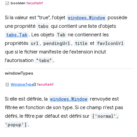
booléen
facultatif
Si la valeur est "true", l'objet
windows.Window
possède
une propriété
tabs
qui contient une liste d'objets
tabs.Tab
. Les objets
Tab
ne contiennent les
propriétés
url
,
pendingUrl
,
title
et
favIconUrl
que si le fichier manifeste de l'extension inclut
l'autorisation
"tabs"
.
windowTypes
WindowType
[]
facultatif
Si elle est définie, la
windows.Window
renvoyée est
filtrée en fonction de son type. Si ce champ n'est pas
défini, le filtre par défaut est défini sur
['normal',
'popup']
.