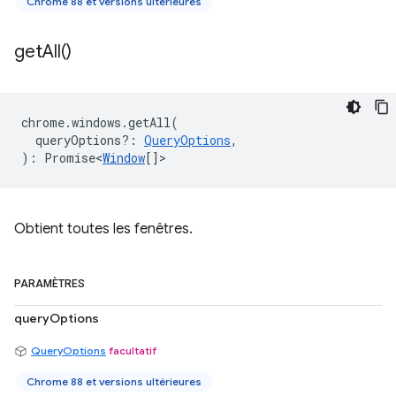
Chrome 88 et versions ultérieures
get
All(
)
chrome
.
windows
.
getAll
(
queryOptions?
:
QueryOptions
,
)
:
Promise<
Window
[]
>
Obtient toutes les fenêtres.
PARAMÈTRES
queryOptions
QueryOptions
facultatif
Chrome 88 et versions ultérieures