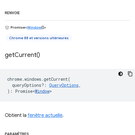
RENVOIE
Promise<
Window
[]>
Chrome 88 et versions ultérieures
get
Current(
)
chrome
.
windows
.
getCurrent
(
queryOptions?
:
QueryOptions
,
)
:
Promise<
Window
>
Obtient la
fenêtre actuelle
.
PARAMÈTRES