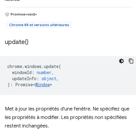
Promise<void>
Chrome 88 et versions ultérieures
update(
)
chrome
.
windows
.
update
(
windowId
:
number
,
updateInfo
:
object
,
)
:
Promise<
Window
>
Met à jour les propriétés d'une fenêtre. Ne spécifiez que
les propriétés à modifier. Les propriétés non spécifiées
restent inchangées.