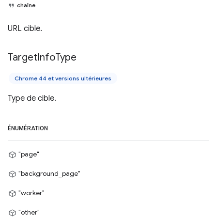
chaîne
URL cible.
Target
Info
Type
Chrome 44 et versions ultérieures
Type de cible.
ÉNUMÉRATION
"page"
"background_page"
"worker"
"other"