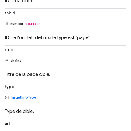
ID de la cible.
tabId
number
facultatif
ID de l'onglet, défini si le type est "page".
title
chaîne
Titre de la page cible.
type
TargetInfoType
Type de cible.
url