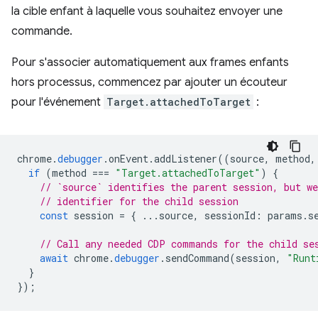
la cible enfant à laquelle vous souhaitez envoyer une
commande.
Pour s'associer automatiquement aux frames enfants
hors processus, commencez par ajouter un écouteur
pour l'événement
Target.attachedToTarget
:
chrome
.
debugger
.
onEvent
.
addListener
((
source
,
method
,
if
(
method
===
"Target.attachedToTarget"
)
{
// `source` identifies the parent session, but we
// identifier for the child session
const
session
=
{
...
source
,
sessionId
:
params
.
s
// Call any needed CDP commands for the child se
await
chrome
.
debugger
.
sendCommand
(
session
,
"Runt
}
});