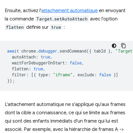
Ensuite, activez l'
attachement automatique
en envoyant
la commande
Target.setAutoAttach
avec l'option
flatten
définie sur
true
:
await
chrome
.
debugger
.
sendCommand
({
tabId
},
"Target
autoAttach
:
true
,
waitForDebuggerOnStart
:
false
,
flatten
:
true
,
filter
:
[{
type
:
"iframe"
,
exclude
:
false
}]
});
L'attachement automatique ne s'applique qu'aux frames
dont la cible a connaissance, ce qui se limite aux frames
qui sont des enfants immédiats d'un frame qui lui est
associé. Par exemple, avec la hiérarchie de frames A ->