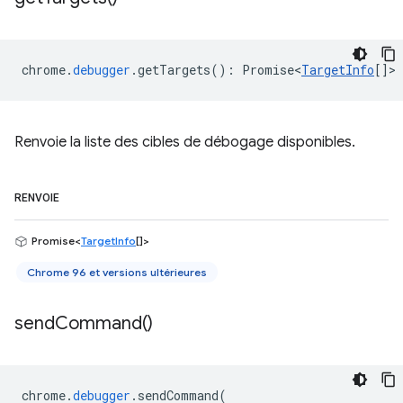
chrome
.
debugger
.
getTargets
()
:
Promise<
TargetInfo
[]
>
Renvoie la liste des cibles de débogage disponibles.
RENVOIE
Promise<
TargetInfo
[]>
Chrome 96 et versions ultérieures
send
Command(
)
chrome
.
debugger
.
sendCommand
(