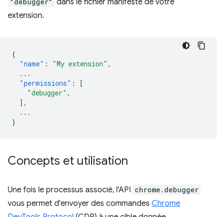
"debugger"
dans le fichier manifeste de votre
extension.
{
"name"
:
"My extension"
,
...
"permissions"
:
[
"debugger"
,
],
...
}
Concepts et utilisation
Une fois le processus associé, l'API
chrome.debugger
vous permet d'envoyer des commandes
Chrome