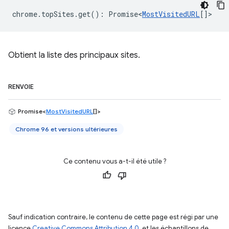
chrome
.
topSites
.
get
()
:
Promise<
MostVisitedURL
[]
>
Obtient la liste des principaux sites.
RENVOIE
Promise<
MostVisitedURL
[]>
Chrome 96 et versions ultérieures
Ce contenu vous a-t-il été utile ?
Sauf indication contraire, le contenu de cette page est régi par une
licence
Creative Commons Attribution 4.0
, et les échantillons de