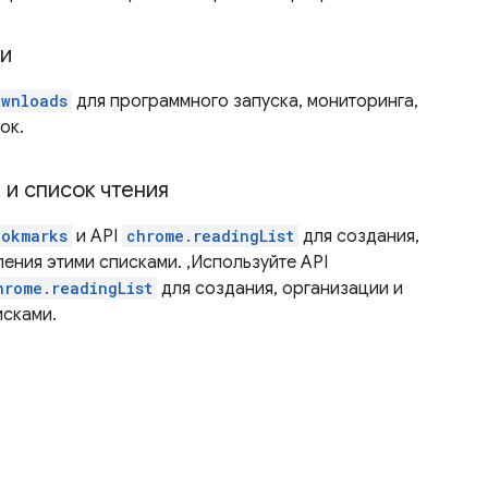
ми
ownloads
для программного запуска, мониторинга,
ок.
 и список чтения
ookmarks
и API
chrome.readingList
для создания,
ения этими списками. ,Используйте API
hrome.readingList
для создания, организации и
исками.