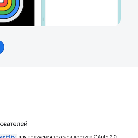
зователей
entity
для получения токенов доступа OAuth 2.0.