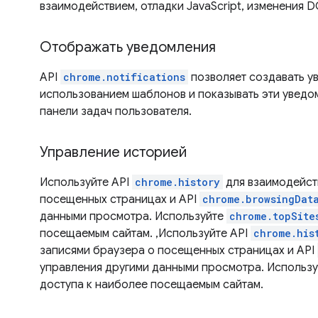
взаимодействием, отладки JavaScript, изменения D
Отображать уведомления
API
chrome.notifications
позволяет создавать у
использованием шаблонов и показывать эти уведо
панели задач пользователя.
Управление историей
Используйте API
chrome.history
для взаимодейст
посещенных страницах и API
chrome.browsingDat
данными просмотра. Используйте
chrome.topSite
посещаемым сайтам. ,Используйте API
chrome.his
записями браузера о посещенных страницах и API
управления другими данными просмотра. Использ
доступа к наиболее посещаемым сайтам.