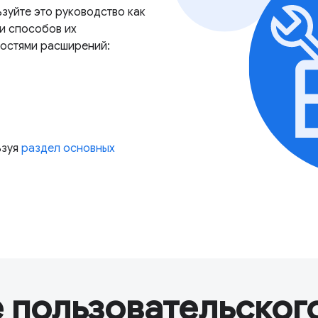
зуйте это руководство как
и способов их
ностями расширений:
ьзуя
раздел основных
 пользовательског