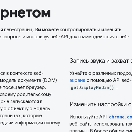
ернетом
 веб-страниц. Вы можете контролировать и изменять
 запросы и используя веб-API для взаимодействия с веб-
Запись звука и захват
я в контексте веб-
Узнайте о различных подхо
 модель документа (DOM)
экрана
с помощью API веб-
е посещает браузер,
getDisplayMedia()
.
 своему родительскому
орые запускаются в
Изменить настройки с
ную объектную модель
страницах, которые
Используйте API
chrome.co
ередачи информации своему
веб-сайты использовать так
плагины. В более общем см