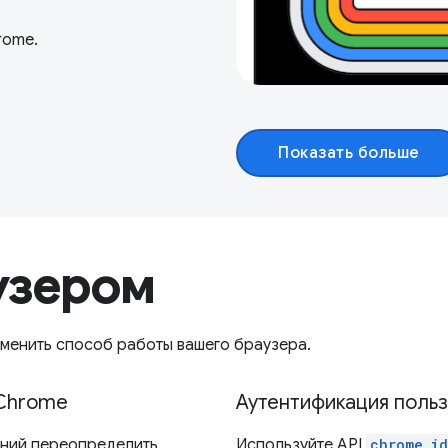
rome.
Показать больше
узером
менить способ работы вашего браузера.
 Chrome
Аутентификация поль
ний переопределить
Используйте API
chrome.id