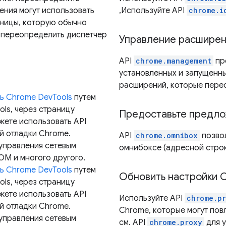
ения могут использовать
,Используйте API
chrome.i
ницы, которую обычно
 переопределить диспетчер
Управление расшире
API
chrome.management
пр
установленных и запущенн
расширений, которые пере
ь Chrome DevTools
путем
ols, через страницу
Предоставьте предл
жете использовать API
й отладки Chrome.
API
chrome.omnibox
позвол
 управления сетевым
омнибоксе (адресной строк
OM и многого другого.
ь Chrome DevTools
путем
Обновить настройки 
ols, через страницу
жете использовать API
Используйте API
chrome.p
й отладки Chrome.
Chrome, которые могут пов
 управления сетевым
см. API
chrome.proxy
для 