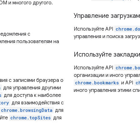
OM и многого другого.
Управление загрузка
Используйте API
chrome.d
ведомления с
управления и поиска загруз
мления пользователям на
Используйте закладки
Используйте API
chrome.b
организации и иного управл
вия с записями браузера о
chrome.bookmarks
и API
c
a
для управления другими
иного управления этими сп
s
для доступа к наиболее
tory
для взаимодействия с
chrome.browsingData
для
уйте
chrome.topSites
для