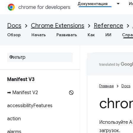
Документация
И
Docs
Chrome Extensions
Reference
Обзор
Начать
Развивать
Как
ИИ
Спра
Manifest V3
Главная
Docs
➡ Manifest V2
chro
accessibility
Features
action
Используйте A
загрузок.
alarms