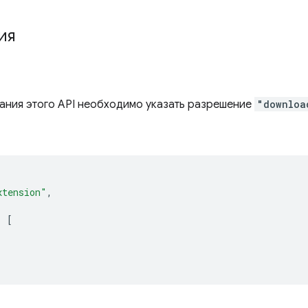
ия
ания этого API необходимо указать разрешение
"downloa
xtension"
,
:
[