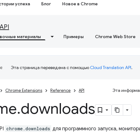
стории успеха
Блог
Новое в Chrome
API
вочные материалы
Примеры
Chrome Web Store
Эта страница переведена с помощью
Cloud Translation API
.
Chrome Extensions
Reference
API
Эта информац
me
.
downloads
PI
chrome.downloads
для программного запуска, монитори