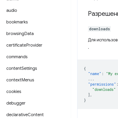
audio
Разрешен
bookmarks
downloads
browsing
Data
Для использов
certificate
Provider
.
commands
content
Settings
{
"name"
:
"My e
...
context
Menus
"permissions"
"downloads"
cookies
],
}
debugger
declarative
Content