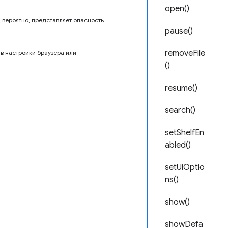
open()
 вероятно, представляет опасность.
pause()
removeFile
в настройки браузера или
()
resume()
search()
setShelfEn
abled()
setUiOptio
ns()
show()
showDefa