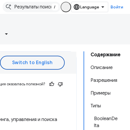
/
Войти
Содержание
Описание
Разрешения
ия оказалась полезной?
Примеры
Типы
BooleanDe
нга, управления и поиска
lta