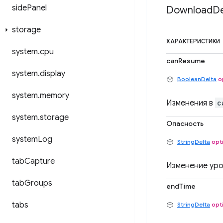
side
Panel
Download
De
storage
ХАРАКТЕРИСТИКИ
system
.
cpu
canResume
system
.
display
BooleanDelta
o
system
.
memory
Изменения в
c
system
.
storage
Опасность
system
Log
StringDelta
opt
tab
Capture
Изменение ур
tab
Groups
endTime
tabs
StringDelta
opt