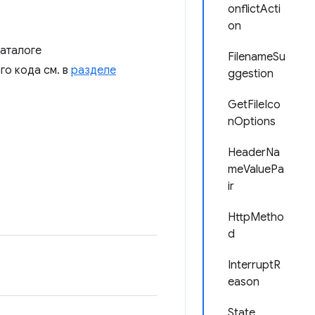
onflictActi
on
каталоге
FilenameSu
го кода см. в
разделе
ggestion
GetFileIco
nOptions
HeaderNa
meValuePa
ir
HttpMetho
d
InterruptR
eason
State