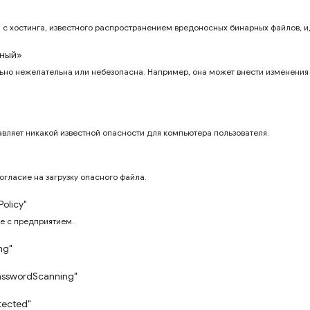
 с хостинга, известного распространением вредоносных бинарных файлов, и,
ный»
ьно нежелательна или небезопасна. Например, она может внести изменения 
авляет никакой известной опасности для компьютера пользователя.
огласие на загрузку опасного файла.
Policy"
е с предприятием.
ng"
asswordScanning"
tected"