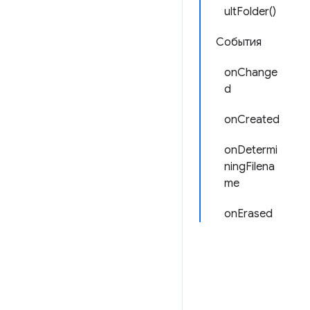
ultFolder()
События
onChange
d
onCreated
onDetermi
ningFilena
me
onErased