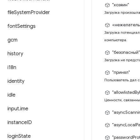
"хозяин"
file
System
Provider
Загрузка произошла
«нежелатель
font
Settings
Загрузка потенциал
gcm
компьютера.
"безопасный"
history
Загрузка не предст
i18n
"принял"
Пользователь дал с
identity
"allowlistedBy
idle
Ценности, связанны
input
.
ime
"asyncScanni
instance
ID
"asyncLocalP
login
State
"passwordPro