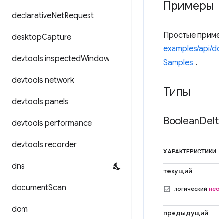
Примеры
declarative
Net
Request
Простые приме
desktop
Capture
examples/api/
devtools
.
inspected
Window
Samples
.
devtools
.
network
Типы
devtools
.
panels
Boolean
Delt
devtools
.
performance
devtools
.
recorder
ХАРАКТЕРИСТИКИ
dns
текущий
document
Scan
логический
не
dom
предыдущий