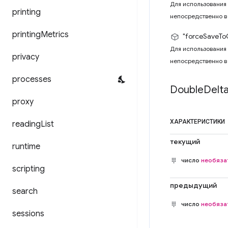
Для использования 
printing
непосредственно в
printing
Metrics
"forceSaveTo
Для использования 
privacy
непосредственно в 
processes
Double
Delt
proxy
ХАРАКТЕРИСТИКИ
reading
List
текущий
runtime
число
необяза
scripting
предыдущий
search
число
необяза
sessions