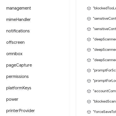
management
"blockedTooL
"sensitiveCon
mime
Handler
"sensitiveCon
notifications
"deepScanned
offscreen
"deepScanne
omnibox
"deepScanne
page
Capture
"promptForSc
permissions
"promptForLo
platform
Keys
"accountCom
power
"blockedScan
printer
Provider
"forceSaveTo