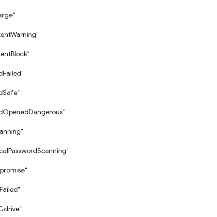
arge"
tentWarning"
tentBlock"
Failed"
dSafe"
dOpenedDangerous"
anning"
calPasswordScanning"
promise"
Failed"
Gdrive"