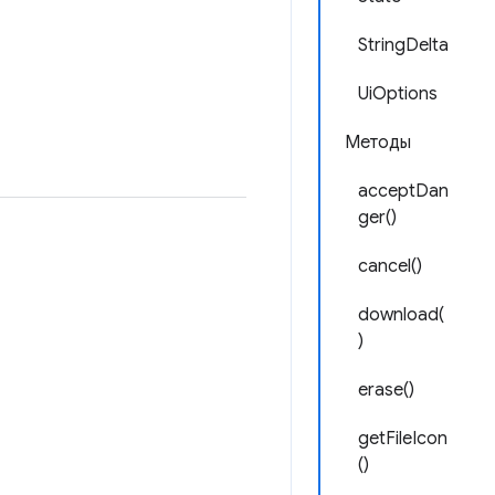
StringDelta
UiOptions
Методы
acceptDan
ger()
cancel()
download(
)
erase()
getFileIcon
()