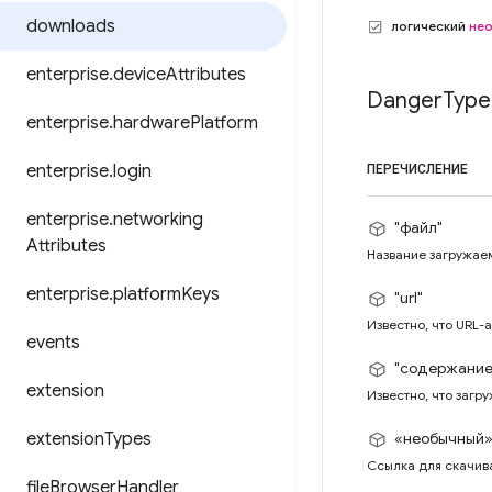
downloads
логический
не
enterprise
.
device
Attributes
Danger
Type
enterprise
.
hardware
Platform
enterprise
.
login
ПЕРЕЧИСЛЕНИЕ
enterprise
.
networking
"файл"
Attributes
Название загружае
enterprise
.
platform
Keys
"url"
Известно, что URL-
events
"содержание
extension
Известно, что загр
extension
Types
«необычный
Ссылка для скачива
file
Browser
Handler