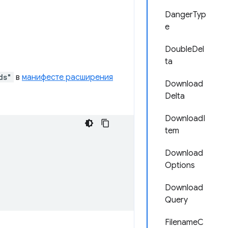
DangerTyp
e
DoubleDel
ta
ds"
в
манифесте расширения
Download
Delta
DownloadI
tem
Download
Options
Download
Query
FilenameC