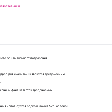
обязательный
мого файла вызывает подозрения.
адрес для скачивания является вредоносным.
"
уженный файл является вредоносным.
»
ния используется редко и может быть опасной.