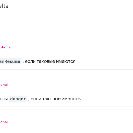
lta
ptional
anResume
, если таковые имеются.
ional
овня
danger
, если таковое имелось.
ional