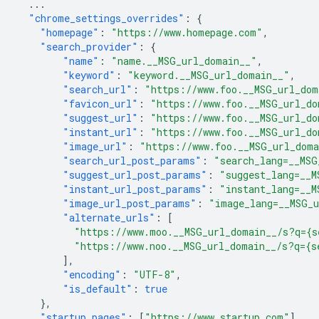
...
"chrome_settings_overrides"
:
{
"homepage"
:
"https://www.homepage.com"
,
"search_provider"
:
{
"name"
:
"name.__MSG_url_domain__"
,
"keyword"
:
"keyword.__MSG_url_domain__"
,
"search_url"
:
"https://www.foo.__MSG_url_dom
"favicon_url"
:
"https://www.foo.__MSG_url_do
"suggest_url"
:
"https://www.foo.__MSG_url_do
"instant_url"
:
"https://www.foo.__MSG_url_do
"image_url"
:
"https://www.foo.__MSG_url_dom
"search_url_post_params"
:
"search_lang=__MSG
"suggest_url_post_params"
:
"suggest_lang=__M
"instant_url_post_params"
:
"instant_lang=__M
"image_url_post_params"
:
"image_lang=__MSG_
"alternate_urls"
:
[
"https://www.moo.__MSG_url_domain__/s?q={s
"https://www.noo.__MSG_url_domain__/s?q={s
],
"encoding"
:
"UTF-8"
,
"is_default"
:
true
},
"startup_pages"
:
[
"https://www.startup.com"
]