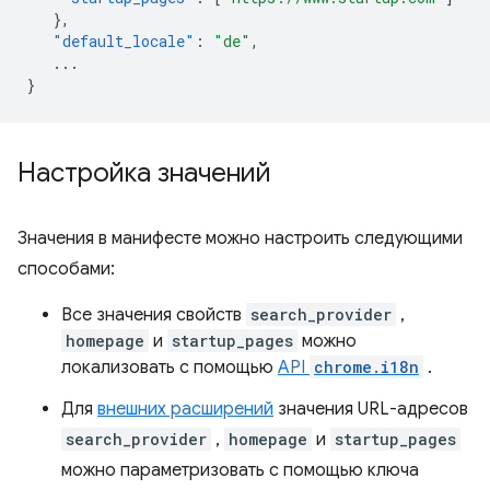
},
"default_locale"
:
"de"
,
...
}
Настройка значений
Значения в манифесте можно настроить следующими
способами:
Все значения свойств
search_provider
,
homepage
и
startup_pages
можно
локализовать с помощью
API
chrome.i18n
.
Для
внешних расширений
значения URL-адресов
search_provider
,
homepage
и
startup_pages
можно параметризовать с помощью ключа