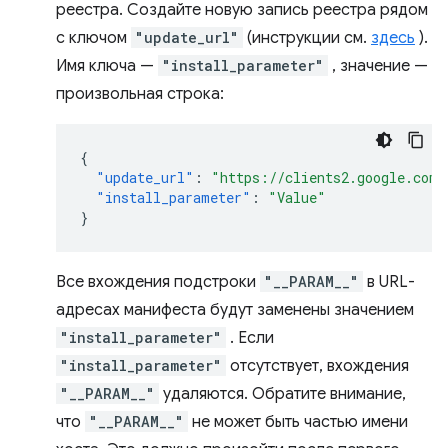
реестра. Создайте новую запись реестра рядом
с ключом
"update_url"
(инструкции см.
здесь
).
Имя ключа —
"install_parameter"
, значение —
произвольная строка:
{
"update_url"
:
"https://clients2.google.com/
"install_parameter"
:
"Value"
}
Все вхождения подстроки
"__PARAM__"
в URL-
адресах манифеста будут заменены значением
"install_parameter"
. Если
"install_parameter"
отсутствует, вхождения
"__PARAM__"
удаляются. Обратите внимание,
что
"__PARAM__"
не может быть частью имени