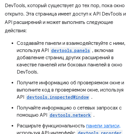
DevTools, который существует до тех пор, пока окно
открыто. Эта страница имеет доступ к API DevTools и
API расширений и может выполнять следующие
действия:
Создавайте панели и взаимодействуйте с ними,
используя API
devtools.panels
, включая
добавление страниц других расширений в
качестве панелей или боковых панелей в окно
DevTools.
Получите информацию об проверяемом окне и
выполните код в проверяемом окне, используя
API
devtools.inspectedWindow
.
Получайте информацию о сетевых запросах с
помощью API
devtools.network
.
Расширьте функциональность
панели записи,
используя API-интерфейс
devtools.recorder
.