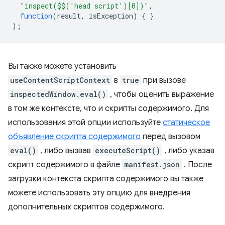
"inspect($$('head script')[0])"
,
function
(
result
,
isException
)
{
}
);
Вы также можете установить
useContentScriptContext
в
true
при вызове
inspectedWindow.eval()
, чтобы оценить выражение
в том же контексте, что и скрипты содержимого. Для
использования этой опции используйте
статическое
объявление скрипта содержимого
перед вызовом
eval()
, либо вызвав
executeScript()
, либо указав
скрипт содержимого в файле
manifest.json
. После
загрузки контекста скрипта содержимого вы также
можете использовать эту опцию для внедрения
дополнительных скриптов содержимого.