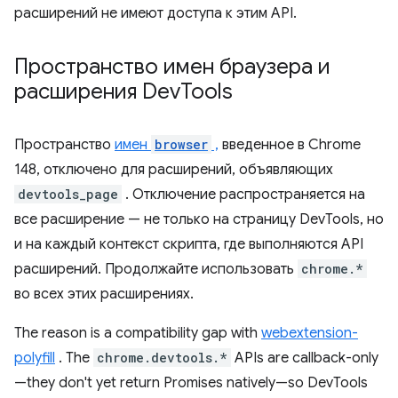
расширений не имеют доступа к этим API.
Пространство имен браузера и
расширения Dev
Tools
Пространство
имен
browser
,
введенное в Chrome
148, отключено для расширений, объявляющих
devtools_page
. Отключение распространяется на
все расширение — не только на страницу DevTools, но
и на каждый контекст скрипта, где выполняются API
расширений. Продолжайте использовать
chrome.*
во всех этих расширениях.
The reason is a compatibility gap with
webextension-
polyfill
. The
chrome.devtools.*
APIs are callback-only
—they don't yet return Promises natively—so DevTools