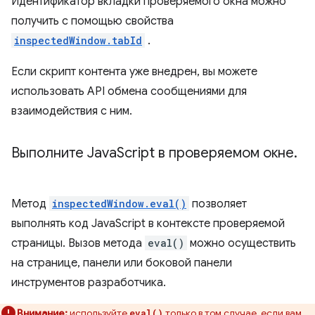
Идентификатор вкладки проверяемого окна можно
получить с помощью свойства
inspectedWindow.tabId
.
Если скрипт контента уже внедрен, вы можете
использовать API обмена сообщениями для
взаимодействия с ним.
Выполните Java
Script в проверяемом окне
.
Метод
inspectedWindow.eval()
позволяет
выполнять код JavaScript в контексте проверяемой
страницы. Вызов метода
eval()
можно осуществить
на странице, панели или боковой панели
инструментов разработчика.
Внимание:
используйте
только в том случае, если вам
eval()