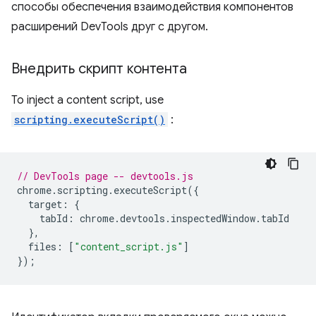
способы обеспечения взаимодействия компонентов
расширений DevTools друг с другом.
Внедрить скрипт контента
To inject a content script, use
scripting.executeScript()
:
// DevTools page -- devtools.js
chrome
.
scripting
.
executeScript
({
target
:
{
tabId
:
chrome
.
devtools
.
inspectedWindow
.
tabId
},
files
:
[
"content_script.js"
]
});