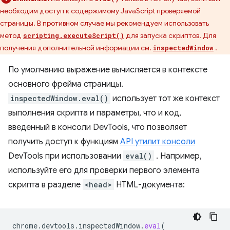
необходим доступ к содержимому JavaScript проверяемой
страницы. В противном случае мы рекомендуем использовать
метод
для запуска скриптов. Для
scripting.executeScript()
получения дополнительной информации см.
.
inspectedWindow
По умолчанию выражение вычисляется в контексте
основного фрейма страницы.
inspectedWindow.eval()
использует тот же контекст
выполнения скрипта и параметры, что и код,
введенный в консоли DevTools, что позволяет
получить доступ к функциям
API утилит консоли
DevTools при использовании
eval()
. Например,
используйте его для проверки первого элемента
скрипта в разделе
<head>
HTML-документа:
chrome
.
devtools
.
inspectedWindow
.
eval
(