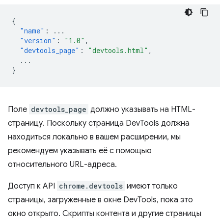
{
"name"
:
...
"version"
:
"1.0"
,
"devtools_page"
:
"devtools.html"
,
...
}
Поле
devtools_page
должно указывать на HTML-
страницу. Поскольку страница DevTools должна
находиться локально в вашем расширении, мы
рекомендуем указывать её с помощью
относительного URL-адреса.
Доступ к API
chrome.devtools
имеют только
страницы, загруженные в окне DevTools, пока это
окно открыто. Скрипты контента и другие страницы