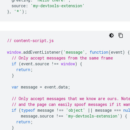
source
:
'my-devtools-extension'
},
'*'
);
// content-script.js
window
.
addEventListener
(
'message'
,
function
(
event
)
{
// Only accept messages from the same frame
if
(
event
.
source
!==
window
)
{
return
;
}
var
message
=
event
.
data
;
// Only accept messages that we know are ours. Not
// and the page can easily spoof messages if it wa
if
(
typeof
message
!==
'object'
||
message
===
nu
message
.
source
!==
'my-devtools-extension'
)
{
return
;
}