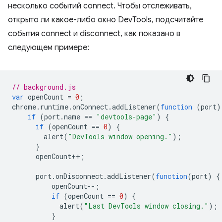
несколько событий connect. Чтобы отслеживать,
открыто ли какое-либо окно DevTools, подсчитайте
события connect и disconnect, как показано в
следующем примере:
// background.js
var
openCount
=
0
;
chrome
.
runtime
.
onConnect
.
addListener
(
function
(
port
)
if
(
port
.
name
==
"devtools-page"
)
{
if
(
openCount
==
0
)
{
alert
(
"DevTools window opening."
);
}
openCount
++
;
port
.
onDisconnect
.
addListener
(
function
(
port
)
{
openCount
--
;
if
(
openCount
==
0
)
{
alert
(
"Last DevTools window closing."
);
}