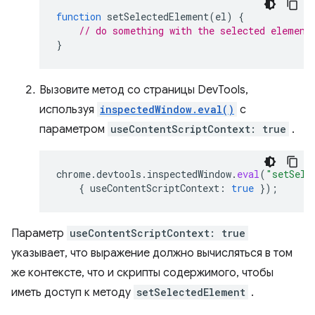
function
setSelectedElement
(
el
)
{
// do something with the selected element
}
Вызовите метод со страницы DevTools,
используя
inspectedWindow.eval()
с
параметром
useContentScriptContext: true
.
chrome
.
devtools
.
inspectedWindow
.
eval
(
"setSele
{
useContentScriptContext
:
true
});
Параметр
useContentScriptContext: true
указывает, что выражение должно вычисляться в том
же контексте, что и скрипты содержимого, чтобы
иметь доступ к методу
setSelectedElement
.