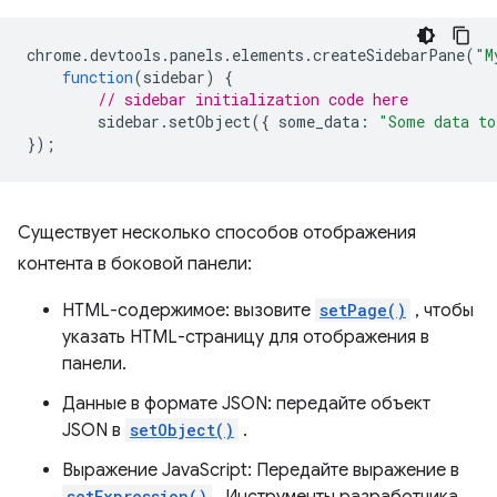
chrome
.
devtools
.
panels
.
elements
.
createSidebarPane
(
"M
function
(
sidebar
)
{
// sidebar initialization code here
sidebar
.
setObject
({
some_data
:
"Some data to
});
Существует несколько способов отображения
контента в боковой панели:
HTML-содержимое: вызовите
setPage()
, чтобы
указать HTML-страницу для отображения в
панели.
Данные в формате JSON: передайте объект
JSON в
setObject()
.
Выражение JavaScript: Передайте выражение в
setExpression()