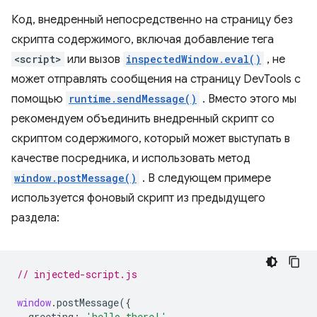
Код, внедренный непосредственно на страницу без
скрипта содержимого, включая добавление тега
<script>
или вызов
inspectedWindow.eval()
, не
может отправлять сообщения на страницу DevTools с
помощью
runtime.sendMessage()
. Вместо этого мы
рекомендуем объединить внедренный скрипт со
скриптом содержимого, который может выступать в
качестве посредника, и использовать метод
window.postMessage()
. В следующем примере
используется фоновый скрипт из предыдущего
раздела:
// injected-script.js
window
.
postMessage
({
greeting
:
'hello there!'
,