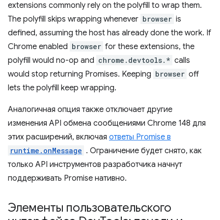
extensions commonly rely on the polyfill to wrap them.
The polyfill skips wrapping whenever
browser
is
defined, assuming the host has already done the work. If
Chrome enabled
browser
for these extensions, the
polyfill would no-op and
chrome.devtools.*
calls
would stop returning Promises. Keeping
browser
off
lets the polyfill keep wrapping.
Аналогичная опция также отключает другие
изменения API обмена сообщениями Chrome 148 для
этих расширений, включая
ответы Promise в
runtime.onMessage
. Ограничение будет снято, как
только API инструментов разработчика начнут
поддерживать Promise нативно.
Элементы пользовательского