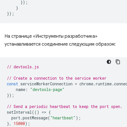
});
}
});
На странице «Инструменты разработчика»
устанавливается соединение следующим образом:
// devtools.js
// Create a connection to the service worker
const
serviceWorkerConnection
=
chrome
.
runtime
.
conne
name
:
"devtools-page"
});
// Send a periodic heartbeat to keep the port open.
setInterval
(()
=
>
{
port
.
postMessage
(
"heartbeat"
);
},
15000
);