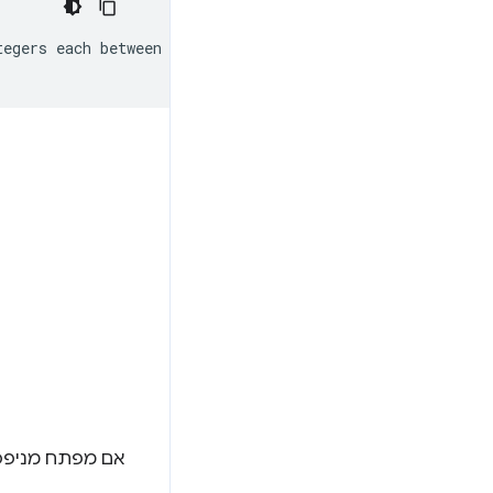
tegers
each
between
0
and
65536
.

אם מפתח מניפסט לא תקין, ה