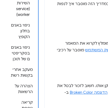
השירות
במדריך הזה מוסבר איך לנפות
(service
worker)
ניפוי באגים
בחלון
הקופץ
 מומלץ לקרוא את המאמר
ניפוי באגים
שק המשתמש
מוסבר על רכיבי
בסקריפטי
ם של תוכן
מעקב אחרי
בקשות רשת
ן אותו. חשוב לזכור לבטל את
הצהרה על
הרשאות
הדוגמה Broken Color
ב-
קריאה