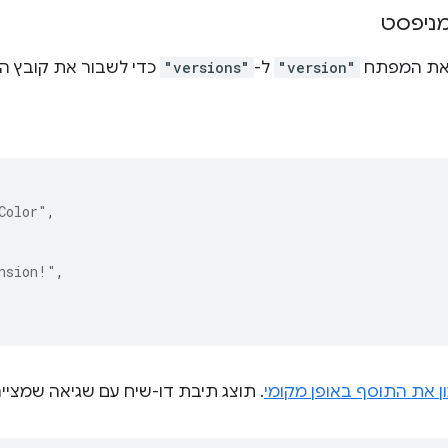
במניפסט
ה את המפתח
"version"
ל-
"versions"
כדי לשבור את קובץ ה
Color"
,
nsion!"
,
ן את התוסף באופן מקומי
. תוצג תיבת דו-שיח עם שגיאה שמציי