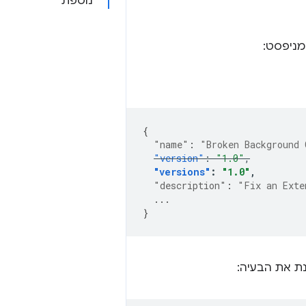
נוספת
מניפסט:
{
"name"
:
"Broken Background 
"version"
:
"1.0"
,
"versions"
:
"1.0"
,
"description"
:
"Fix an Exte
...
}
נת את הבעיה: