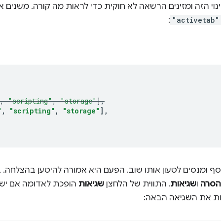
וי הזה ומזינים הרשאה לא חוקית כדי לראות מה קורה. משנים
:
"activetab"
,
"scripting"
,
"storage"
],
"
,
"scripting"
,
"storage"
],
 ומנסים לטעון אותו שוב. הפעם היא אמורה להיטען בהצלחה. ב
הסרה
ו
שגיאות
. התווית של הלחצן
שגיאות
הופכת לאדומה אם יש ש
ת את השגיאה הבאה: