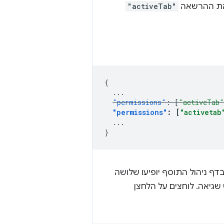
 את ההרשאה
"activeTab"
{
...
"permissions"
:
[
"activeTab"
"permissions"
:
[
"activetab
...
}
דף ניהול התוסף יופיעו שלושה
גיאה. לוחצים על הלחצן