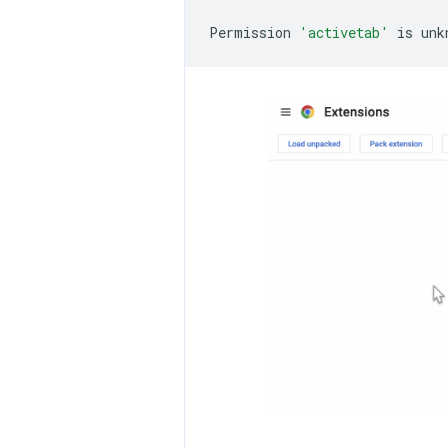
Permission
'activetab'
is
unk