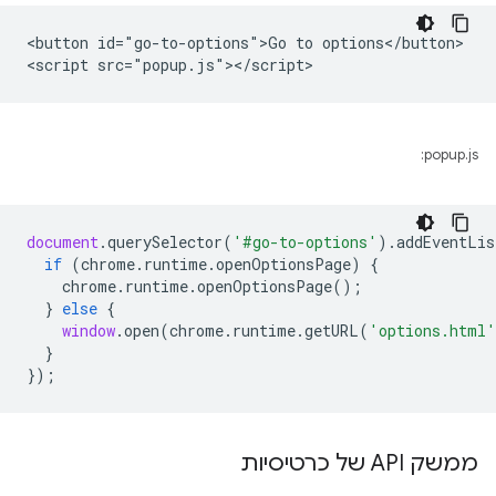
<button id="go-to-options">Go to options</button>

popup.js:
document
.
querySelector
(
'#go-to-options'
).
addEventLis
if
(
chrome
.
runtime
.
openOptionsPage
)
{
chrome
.
runtime
.
openOptionsPage
();
}
else
{
window
.
open
(
chrome
.
runtime
.
getURL
(
'options.html'
}
});
ממשק API של כרטיסיות