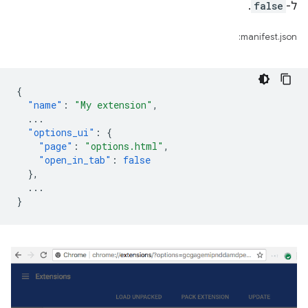
ל-
false
.
manifest.json:
{
"name"
:
"My extension"
,
...
"options_ui"
:
{
"page"
:
"options.html"
,
"open_in_tab"
:
false
},
...
}