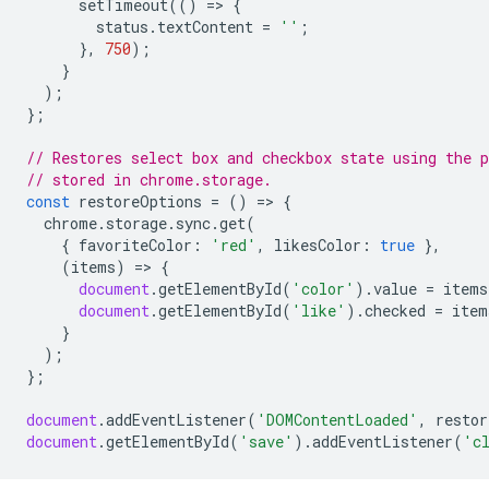
setTimeout
(()
=
>
{
status
.
textContent
=
''
;
},
750
);
}
);
};
// Restores select box and checkbox state using the p
// stored in chrome.storage.
const
restoreOptions
=
()
=
>
{
chrome
.
storage
.
sync
.
get
(
{
favoriteColor
:
'red'
,
likesColor
:
true
},
(
items
)
=
>
{
document
.
getElementById
(
'color'
).
value
=
items
document
.
getElementById
(
'like'
).
checked
=
item
}
);
};
document
.
addEventListener
(
'DOMContentLoaded'
,
restor
document
.
getElementById
(
'save'
).
addEventListener
(
'c