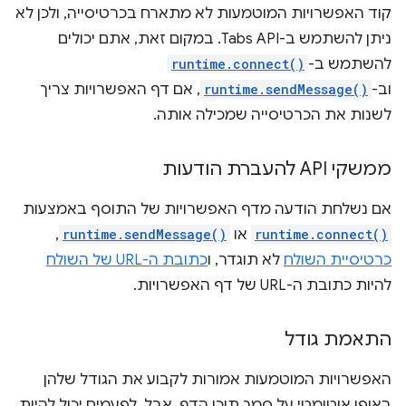
קוד האפשרויות המוטמעות לא מתארח בכרטיסייה, ולכן לא
ניתן להשתמש ב-Tabs API. במקום זאת, אתם יכולים
להשתמש ב-
runtime.connect()
וב-
runtime.sendMessage()
, אם דף האפשרויות צריך
לשנות את הכרטיסייה שמכילה אותה.
ממשקי API להעברת הודעות
אם נשלחת הודעה מדף האפשרויות של התוסף באמצעות
runtime.connect()
או
runtime.sendMessage()
,
כרטיסיית השולח
לא תוגדר, ו
כתובת ה-URL של השולח
להיות כתובת ה-URL של דף האפשרויות.
התאמת גודל
האפשרויות המוטמעות אמורות לקבוע את הגודל שלהן
באופן אוטומטי על סמך תוכן הדף. אבל, לפעמים יכול להיות