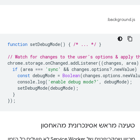
background.js:
function
setDebugMode
()
{
/* ... */
}
// Watch for changes to the user's options & apply t
chrome
.
storage
.
onChanged
.
addListener
((
changes
,
area
)
if
(
area
===
'sync'
 && 
changes
.
options
?
.
newValue
)
const
debugMode
=
Boolean
(
changes
.
options
.
newVal
console
.
log
(
'enable debug mode?'
,
debugMode
);
setDebugMode
(
debugMode
);
}
});
טעינה מראש אסינכרונית מהאחסון
מכיוון שסקריפטים של Service Worker לא פועלים כל הזמן,