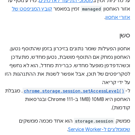
על מדיניות זמין ב
מסמכי התיעוד לאדמינים
. מידע נוסף על
אזור האחסון
managed
זמין במאמר
קובץ המניפסט של
אזורי אחסון
.
סשן
אחסון הפעילות שומר נתונים בזיכרון בזמן שהתוסף נטען.
האחסון נמחק אם התוסף מושבת, נטען מחדש, מתעדכן
וכשהדפדפן מופעל מחדש. כברירת מחדל, הוא לא נחשף
לסקריפטים של תוכן, אבל אפשר לשנות את ההתנהגות הזו
על ידי קריאה
ל-
chrome.storage.session.setAccessLevel()
. מגבלת
האחסון היא 10MB (1MB ב-Chrome 111 ובגרסאות
קודמות).
ממשק
storage.session
הוא אחד מכמה ממשקים
שמומלצים ל-Service Worker
.