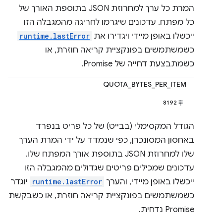
המרת כל ערך למחרוזת JSON בתוספת האורך של
כל מפתח. עדכונים שיגרמו לחריגה מהמגבלה הזו
ייכשלו באופן מיידי ויגדירו את
runtime.lastError
כשמשתמשים בפונקציית קריאה חוזרת, או
כשמתבצעת דחייה של Promise.
QUOTA_BYTES_PER_ITEM
8192
הגודל המקסימלי (בבייט) של כל פריט בנפרד
באחסון המסונכרן, כפי שנמדד על ידי המרת הערך
שלו למחרוזת JSON בתוספת אורך המפתח שלו.
עדכונים שמכילים פריטים שגדולים מהמגבלה הזו
ייכשלו באופן מיידי, והערך
runtime.lastError
יוגדר
כשמשתמשים בפונקציית קריאה חוזרת, או כשבקשת
Promise נדחית.