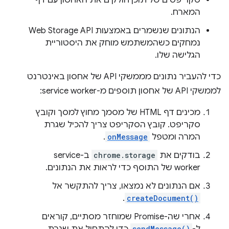
סקריפטים של תוכן חולקים את האחסון עם דף
המארח.
הנתונים שנשמרים באמצעות Web Storage API
נמחקים כשהמשתמש מוחק את היסטוריית
הגלישה שלו.
כדי להעביר נתונים מממשקי API של אחסון באינטרנט
לממשקי API של אחסון תוספים מ-service worker:
מכינים דף HTML של מסמך מחוץ למסך וקובץ
סקריפט. קובץ הסקריפט צריך להכיל שגרת
המרה ומטפל
onMessage
.
בודקים את
chrome.storage
ב-service
worker של התוסף כדי לראות את הנתונים.
אם הנתונים לא נמצאו, צריך להתקשר אל
.
createDocument()
אחרי שה-Promise שמוחזר מסתיים, קוראים
sendMessage()