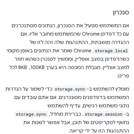
סנכרון
אם המשתמש מפעיל את הסנכרון, הנתונים מסתנכרנים
עם כל דפדפן Chrome שהמשתמש מחובר אליו. אם
ההגדרה מושבתת, ההתנהגות שלה זהה לזו של
storage.local
. ‫Chrome שומר את הנתונים באופן מקומי
כשהדפדפן במצב אופליין, וממשיך לסנכרן כשהוא חוזר
למצב אונליין. מגבלת המכסה היא בערך 100KB, ‏ 8KB לכל
פריט.
מומלץ להשתמש ב-
storage.sync
כדי לשמור על הגדרות
המשתמש בדפדפנים מסונכרנים. אם אתם עובדים עם
נתוני משתמש רגישים, עדיף להשתמש
ב-
storage.session
. כברירת מחדל,
storage.sync
נחשף לסקריפטים של תוכן, אבל אפשר לשנות את
ההתנהגות הזו על ידי קריאה