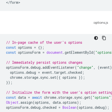
options.js:
// In-page cache of the user's options
const
options
=
{};
const
optionsForm
=
document
.
getElementById
(
"options
// Immediately persist options changes
optionsForm
.
debug
.
addEventListener
(
"change"
,
(
event
)
options
.
debug
=
event
.
target
.
checked
;
chrome
.
storage
.
sync
.
set
({
options
});
});
// Initialize the form with the user's option settin
const
data
=
await
chrome
.
storage
.
sync
.
get
(
"options"
Object
.
assign
(
options
,
data
.
options
);
optionsForm
.
debug
.
checked
=
Boolean
(
options
.
debug
);