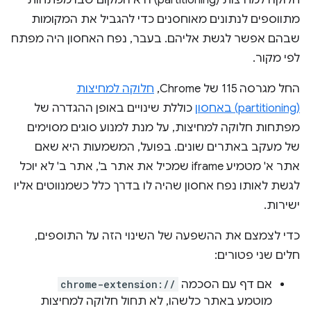
חלוקה למחיצות (partitioning) היא המקום שבו מפתחות
מתווספים לנתונים מאוחסנים כדי להגביל את המקומות
שבהם אפשר לגשת אליהם. בעבר, נפח האחסון היה מפתח
לפי מקור.
החל מגרסה 115 של Chrome,
חלוקה למחיצות
(partitioning) באחסון
כוללת שינויים באופן ההגדרה של
מפתחות חלוקה למחיצות, על מנת למנוע סוגים מסוימים
של מעקב באתרים שונים. בפועל, המשמעות היא שאם
אתר א' מטמיע iframe שמכיל את אתר ב', אתר ב' לא יוכל
לגשת לאותו נפח אחסון שהיה לו בדרך כלל כשמנווטים אליו
ישירות.
כדי לצמצם את ההשפעה של השינוי הזה על התוספים,
חלים שני פטורים:
אם דף עם הסכמה
chrome-extension://
מוטמע באתר כלשהו, לא תחול חלוקה למחיצות