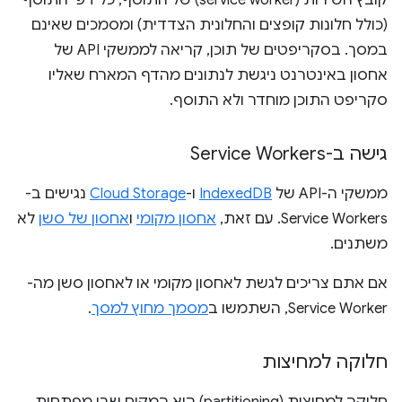
קובץ השירות (service worker) של התוסף, כל דפי התוסף
(כולל חלונות קופצים והחלונית הצדדית) ומסמכים שאינם
במסך. בסקריפטים של תוכן, קריאה לממשקי API של
אחסון באינטרנט ניגשת לנתונים מהדף המארח שאליו
סקריפט התוכן מוחדר ולא התוסף.
גישה ב-Service Workers
ממשקי ה-API של
IndexedDB
ו-
Cloud Storage
נגישים ב-
Service Workers. עם זאת,
אחסון מקומי
ו
אחסון של סשן
לא
משתנים.
אם אתם צריכים לגשת לאחסון מקומי או לאחסון סשן מה-
Service Worker, השתמשו ב
מסמך מחוץ למסך
.
חלוקה למחיצות