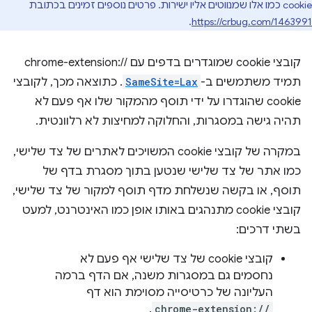
cookie כמו אלו שמנווטים אליו ישירות. פרטים נוספים זמינים בכתובת
.
https://crbug.com/1463991
קובצי cookie שמוגדרים בדפים עם //:chrome-extension
תמיד משתמשים ב-
SameSite=Lax
. כתוצאה מכך, לקובצי
cookie שהוגדרו על ידי תוסף מהמקור שלו אף פעם לא
תהיה גישה במסגרות, והחלוקה למחיצות לא רלוונטית.
במקרה של קובצי cookie המשויכים לאתרים של צד שלישי,
כמו אתר של צד שלישי שנטען בתוך מסגרת בדף של
תוסף, או בקשה שנשלחת מדף תוסף למקור של צד שלישי,
קובצי cookie מתנהגים באותו אופן כמו האינטרנט, למעט
בשתי דרכים:
קובצי cookie של צד שלישי אף פעם לא
נחסמים גם במסגרות משנה, אם הדף ברמה
העליונה של כרטיסייה מסוימת הוא דף
.
chrome-extension://