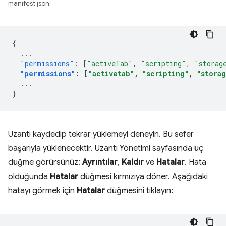
manifest.json:
{
...
"permissions"
:
[
"activeTab"
,
"scripting"
,
"storag
"permissions"
:
[
"activetab"
,
"scripting"
,
"stora
...
}
Uzantı kaydedip tekrar yüklemeyi deneyin. Bu sefer
başarıyla yüklenecektir. Uzantı Yönetimi sayfasında üç
düğme görürsünüz:
Ayrıntılar
,
Kaldır
ve
Hatalar
. Hata
olduğunda
Hatalar
düğmesi kırmızıya döner. Aşağıdaki
hatayı görmek için
Hatalar
düğmesini tıklayın: