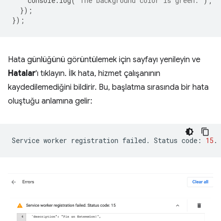
console
.
log
(
'The background color is green.'
);
});
});
Hata günlüğünü görüntülemek için sayfayı yenileyin ve
Hatalar
'ı tıklayın. İlk hata, hizmet çalışanının
kaydedilemediğini bildirir. Bu, başlatma sırasında bir hata
oluştuğu anlamına gelir:
Service
worker
registration
failed.
Status
code:
15