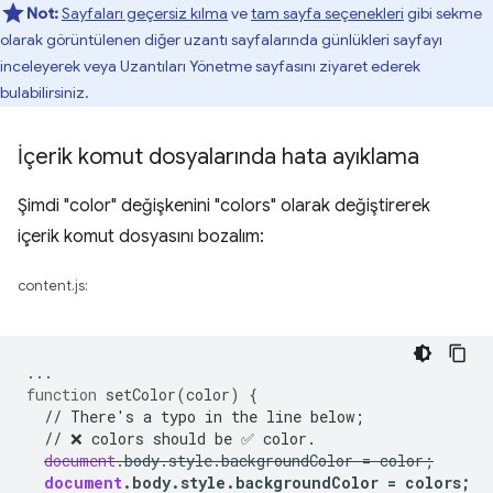
Not:
Sayfaları geçersiz kılma
ve
tam sayfa seçenekleri
gibi sekme
olarak görüntülenen diğer uzantı sayfalarında günlükleri sayfayı
inceleyerek veya Uzantıları Yönetme sayfasını ziyaret ederek
bulabilirsiniz.
İçerik komut dosyalarında hata ayıklama
Şimdi "color" değişkenini "colors" olarak değiştirerek
içerik komut dosyasını bozalım:
content.js:
...
function
setColor
(
color
)
{
// There's a typo in the line below;
// ❌ colors should be ✅ color.
document
.
body
.
style
.
backgroundColor
=
color
;
document
.
body
.
style
.
backgroundColor
=
colors
;