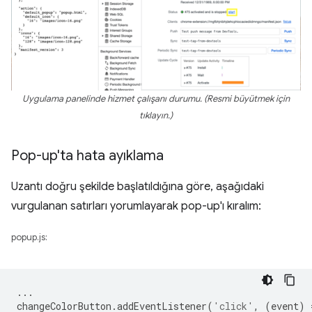
Uygulama panelinde hizmet çalışanı durumu. (Resmi büyütmek için
tıklayın.)
Pop-up'ta hata ayıklama
Uzantı doğru şekilde başlatıldığına göre, aşağıdaki
vurgulanan satırları yorumlayarak pop-up'ı kıralım:
popup.js:
...
changeColorButton
.
addEventListener
(
'click'
,
(
event
)