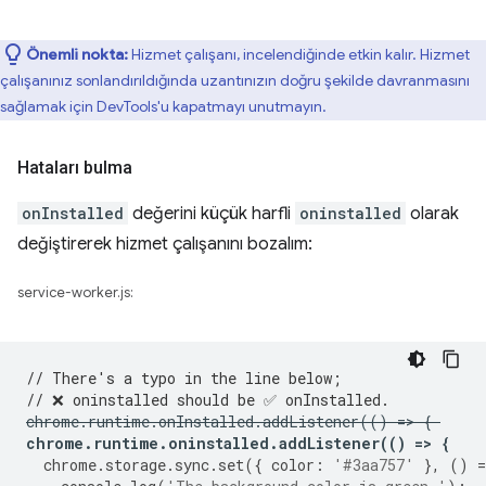
Önemli nokta:
Hizmet çalışanı, incelendiğinde etkin kalır. Hizmet
çalışanınız sonlandırıldığında uzantınızın doğru şekilde davranmasını
sağlamak için DevTools'u kapatmayı unutmayın.
Hataları bulma
onInstalled
değerini küçük harfli
oninstalled
olarak
değiştirerek hizmet çalışanını bozalım:
service-worker.js:
// There's a typo in the line below;
// ❌ oninstalled should be ✅ onInstalled.
chrome
.
runtime
.
onInstalled
.
addListener
(()
=
>
{
chrome
.
runtime
.
oninstalled
.
addListener
(()
=
>
{
chrome
.
storage
.
sync
.
set
({
color
:
'#3aa757'
},
()
=