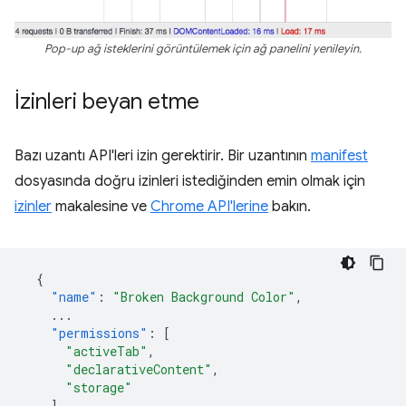
Pop-up ağ isteklerini görüntülemek için ağ panelini yenileyin.
İzinleri beyan etme
Bazı uzantı API'leri izin gerektirir. Bir uzantının
manifest
dosyasında doğru izinleri istediğinden emin olmak için
izinler
makalesine ve
Chrome API'lerine
bakın.
{
"name"
:
"Broken Background Color"
,
...
"permissions"
:
[
"activeTab"
,
"declarativeContent"
,
"storage"
],