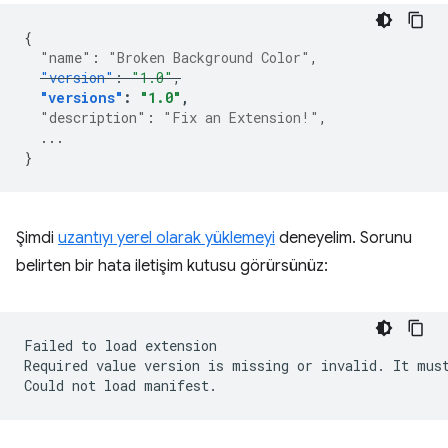
{
"name"
:
"Broken Background Color"
,
"version"
:
"1.0"
,
"versions"
:
"1.0"
,
"description"
:
"Fix an Extension!"
,
...
}
Şimdi
uzantıyı yerel olarak yüklemeyi
deneyelim. Sorunu
belirten bir hata iletişim kutusu görürsünüz:
Failed
to
load
extension

Required
value
version
is
missing
or
invalid.
It
mus
Could
not
load