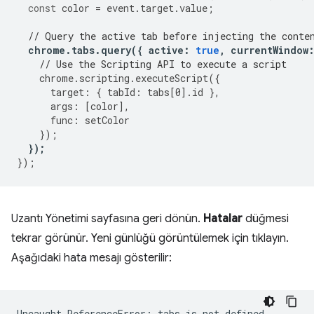
const
color
=
event
.
target
.
value
;
// Query the active tab before injecting the conte
chrome
.
tabs
.
query
({
active
:
true
,
currentWindow
// Use the Scripting API to execute a script
chrome
.
scripting
.
executeScript
({
target
:
{
tabId
:
tabs
[
0
].
id
},
args
:
[
color
],
func
:
setColor
});
});
});
Uzantı Yönetimi sayfasına geri dönün.
Hatalar
düğmesi
tekrar görünür. Yeni günlüğü görüntülemek için tıklayın.
Aşağıdaki hata mesajı gösterilir: