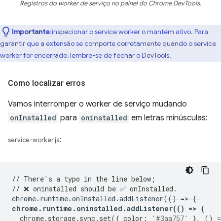
Registros do worker de serviço no painel do Chrome DevTools.
Importante
:inspecionar o service worker o mantém ativo. Para
garantir que a extensão se comporte corretamente quando o service
worker for encerrado, lembre-se de fechar o DevTools.
Como localizar erros
Vamos interromper o worker de serviço mudando
onInstalled
para
oninstalled
em letras minúsculas:
:
service-worker.js
// There's a typo in the line below;
// ❌ oninstalled should be ✅ onInstalled.
chrome
.
runtime
.
onInstalled
.
addListener
(()
=
>
{
chrome
.
runtime
.
oninstalled
.
addListener
(()
=
>
{
chrome
.
storage
.
sync
.
set
({
color
:
'#3aa757'
},
()
=