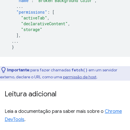
"name"
:
"Broken Background Color"
,
...
"permissions"
:
[
"activeTab"
,
"declarativeContent"
,
"storage"
],
...
}
Importante
:para fazer chamadas
em um servidor
fetch()
externo, declare o URL como uma
permissão de host
.
Leitura adicional
Leia a documentação para saber mais sobre o
Chrome
DevTools
.