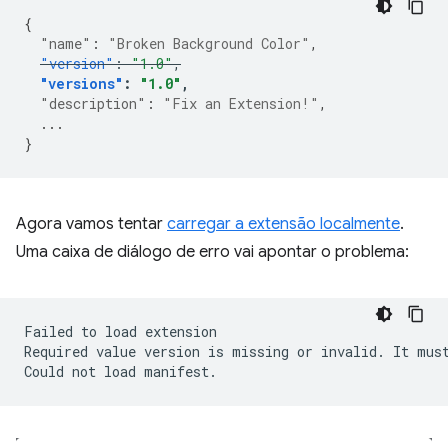
{
"name"
:
"Broken Background Color"
,
"version"
:
"1.0"
,
"versions"
:
"1.0"
,
"description"
:
"Fix an Extension!"
,
...
}
Agora vamos tentar
carregar a extensão localmente
.
Uma caixa de diálogo de erro vai apontar o problema:
Failed
to
load
extension

Required
value
version
is
missing
or
invalid.
It
mus
Could
not
load