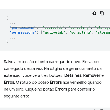
{
...
"permissions"
:
[
"activeTab"
,
"scripting"
,
"storag
"permissions"
:
[
"activetab"
,
"scripting"
,
"stora
...
}
Salve a extensão e tente carregar de novo. Ele vai ser
carregado dessa vez. Na página de gerenciamento da
extensão, você verá três botões:
Detalhes
,
Remover
e
Erros
. O rótulo do botão
Errors
fica vermelho quando
há um erro. Clique no botão
Errors
para conferir o
seguinte erro: