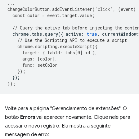
...
changeColorButton
.
addEventListener
(
'click'
,
(
event
)
const
color
=
event
.
target
.
value
;
// Query the active tab before injecting the conte
chrome
.
tabs
.
query
({
active
:
true
,
currentWindow
// Use the Scripting API to execute a script
chrome
.
scripting
.
executeScript
({
target
:
{
tabId
:
tabs
[
0
].
id
},
args
:
[
color
],
func
:
setColor
});
});
});
Volte para a página "Gerenciamento de extensões". O
botão
Errors
vai aparecer novamente. Clique nele para
acessar o novo registro. Ela mostra a seguinte
mensagem de erro: