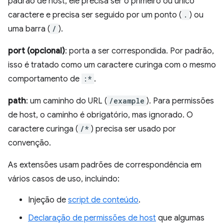
padrão de host, ele precisa ser o primeiro ou único
caractere e precisa ser seguido por um ponto (
.
) ou
uma barra (
/
).
port (opcional)
: porta a ser correspondida. Por padrão,
isso é tratado como um caractere curinga com o mesmo
comportamento de
:*
.
path
: um caminho do URL (
/example
). Para permissões
de host, o caminho é obrigatório, mas ignorado. O
caractere curinga (
/*
) precisa ser usado por
convenção.
As extensões usam padrões de correspondência em
vários casos de uso, incluindo:
Injeção de
script de conteúdo
.
Declaração de permissões de host
que algumas