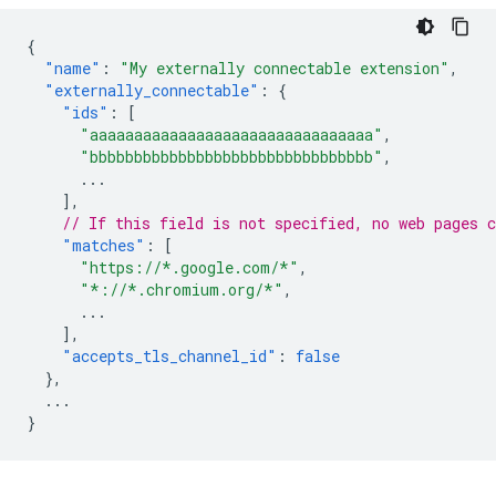
{
"name"
:
"My externally connectable extension"
,
"externally_connectable"
:
{
"ids"
:
[
"aaaaaaaaaaaaaaaaaaaaaaaaaaaaaaaa"
,
"bbbbbbbbbbbbbbbbbbbbbbbbbbbbbbbb"
,
...
],
// If this field is not specified, no web pages c
"matches"
:
[
"https://*.google.com/*"
,
"*://*.chromium.org/*"
,
...
],
"accepts_tls_channel_id"
:
false
},
...
}