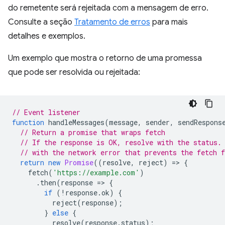
do remetente será rejeitada com a mensagem de erro.
Consulte a seção
Tratamento de erros
para mais
detalhes e exemplos.
Um exemplo que mostra o retorno de uma promessa
que pode ser resolvida ou rejeitada:
// Event listener
function
handleMessages
(
message
,
sender
,
sendRespons
// Return a promise that wraps fetch
// If the response is OK, resolve with the status.
// with the network error that prevents the fetch 
return
new
Promise
((
resolve
,
reject
)
=
>
{
fetch
(
'https://example.com'
)
.
then
(
response
=
>
{
if
(
!
response
.
ok
)
{
reject
(
response
);
}
else
{
resolve
(
response
.
status
);