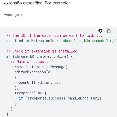
extensão específica. Por exemplo:
webpage.js
// The ID of the extension we want to talk to.
const
editorExtensionId
=
'abcdefghijklmnoabcdefhijk
// Check if extension is installed
if
(
chrome
 && 
chrome
.
runtime
)
{
// Make a request:
chrome
.
runtime
.
sendMessage
(
editorExtensionId
,
{
openUrlInEditor
:
url
},
(
response
)
=
>
{
if
(
!
response
.
success
)
handleError
(
url
);
}
);
}