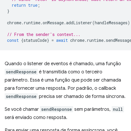
return
true
;
}
chrome
.
runtime
.
onMessage
.
addListener
(
handleMessages
)
// From the sender's context...
const
{
statusCode
}
=
await
chrome
.
runtime
.
sendMessag
Quando o listener de eventos é chamado, uma função
sendResponse
é transmitida como o terceiro
parâmetro. Essa é uma função que pode ser chamada
para fornecer uma resposta. Por padrão, o callback
sendResponse
precisa ser chamado de forma síncrona.
Se você chamar
sendResponse
sem parâmetros,
null
será enviado como resposta.
Para enviar uma resposta de forma assíncrona, você