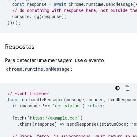
const
response
=
await
chrome
.
runtime
.
sendMessage
(
// do something with response here, not outside th
console
.
log
(
response
);
})();
Respostas
Para detectar uma mensagem, use o evento
chrome.runtime.onMessage
:
// Event listener
function
handleMessages
(
message
,
sender
,
sendRespons
if
(
message
!==
'get-status'
)
return
;
fetch
(
'https://example.com'
)
.
then
((
response
)
=
>
sendResponse
({
statusCode
:
re
// Since `fetch` is asynchronous, must return an e