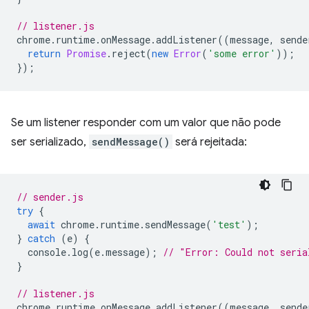
// listener.js
chrome
.
runtime
.
onMessage
.
addListener
((
message
,
sende
return
Promise
.
reject
(
new
Error
(
'some error'
));
});
Se um listener responder com um valor que não pode
ser serializado,
sendMessage()
será rejeitada:
// sender.js
try
{
await
chrome
.
runtime
.
sendMessage
(
'test'
);
}
catch
(
e
)
{
console
.
log
(
e
.
message
);
// "Error: Could not seria
}
// listener.js
chrome
.
runtime
.
onMessage
.
addListener
((
message
,
sende