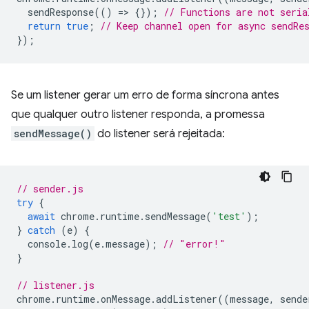
sendResponse
(()
=
>
{});
// Functions are not seria
return
true
;
// Keep channel open for async sendRe
});
Se um listener gerar um erro de forma síncrona antes
que qualquer outro listener responda, a promessa
sendMessage()
do listener será rejeitada:
// sender.js
try
{
await
chrome
.
runtime
.
sendMessage
(
'test'
);
}
catch
(
e
)
{
console
.
log
(
e
.
message
);
// "error!"
}
// listener.js
chrome
.
runtime
.
onMessage
.
addListener
((
message
,
sende