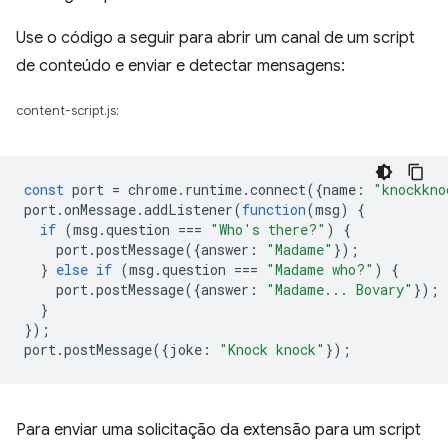
Use o código a seguir para abrir um canal de um script
de conteúdo e enviar e detectar mensagens:
content-script.js:
const
port
=
chrome
.
runtime
.
connect
({
name
:
"knockkno
port
.
onMessage
.
addListener
(
function
(
msg
)
{
if
(
msg
.
question
===
"Who's there?"
)
{
port
.
postMessage
({
answer
:
"Madame"
});
}
else
if
(
msg
.
question
===
"Madame who?"
)
{
port
.
postMessage
({
answer
:
"Madame... Bovary"
});
}
});
port
.
postMessage
({
joke
:
"Knock knock"
});
Para enviar uma solicitação da extensão para um script