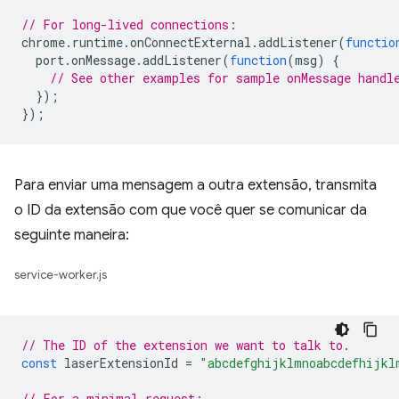
// For long-lived connections:
chrome
.
runtime
.
onConnectExternal
.
addListener
(
functio
port
.
onMessage
.
addListener
(
function
(
msg
)
{
// See other examples for sample onMessage handl
});
});
Para enviar uma mensagem a outra extensão, transmita
o ID da extensão com que você quer se comunicar da
seguinte maneira:
service-worker.js
// The ID of the extension we want to talk to.
const
laserExtensionId
=
"abcdefghijklmnoabcdefhijkl
// For a minimal request: