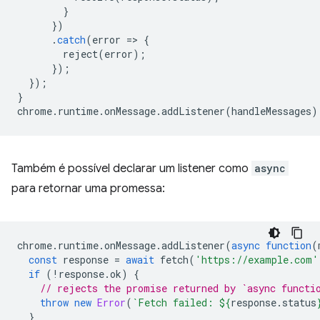
}
})
.
catch
(
error
=
>
{
reject
(
error
);
});
});
}
chrome
.
runtime
.
onMessage
.
addListener
(
handleMessages
)
Também é possível declarar um listener como
async
para retornar uma promessa:
chrome
.
runtime
.
onMessage
.
addListener
(
async
function
(
const
response
=
await
fetch
(
'https://example.com'
if
(
!
response
.
ok
)
{
// rejects the promise returned by `async functi
throw
new
Error
(
`Fetch failed: 
${
response
.
status
}