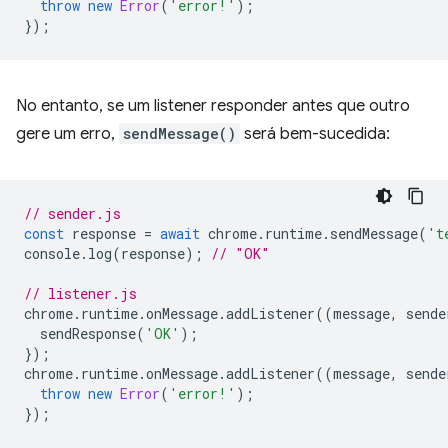
throw
new
Error
(
'error!'
);
});
No entanto, se um listener responder antes que outro
gere um erro,
sendMessage()
será bem-sucedida:
// sender.js
const
response
=
await
chrome
.
runtime
.
sendMessage
(
't
console
.
log
(
response
);
// "OK"
// listener.js
chrome
.
runtime
.
onMessage
.
addListener
((
message
,
sende
sendResponse
(
'OK'
);
});
chrome
.
runtime
.
onMessage
.
addListener
((
message
,
sende
throw
new
Error
(
'error!'
);
});