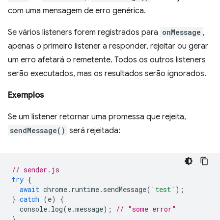
com uma mensagem de erro genérica.
Se vários listeners forem registrados para
onMessage
,
apenas o primeiro listener a responder, rejeitar ou gerar
um erro afetará o remetente. Todos os outros listeners
serão executados, mas os resultados serão ignorados.
Exemplos
Se um listener retornar uma promessa que rejeita,
sendMessage()
será rejeitada:
// sender.js
try
{
await
chrome
.
runtime
.
sendMessage
(
'test'
);
}
catch
(
e
)
{
console
.
log
(
e
.
message
);
// "some error"
}