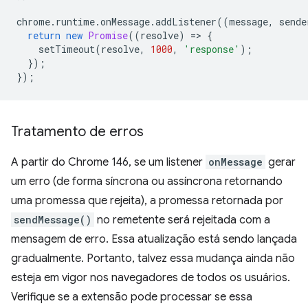
chrome
.
runtime
.
onMessage
.
addListener
((
message
,
sende
return
new
Promise
((
resolve
)
=
>
{
setTimeout
(
resolve
,
1000
,
'response'
);
});
});
Tratamento de erros
A partir do Chrome 146, se um listener
onMessage
gerar
um erro (de forma síncrona ou assíncrona retornando
uma promessa que rejeita), a promessa retornada por
sendMessage()
no remetente será rejeitada com a
mensagem de erro. Essa atualização está sendo lançada
gradualmente. Portanto, talvez essa mudança ainda não
esteja em vigor nos navegadores de todos os usuários.
Verifique se a extensão pode processar se essa