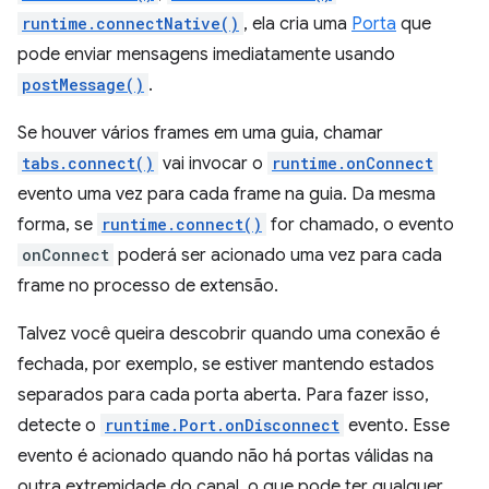
runtime.connectNative()
, ela cria uma
Porta
que
pode enviar mensagens imediatamente usando
postMessage()
.
Se houver vários frames em uma guia, chamar
tabs.connect()
vai invocar o
runtime.onConnect
evento uma vez para cada frame na guia. Da mesma
forma, se
runtime.connect()
for chamado, o evento
onConnect
poderá ser acionado uma vez para cada
frame no processo de extensão.
Talvez você queira descobrir quando uma conexão é
fechada, por exemplo, se estiver mantendo estados
separados para cada porta aberta. Para fazer isso,
detecte o
runtime.Port.onDisconnect
evento. Esse
evento é acionado quando não há portas válidas na
outra extremidade do canal, o que pode ter qualquer