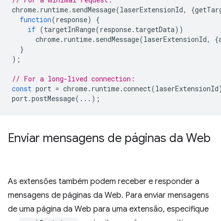
chrome
.
runtime
.
sendMessage
(
laserExtensionId
,
{
getTar
function
(
response
)
{
if
(
targetInRange
(
response
.
targetData
))
chrome
.
runtime
.
sendMessage
(
laserExtensionId
,
{
}
);
// For a long-lived connection:
const
port
=
chrome
.
runtime
.
connect
(
laserExtensionId
port
.
postMessage
(...);
Enviar mensagens de páginas da Web
As extensões também podem receber e responder a
mensagens de páginas da Web. Para enviar mensagens
de uma página da Web para uma extensão, especifique