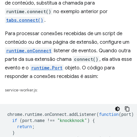
de conteúdo, substitua a chamada para
runtime.connect()
no exemplo anterior por
tabs.connect()
.
Para processar conexões recebidas de um script de
conteúdo ou de uma página de extensão, configure um
runtime.onConnect
listener de eventos. Quando outra
parte da sua extensão chama
connect()
, ela ativa esse
evento e o
runtime.Port
objeto. O código para
responder a conexões recebidas é assim:
service-worker.js:
chrome
.
runtime
.
onConnect
.
addListener
(
function
(
port
)
if
(
port
.
name
!==
"knockknock"
)
{
return
;
}