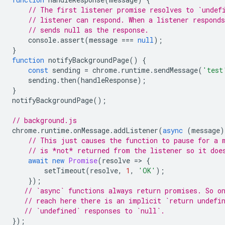
// The first listener promise resolves to `undef
// listener can respond. When a listener respond
// sends null as the response.
console
.
assert
(
message
===
null
);
}
function
notifyBackgroundPage
()
{
const
sending
=
chrome
.
runtime
.
sendMessage
(
'test
sending
.
then
(
handleResponse
);
}
notifyBackgroundPage
();
// background.js
chrome
.
runtime
.
onMessage
.
addListener
(
async
(
message
)
// This just causes the function to pause for a 
// is *not* returned from the listener so it doe
await
new
Promise
(
resolve
=
>
{
setTimeout
(
resolve
,
1
,
'OK'
);
});
// `async` functions always return promises. So o
// reach here there is an implicit `return undefi
// `undefined` responses to `null`.
});