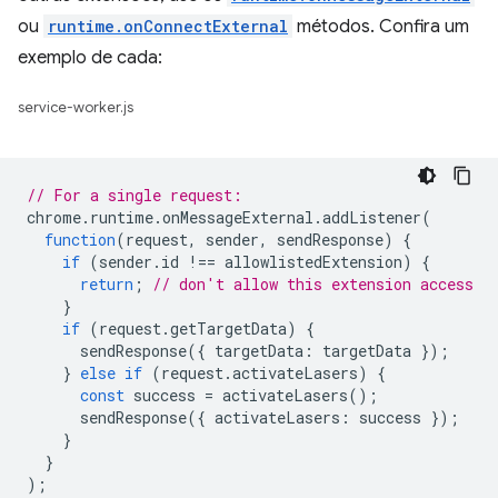
ou
runtime.onConnectExternal
métodos. Confira um
exemplo de cada:
service-worker.js
// For a single request:
chrome
.
runtime
.
onMessageExternal
.
addListener
(
function
(
request
,
sender
,
sendResponse
)
{
if
(
sender
.
id
!==
allowlistedExtension
)
{
return
;
// don't allow this extension access
}
if
(
request
.
getTargetData
)
{
sendResponse
({
targetData
:
targetData
});
}
else
if
(
request
.
activateLasers
)
{
const
success
=
activateLasers
();
sendResponse
({
activateLasers
:
success
});
}
}
);