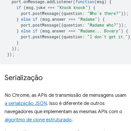
port
.
onMessage
.
addListener
(
function
(
msg
)
{
if
(
msg
.
joke
===
"Knock knock"
)
{
port
.
postMessage
({
question
:
"Who's there?"
});
}
else
if
(
msg
.
answer
===
"Madame"
)
{
port
.
postMessage
({
question
:
"Madame who?"
});
}
else
if
(
msg
.
answer
===
"Madame... Bovary"
)
{
port
.
postMessage
({
question
:
"I don't get it."
}
}
});
});
Serialização
No Chrome, as APIs de transmissão de mensagens usam
a serialização JSON
. Isso é diferente de outros
navegadores que implementam as mesmas APIs com o
algoritmo de clone estruturado
.