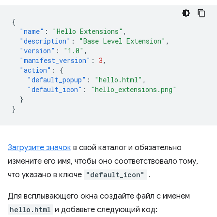
{
"name"
:
"Hello Extensions"
,
"description"
:
"Base Level Extension"
,
"version"
:
"1.0"
,
"manifest_version"
:
3
,
"action"
:
{
"default_popup"
:
"hello.html"
,
"default_icon"
:
"hello_extensions.png"
}
}
Загрузите значок
в свой каталог и обязательно
измените его имя, чтобы оно соответствовало тому,
что указано в ключе
"default_icon"
.
Для всплывающего окна создайте файл с именем
hello.html
и добавьте следующий код: