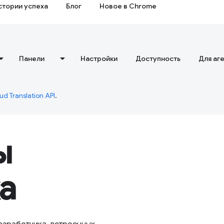
стории успеха
Блог
Новое в Chrome
Панели
Настройки
Доступность
Для аг
ud Translation API
.
ы
а