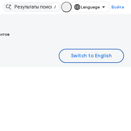
/
Войти
ентов