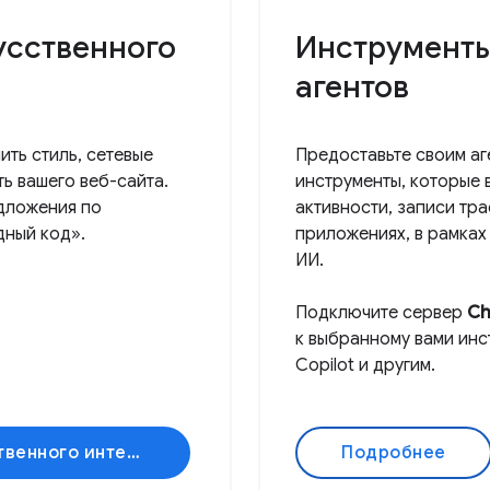
усственного
Инструменты
агентов
ить стиль, сетевые
Предоставьте своим а
ь вашего веб-сайта.
инструменты, которые 
дложения по
активности, записи тр
дный код».
приложениях, в рамках
ИИ.
Подключите сервер
Ch
к выбранному вами инстр
Copilot и другим.
Изучите инновации в области искусственного интеллекта.
Подробнее