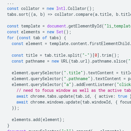
...
const
collator
=
new
Intl
.
Collator
();
tabs
.
sort
((
a
,
b
)
=
>
collator
.
compare
(
a
.
title
,
b
.
titl
const
template
=
document
.
getElementById
(
"li_templat
const
elements
=
new
Set
();
for
(
const
tab
of
tabs
)
{
const
element
=
template
.
content
.
firstElementChild
const
title
=
tab
.
title
.
split
(
"-"
)[
0
].
trim
();
const
pathname
=
new
URL
(
tab
.
url
).
pathname
.
slice
(
"
element
.
querySelector
(
".title"
).
textContent
=
titl
element
.
querySelector
(
".pathname"
).
textContent
=
p
element
.
querySelector
(
"a"
).
addEventListener
(
"clic
// need to focus window as well as the active tab
await
chrome
.
tabs
.
update
(
tab
.
id
,
{
active
:
true
await
chrome
.
windows
.
update
(
tab
.
windowId
,
{
focu
});
elements
.
add
(
element
);
}