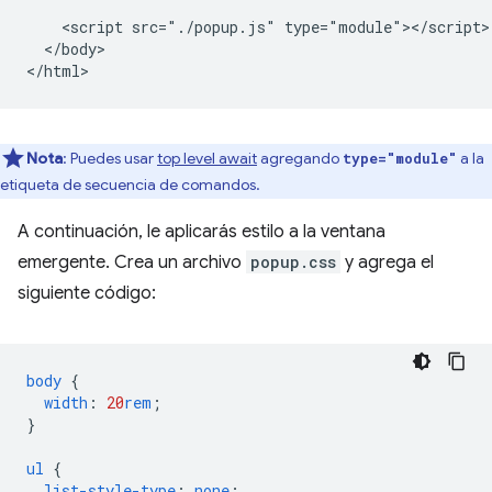
    <script src="./popup.js" type="module"></script>

  </body>

Nota
: Puedes usar
top level await
agregando
a la
type="module"
etiqueta de secuencia de comandos.
A continuación, le aplicarás estilo a la ventana
emergente. Crea un archivo
popup.css
y agrega el
siguiente código:
body
{
width
:
20
rem
;
}
ul
{
list-style-type
:
none
;