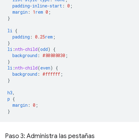
padding-inline-start
:
0
;
margin
:
1
rem
0
;
}
li
{
padding
:
0.25
rem
;
}
li
:
nth-child
(
odd
)
{
background
:
#808080
30
;
}
li
:
nth-child
(
even
)
{
background
:
#ffffff
;
}
h3
,
p
{
margin
:
0
;
}
Paso 3: Administra las pestañas