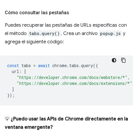
Cómo consultar las pestañas
Puedes recuperar las pestañas de URLs específicas con
el método
tabs.query()
. Crea un archivo
popup.js
y
agrega el siguiente código:
const
tabs
=
await
chrome
.
tabs
.
query
({
url
:
[
"https://developer.chrome.com/docs/webstore/*"
,
"https://developer.chrome.com/docs/extensions/*"
]
});
💡
¿Puedo usar las APIs de Chrome directamente en la
ventana emergente?