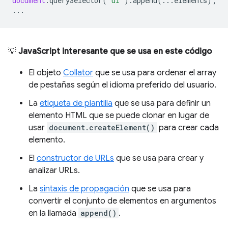
document
.
querySelector
(
"ul"
).
append
(...
elements
);
...
💡
JavaScript interesante que se usa en este código
El objeto
Collator
que se usa para ordenar el array
de pestañas según el idioma preferido del usuario.
La
etiqueta de plantilla
que se usa para definir un
elemento HTML que se puede clonar en lugar de
usar
document.createElement()
para crear cada
elemento.
El
constructor de URLs
que se usa para crear y
analizar URLs.
La
sintaxis de propagación
que se usa para
convertir el conjunto de elementos en argumentos
en la llamada
append()
.