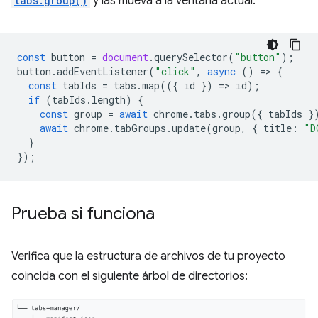
tabs.group()
y las mueva a la ventana actual.
const
button
=
document
.
querySelector
(
"button"
);
button
.
addEventListener
(
"click"
,
async
()
=
>
{
const
tabIds
=
tabs
.
map
(({
id
})
=
>
id
);
if
(
tabIds
.
length
)
{
const
group
=
await
chrome
.
tabs
.
group
({
tabIds
}
await
chrome
.
tabGroups
.
update
(
group
,
{
title
:
"D
}
});
Prueba si funciona
Verifica que la estructura de archivos de tu proyecto
coincida con el siguiente árbol de directorios: