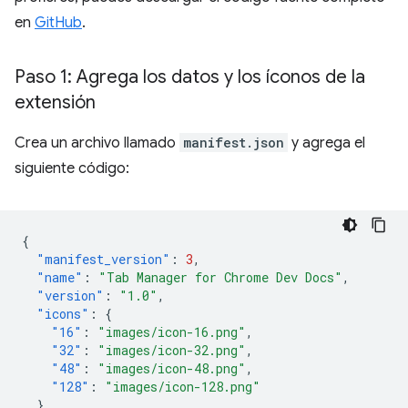
en
GitHub
.
Paso 1: Agrega los datos y los íconos de la
extensión
Crea un archivo llamado
manifest.json
y agrega el
siguiente código:
{
"manifest_version"
:
3
,
"name"
:
"Tab Manager for Chrome Dev Docs"
,
"version"
:
"1.0"
,
"icons"
:
{
"16"
:
"images/icon-16.png"
,
"32"
:
"images/icon-32.png"
,
"48"
:
"images/icon-48.png"
,
"128"
:
"images/icon-128.png"
}