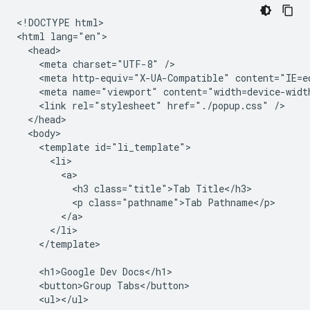
<!DOCTYPE html>

<html lang="en">

  <head>

    <meta charset="UTF-8" />

    <meta http-equiv="X-UA-Compatible" content="IE=ed
    <meta name="viewport" content="width=device-width
    <link rel="stylesheet" href="./popup.css" />

  </head>

  <body>

    <template id="li_template">

      <li>

        <a>

          <h3 class="title">Tab Title</h3>

          <p class="pathname">Tab Pathname</p>

        </a>

      </li>

    </template>

    <h1>Google Dev Docs</h1>

    <button>Group Tabs</button>

    <ul></ul>
